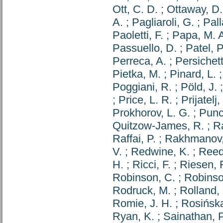
Ott, C. D.
;
Ottaway, D.
A.
;
Pagliaroli, G.
;
Pall
Paoletti, F.
;
Papa, M. 
Passuello, D.
;
Patel, P
Perreca, A.
;
Persichett
Pietka, M.
;
Pinard, L.
Poggiani, R.
;
Pöld, J.
;
Price, L. R.
;
Prijatelj,
Prokhorov, L. G.
;
Punc
Quitzow-James, R.
;
Ra
Raffai, P.
;
Rakhmanov,
V.
;
Redwine, K.
;
Reed
H.
;
Ricci, F.
;
Riesen, 
Robinson, C.
;
Robinso
Rodruck, M.
;
Rolland, 
Romie, J. H.
;
Rosińska
Ryan, K.
;
Sainathan, P