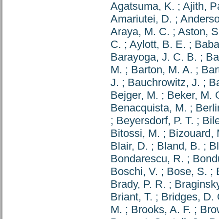
Agatsuma, K.
;
Ajith,
Amariutei, D.
;
Anderso
Araya, M. C.
;
Aston, S
C.
;
Aylott, B. E.
;
Baba
Barayoga, J. C. B.
;
Ba
M.
;
Barton, M. A.
;
Bart
J.
;
Bauchrowitz, J.
;
Ba
Bejger, M.
;
Beker, M. 
Benacquista, M.
;
Berli
;
Beyersdorf, P. T.
;
Bil
Bitossi, M.
;
Bizouard, 
Blair, D.
;
Bland, B.
;
B
Bondarescu, R.
;
Bondu
Boschi, V.
;
Bose, S.
;
Brady, P. R.
;
Braginsky
Briant, T.
;
Bridges, D. 
M.
;
Brooks, A. F.
;
Bro