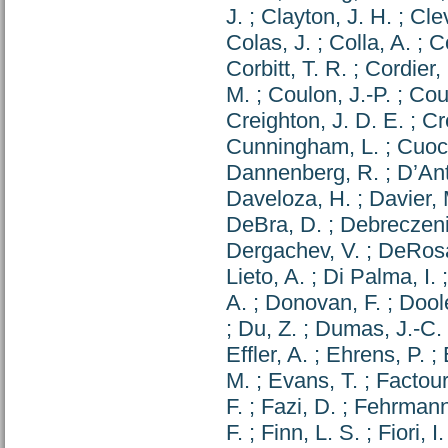
J.
;
Clayton, J. H.
;
Clev
Colas, J.
;
Colla, A.
;
C
Corbitt, T. R.
;
Cordier,
M.
;
Coulon, J.-P.
;
Cou
Creighton, J. D. E.
;
Cr
Cunningham, L.
;
Cuoc
Dannenberg, R.
;
D’Ant
Daveloza, H.
;
Davier, 
DeBra, D.
;
Debreczeni
Dergachev, V.
;
DeRosa
Lieto, A.
;
Di Palma, I.
A.
;
Donovan, F.
;
Doole
;
Du, Z.
;
Dumas, J.-C.
Effler, A.
;
Ehrens, P.
;
M.
;
Evans, T.
;
Factour
F.
;
Fazi, D.
;
Fehrmann
F.
;
Finn, L. S.
;
Fiori, I.