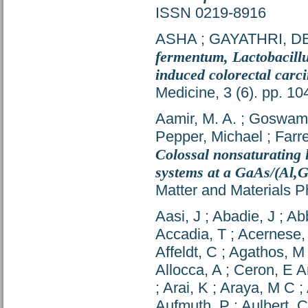
ISSN 0219-8916
ASHA
;
GAYATHRI, D
fermentum, Lactobacillu
induced colorectal carc
Medicine, 3 (6). pp. 
Aamir, M. A.
;
Goswami,
Pepper, Michael
;
Farre
Colossal nonsaturating 
systems at a GaAs/(Al,G
Matter and Materials P
Aasi, J
;
Abadie, J
;
Abb
Accadia, T
;
Acernese,
Affeldt, C
;
Agathos, M
Allocca, A
;
Ceron, E 
;
Arai, K
;
Araya, M C
;
Aufmuth, P
;
Aulbert, C