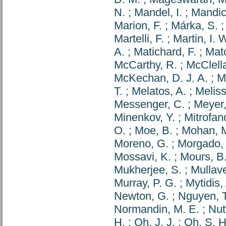
N.
;
Mandel, I.
;
Mandic
Marion, F.
;
Márka, S.
Martelli, F.
;
Martin, I. 
A.
;
Matichard, F.
;
Mato
McCarthy, R.
;
McClell
McKechan, D. J. A.
;
M
T.
;
Melatos, A.
;
Meliss
Messenger, C.
;
Meyer,
Minenkov, Y.
;
Mitrofano
O.
;
Moe, B.
;
Mohan, 
Moreno, G.
;
Morgado,
Mossavi, K.
;
Mours, B
Mukherjee, S.
;
Mullave
Murray, P. G.
;
Mytidis,
Newton, G.
;
Nguyen, T
Normandin, M. E.
;
Nutt
H.
;
Oh, J. J.
;
Oh, S. H