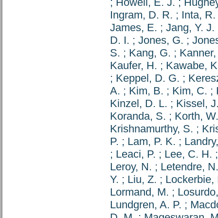
;
Howell, E. J.
;
Hughey
Ingram, D. R.
;
Inta, R.
James, E.
;
Jang, Y. J.
D. I.
;
Jones, G.
;
Jones
S.
;
Kang, G.
;
Kanner, 
Kaufer, H.
;
Kawabe, K
;
Keppel, D. G.
;
Keresz
A.
;
Kim, B.
;
Kim, C.
;
Kinzel, D. L.
;
Kissel, J
Koranda, S.
;
Korth, W.
Krishnamurthy, S.
;
Kri
P.
;
Lam, P. K.
;
Landry
;
Leaci, P.
;
Lee, C. H.
Leroy, N.
;
Letendre, N
Y.
;
Liu, Z.
;
Lockerbie, 
Lormand, M.
;
Losurdo,
Lundgren, A. P.
;
Macdo
D. M.
;
Mageswaran, M