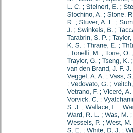
L. C.
;
Steinert, E.
;
Ste
Stochino, A.
;
Stone, R
R.
;
Stuver, A. L.
;
Summ
J.
;
Swinkels, B.
;
Tacc
Tarabrin, S. P.
;
Taylor,
K. S.
;
Thrane, E.
;
Thü
;
Tonelli, M.
;
Torre, O.
Traylor, G.
;
Tseng, K.
van den Brand, J. F. J.
Veggel, A. A.
;
Vass, S
;
Vedovato, G.
;
Veitch,
Vetrano, F.
;
Viceré, A.
Vorvick, C.
;
Vyatchanin
S. J.
;
Wallace, L.
;
Wan
Ward, R. L.
;
Was, M.
Wessels, P.
;
West, M.
S. E.
;
White, D. J.
;
Wh