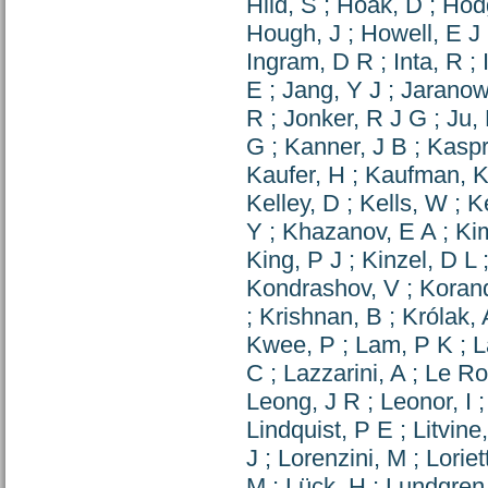
Hild, S
;
Hoak, D
;
Hod
Hough, J
;
Howell, E J
Ingram, D R
;
Inta, R
;
E
;
Jang, Y J
;
Jaranow
R
;
Jonker, R J G
;
Ju, 
G
;
Kanner, J B
;
Kaspr
Kaufer, H
;
Kaufman, 
Kelley, D
;
Kells, W
;
K
Y
;
Khazanov, E A
;
Ki
King, P J
;
Kinzel, D L
Kondrashov, V
;
Koran
;
Krishnan, B
;
Królak, 
Kwee, P
;
Lam, P K
;
L
C
;
Lazzarini, A
;
Le Ro
Leong, J R
;
Leonor, I
Lindquist, P E
;
Litvine
J
;
Lorenzini, M
;
Loriet
M
;
Lück, H
;
Lundgren