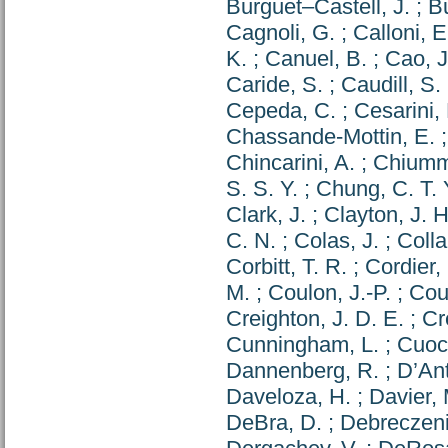
Burguet–Castell, J.
;
Bu
Cagnoli, G.
;
Calloni, E
K.
;
Canuel, B.
;
Cao, J
Caride, S.
;
Caudill, S.
Cepeda, C.
;
Cesarini,
Chassande-Mottin, E.
Chincarini, A.
;
Chiumm
S. S. Y.
;
Chung, C. T. 
Clark, J.
;
Clayton, J. H
C. N.
;
Colas, J.
;
Colla
Corbitt, T. R.
;
Cordier,
M.
;
Coulon, J.-P.
;
Cou
Creighton, J. D. E.
;
Cr
Cunningham, L.
;
Cuoc
Dannenberg, R.
;
D’Ant
Daveloza, H.
;
Davier, 
DeBra, D.
;
Debreczeni