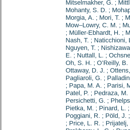
Mitselmakher, G.
;
Mitt
Mohanty, S. D.
;
Mohapa
Morgia, A.
;
Mori, T.
;
M
Mow–Lowry, C. M.
;
Mu
;
Müller-Ebhardt, H.
;
M
Nash, T.
;
Naticchioni, 
Nguyen, T.
;
Nishizawa
E.
;
Nuttall, L.
;
Ochsner
Oh, S. H.
;
O’Reilly, B.
Ottaway, D. J.
;
Ottens,
Pagliaroli, G.
;
Palladin
;
Papa, M. A.
;
Parisi, 
Patel, P.
;
Pedraza, M.
Persichetti, G.
;
Phelps
Pietka, M.
;
Pinard, L.
Poggiani, R.
;
Pöld, J.
;
Price, L. R.
;
Prijatelj,