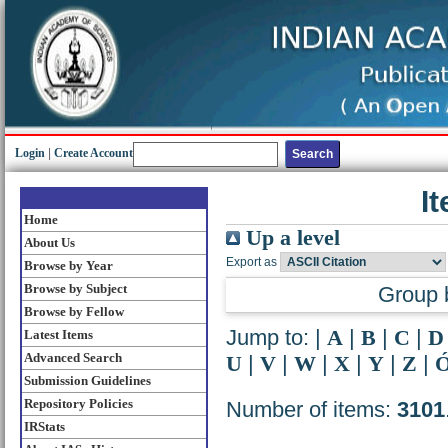
Login
|
Create Account
I
Home
Up a level
About Us
Export as
Browse by Year
Browse by Subject
Group 
Browse by Fellow
Jump to:
|
A
|
B
|
C
|
D
Latest Items
Advanced Search
U
|
V
|
W
|
X
|
Y
|
Z
|
Submission Guidelines
Repository Policies
Number of items:
3101
IRStats