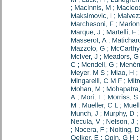
;
MacInnis, M
;
Macleo
Maksimovic, I
;
Malvezz
Marchesoni, F
;
Marion
Marque, J
;
Martelli, F
Masserot, A
;
Matichard
Mazzolo, G
;
McCarthy
McIver, J
;
Meadors, G
C
;
Mendell, G
;
Menén
Meyer, M S
;
Miao, H
;
Mingarelli, C M F
;
Mitr
Mohan, M
;
Mohapatra
A
;
Mori, T
;
Morriss, S
M
;
Mueller, C L
;
Muell
Munch, J
;
Murphy, D
;
Necula, V
;
Nelson, J
;
;
Nocera, F
;
Nolting, D
Oelker, E
;
Ogin, G H