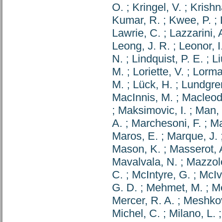
O.
;
Kringel, V.
;
Krishn
Kumar, R.
;
Kwee, P.
;
Lawrie, C.
;
Lazzarini, 
Leong, J. R.
;
Leonor, I
N.
;
Lindquist, P. E.
;
Li
M.
;
Loriette, V.
;
Lorma
M.
;
Lück, H.
;
Lundgren
MacInnis, M.
;
Macleod
;
Maksimovic, I.
;
Man,
A.
;
Marchesoni, F.
;
Ma
Maros, E.
;
Marque, J.
Mason, K.
;
Masserot, 
Mavalvala, N.
;
Mazzol
C.
;
McIntyre, G.
;
McIv
G. D.
;
Mehmet, M.
;
Me
Mercer, R. A.
;
Meshkov
Michel, C.
;
Milano, L.