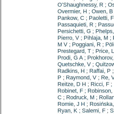
O’Shaughnessy, R
;
Os
Overmier, H
;
Owen, B
Pankow, C
;
Paoletti, F
Passaquieti, R
;
Passue
Persichetti, G
;
Phelps
Pierro, V
;
Pihlaja, M
;
M V
;
Poggiani, R
;
Pöl
Prestegard, T
;
Price, 
Prodi, G A
;
Prokhorov,
Quetschke, V
;
Quitzo
Radkins, H
;
Raffai, P
P
;
Raymond, V
;
Re, 
Reitze, D H
;
Ricci, F
;
Robinet, F
;
Robinson,
C
;
Rodruck, M
;
Rollan
Romie, J H
;
Rosińska
Ryan, K
;
Salemi, F
;
S