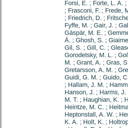
Forsi, E.
;
Forte, L. A.
;
Frasconi, F.
;
Frede, 
;
Friedrich, D.
;
Fritsche
Fyffe, M.
;
Gair, J.
;
Gal
Gáspár, M. E.
;
Gemme
Á.
;
Ghosh, S.
;
Giaime,
Gil, S.
;
Gill, C.
;
Gleaso
Gorodetsky, M. L.
;
Goß
M.
;
Grant, A.
;
Gras, S
Gretarsson, A. M.
;
Gre
Guidi, G. M.
;
Guido, C
;
Hallam, J. M.
;
Hamme
Hanson, J.
;
Harms, J.
M. T.
;
Haughian, K.
;
H
Heintze, M. C.
;
Heitma
Heptonstall, A. W.
;
Her
K. A.
;
Holt, K.
;
Holtro