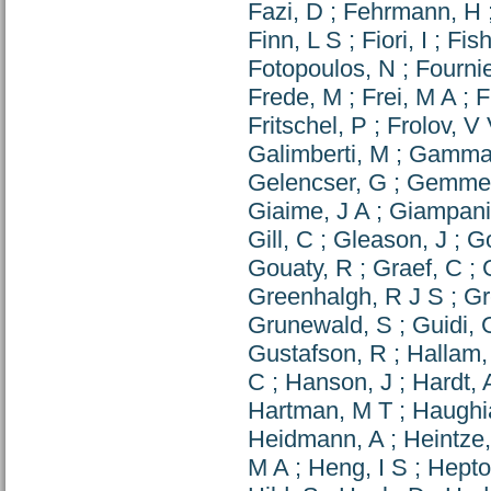
Fazi, D
;
Fehrmann, H
Finn, L S
;
Fiori, I
;
Fish
Fotopoulos, N
;
Fournie
Frede, M
;
Frei, M A
;
F
Fritschel, P
;
Frolov, V
Galimberti, M
;
Gammai
Gelencser, G
;
Gemme
Giaime, J A
;
Giampani
Gill, C
;
Gleason, J
;
Go
Gouaty, R
;
Graef, C
;
Greenhalgh, R J S
;
Gr
Grunewald, S
;
Guidi,
Gustafson, R
;
Hallam,
C
;
Hanson, J
;
Hardt, 
Hartman, M T
;
Haughi
Heidmann, A
;
Heintze
M A
;
Heng, I S
;
Hepto