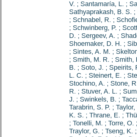
V.
;
Santamaría, L.
;
Sa
Sathyaprakash, B. S.
;
Schnabel, R.
;
Schofie
;
Schwinberg, P.
;
Scott
D.
;
Sergeev, A.
;
Shadd
Shoemaker, D. H.
;
Sib
;
Sintes, A. M.
;
Skelton
;
Smith, M. R.
;
Smith, 
B.
;
Soto, J.
;
Speirits, 
L. C.
;
Steinert, E.
;
Ste
Stochino, A.
;
Stone, R
R.
;
Stuver, A. L.
;
Summ
J.
;
Swinkels, B.
;
Tacc
Tarabrin, S. P.
;
Taylor,
K. S.
;
Thrane, E.
;
Thü
;
Tonelli, M.
;
Torre, O.
Traylor, G.
;
Tseng, K.