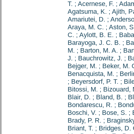
T.
;
Acernese, F.
;
Adam
Agatsuma, K.
;
Ajith,
Amariutei, D.
;
Anderso
Araya, M. C.
;
Aston, S
C.
;
Aylott, B. E.
;
Baba
Barayoga, J. C. B.
;
Ba
M.
;
Barton, M. A.
;
Bart
J.
;
Bauchrowitz, J.
;
Ba
Bejger, M.
;
Beker, M. 
Benacquista, M.
;
Berli
;
Beyersdorf, P. T.
;
Bil
Bitossi, M.
;
Bizouard, 
Blair, D.
;
Bland, B.
;
B
Bondarescu, R.
;
Bondu
Boschi, V.
;
Bose, S.
;
Brady, P. R.
;
Braginsky
Briant, T.
;
Bridges, D. 