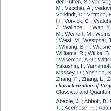
der Putten, S
;
van Veg
M
;
Vecchio, A
;
Vedova
Verkindt, D
;
Vetrano, 
H
;
Vorvick, C
;
Vyatch
J
;
Wallace, L
;
Wan, Y
M
;
Weinert, M
;
Weinst
;
West, M
;
Westphal, 
;
Whiting, B F
;
Wiesne
Williams, R
;
Willke, B
;
Wiseman, A G
;
Witte
Yakushin, I
;
Yamamoto
Massey, D
;
Yoshida, 
Zhang, F
;
Zhang, L
;
Z
characterization of Virg
Classical and Quantum
Abadie, J.
;
Abbott, B. 
T.
;
Acernese, F.
;
Adam