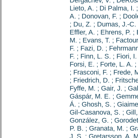
Dergachev, V.
;
DeRosa
Lieto, A.
;
Di Palma, I.
A.
;
Donovan, F.
;
Doole
;
Du, Z.
;
Dumas, J.-C.
Effler, A.
;
Ehrens, P.
;
M.
;
Evans, T.
;
Factour
F.
;
Fazi, D.
;
Fehrmann
F.
;
Finn, L. S.
;
Fiori, I.
Forsi, E.
;
Forte, L. A.
;
Frasconi, F.
;
Frede, 
;
Friedrich, D.
;
Fritsche
Fyffe, M.
;
Gair, J.
;
Gal
Gáspár, M. E.
;
Gemme
Á.
;
Ghosh, S.
;
Giaime,
Gil-Casanova, S.
;
Gill
González, G.
;
Gorodet
P. B.
;
Granata, M.
;
Gr
J. S.
;
Gretarsson, A. M