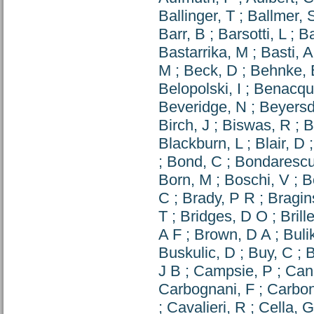
Ballinger, T
;
Ballmer, 
Barr, B
;
Barsotti, L
;
Ba
Bastarrika, M
;
Basti, A
M
;
Beck, D
;
Behnke, 
Belopolski, I
;
Benacqui
Beveridge, N
;
Beyersd
Birch, J
;
Biswas, R
;
B
Blackburn, L
;
Blair, D
;
Bond, C
;
Bondarescu
Born, M
;
Boschi, V
;
B
C
;
Brady, P R
;
Bragin
T
;
Bridges, D O
;
Brille
A F
;
Brown, D A
;
Buli
Buskulic, D
;
Buy, C
;
B
J B
;
Campsie, P
;
Can
Carbognani, F
;
Carbon
;
Cavalieri, R
;
Cella, G