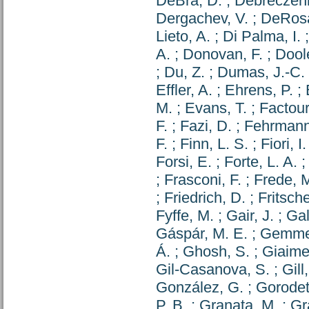
DeBra, D.
;
Debreczeni
Dergachev, V.
;
DeRosa
Lieto, A.
;
Di Palma, I.
A.
;
Donovan, F.
;
Doole
;
Du, Z.
;
Dumas, J.-C.
Effler, A.
;
Ehrens, P.
;
M.
;
Evans, T.
;
Factour
F.
;
Fazi, D.
;
Fehrmann
F.
;
Finn, L. S.
;
Fiori, I.
Forsi, E.
;
Forte, L. A.
;
Frasconi, F.
;
Frede, 
;
Friedrich, D.
;
Fritsche
Fyffe, M.
;
Gair, J.
;
Gal
Gáspár, M. E.
;
Gemme
Á.
;
Ghosh, S.
;
Giaime,
Gil-Casanova, S.
;
Gill
González, G.
;
Gorodet
P. B.
;
Granata, M.
;
Gr