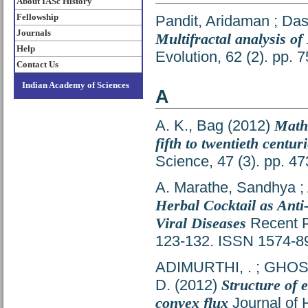
About IASc History
Fellowship
Pandit, Aridaman
;
Das
Journals
Multifractal analysis o
Help
Evolution, 62 (2). pp.
Contact Us
Indian Academy of Sciences
A
A. K., Bag
(2012)
Mathe
fifth to twentieth centur
Science, 47 (3). pp. 
A. Marathe, Sandhya
;
Herbal Cocktail as Anti
Viral Diseases
Recent Pa
123-132. ISSN 1574-8
ADIMURTHI, .
;
GHOS
D.
(2012)
Structure of e
convex flux
Journal of H