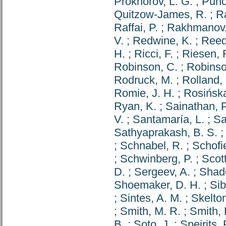
Prokhorov, L. G.
;
Punc
Quitzow-James, R.
;
Ra
Raffai, P.
;
Rakhmanov,
V.
;
Redwine, K.
;
Reed
H.
;
Ricci, F.
;
Riesen, 
Robinson, C.
;
Robinso
Rodruck, M.
;
Rolland, 
Romie, J. H.
;
Rosińska
Ryan, K.
;
Sainathan, P
V.
;
Santamaría, L.
;
Sa
Sathyaprakash, B. S.
;
Schnabel, R.
;
Schofie
;
Schwinberg, P.
;
Scott
D.
;
Sergeev, A.
;
Shadd
Shoemaker, D. H.
;
Sib
;
Sintes, A. M.
;
Skelton
;
Smith, M. R.
;
Smith, 
B.
;
Soto, J.
;
Speirits, 