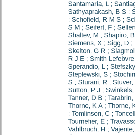
Santamaría, L
;
Santiag
Sathyaprakash, B S
;
S
;
Schofield, R M S
;
Sc
S M
;
Seifert, F
;
Seller
Shaltev, M
;
Shapiro, B
Siemens, X
;
Sigg, D
;
Skelton, G R
;
Slagmol
R J E
;
Smith-Lefebvre
Sperandio, L
;
Stefszky
Steplewski, S
;
Stochin
S
;
Sturani, R
;
Stuver,
Sutton, P J
;
Swinkels,
Tanner, D B
;
Tarabrin,
Thorne, K A
;
Thorne, 
;
Tomlinson, C
;
Toncell
Tournefier, E
;
Travass
Vahlbruch, H
;
Vajente