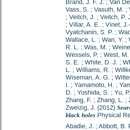
Brand, J. F. J.
;
Van De
Vass, S.
;
Vasuth, M.
;
;
Veitch, J.
;
Veitch, P. 
;
Villar, A. E.
;
Vinet, J.
Vyatchanin, S. P.
;
Wad
Wallace, L.
;
Wan, Y.
;
R. L.
;
Was, M.
;
Weiner
Wessels, P.
;
West, M.
S. E.
;
White, D. J.
;
Wh
L.
;
Williams, R.
;
Willk
Wiseman, A. G.
;
Witte
I.
;
Yamamoto, H.
;
Yam
D.
;
Yoshida, S.
;
Yu, P
Zhang, F.
;
Zhang, L.
;
Zweizig, J.
(2012)
Sear
black holes
Physical Re
Abadie, J.
;
Abbott, B. 