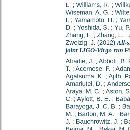
L.
;
Williams, R.
;
Willk
Wiseman, A. G.
;
Witte
I.
;
Yamamoto, H.
;
Yam
D.
;
Yoshida, S.
;
Yu, P
Zhang, F.
;
Zhang, L.
;
Zweizig, J.
(2012)
All-
joint LIGO-Virgo run
Ph
Abadie, J.
;
Abbott, B. 
T.
;
Acernese, F.
;
Adam
Agatsuma, K.
;
Ajith,
Amariutei, D.
;
Anderso
Araya, M. C.
;
Aston, S
C.
;
Aylott, B. E.
;
Baba
Barayoga, J. C. B.
;
Ba
M.
;
Barton, M. A.
;
Bart
J.
;
Bauchrowitz, J.
;
Ba
Bejger, M.
;
Beker, M. 