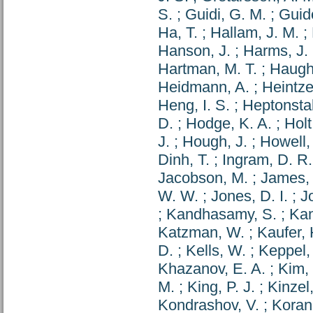
S.
;
Guidi, G. M.
;
Guid
Ha, T.
;
Hallam, J. M.
;
Hanson, J.
;
Harms, J.
Hartman, M. T.
;
Haugh
Heidmann, A.
;
Heintze
Heng, I. S.
;
Heptonstal
D.
;
Hodge, K. A.
;
Holt
J.
;
Hough, J.
;
Howell, 
Dinh, T.
;
Ingram, D. R.
Jacobson, M.
;
James,
W. W.
;
Jones, D. I.
;
J
;
Kandhasamy, S.
;
Kan
Katzman, W.
;
Kaufer, 
D.
;
Kells, W.
;
Keppel,
Khazanov, E. A.
;
Kim, 
M.
;
King, P. J.
;
Kinzel,
Kondrashov, V.
;
Koran