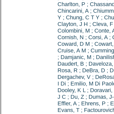
Charlton, P
;
Chassand
Chincarini, A
;
Chiumm
Y
;
Chung, C T Y
;
Chu
Clayton, J H
;
Cleva, F
Colombini, M
;
Conte, 
Cornish, N
;
Corsi, A
;
Coward, D M
;
Cowart,
Cruise, A M
;
Cumming
;
Damjanic, M
;
Danilis
Daudert, B
;
Daveloza,
Rosa, R
;
DeBra, D
;
D
Dergachev, V
;
DeRosa
I Di
;
Emilio, M Di Paol
Dooley, K L
;
Doravari,
J C
;
Du, Z
;
Dumas, J
Effler, A
;
Ehrens, P
;
E
Evans, T
;
Factourovic