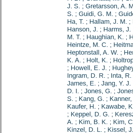
J. S.
;
Gretarsson, A. M
S.
;
Guidi, G. M.
;
Guido
Ha, T.
;
Hallam, J. M.
;
Hanson, J.
;
Harms, J.
M. T.
;
Haughian, K.
;
H
Heintze, M. C.
;
Heitma
Heptonstall, A. W.
;
Her
K. A.
;
Holt, K.
;
Holtro
;
Howell, E. J.
;
Hughey
Ingram, D. R.
;
Inta, R.
James, E.
;
Jang, Y. J.
D. I.
;
Jones, G.
;
Jones
S.
;
Kang, G.
;
Kanner, 
Kaufer, H.
;
Kawabe, K
;
Keppel, D. G.
;
Keresz
A.
;
Kim, B. K.
;
Kim, C
Kinzel, D. L.
;
Kissel, J