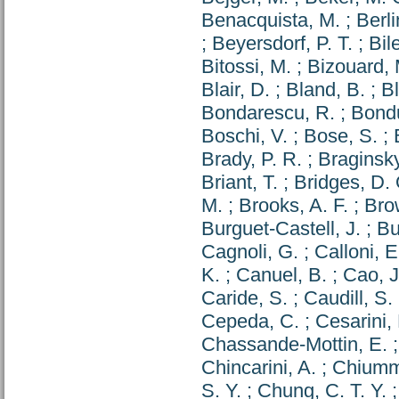
Benacquista, M.
;
Berli
;
Beyersdorf, P. T.
;
Bil
Bitossi, M.
;
Bizouard, 
Blair, D.
;
Bland, B.
;
B
Bondarescu, R.
;
Bondu
Boschi, V.
;
Bose, S.
;
Brady, P. R.
;
Braginsky
Briant, T.
;
Bridges, D. 
M.
;
Brooks, A. F.
;
Bro
Burguet-Castell, J.
;
Bu
Cagnoli, G.
;
Calloni, E
K.
;
Canuel, B.
;
Cao, J
Caride, S.
;
Caudill, S.
Cepeda, C.
;
Cesarini,
Chassande-Mottin, E.
Chincarini, A.
;
Chiumm
S. Y.
;
Chung, C. T. Y.