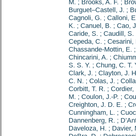
M.
;
Brooks, A. F.
;
Bro
Burguet–Castell, J.
;
Bu
Cagnoli, G.
;
Calloni, E
K.
;
Canuel, B.
;
Cao, J
Caride, S.
;
Caudill, S.
Cepeda, C.
;
Cesarini,
Chassande-Mottin, E.
Chincarini, A.
;
Chiumm
S. S. Y.
;
Chung, C. T. 
Clark, J.
;
Clayton, J. H
C. N.
;
Colas, J.
;
Colla
Corbitt, T. R.
;
Cordier,
M.
;
Coulon, J.-P.
;
Cou
Creighton, J. D. E.
;
Cr
Cunningham, L.
;
Cuoc
Dannenberg, R.
;
D’Ant
Daveloza, H.
;
Davier, 