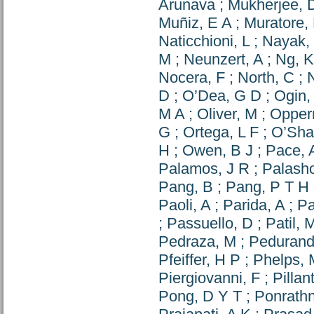
Arunava
;
Mukherjee, 
Muñiz, E A
;
Muratore,
Naticchioni, L
;
Nayak,
M
;
Neunzert, A
;
Ng, K
Nocera, F
;
North, C
;
N
D
;
O’Dea, G D
;
Ogin,
M A
;
Oliver, M
;
Opper
G
;
Ortega, L F
;
O’Sha
H
;
Owen, B J
;
Pace, 
Palamos, J R
;
Palash
Pang, B
;
Pang, P T H
Paoli, A
;
Parida, A
;
Pa
;
Passuello, D
;
Patil, 
Pedraza, M
;
Pedurand
Pfeiffer, H P
;
Phelps, 
Piergiovanni, F
;
Pillan
Pong, D Y T
;
Ponrath