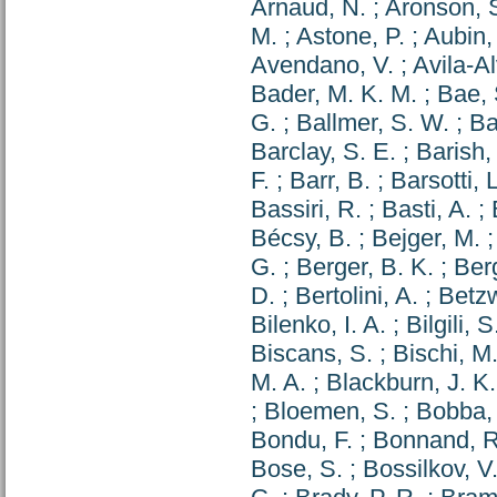
Arnaud, N.
;
Aronson, 
M.
;
Astone, P.
;
Aubin,
Avendano, V.
;
Avila-Al
Bader, M. K. M.
;
Bae, 
G.
;
Ballmer, S. W.
;
Ba
Barclay, S. E.
;
Barish,
F.
;
Barr, B.
;
Barsotti, L
Bassiri, R.
;
Basti, A.
;
Bécsy, B.
;
Bejger, M.
G.
;
Berger, B. K.
;
Ber
D.
;
Bertolini, A.
;
Betzw
Bilenko, I. A.
;
Bilgili, S
Biscans, S.
;
Bischi, M
M. A.
;
Blackburn, J. K.
;
Bloemen, S.
;
Bobba, 
Bondu, F.
;
Bonnand, R
Bose, S.
;
Bossilkov, V