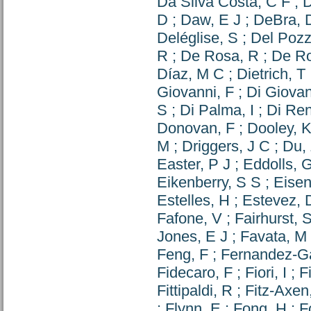
Da Silva Costa, C F
;
D
D
;
Daw, E J
;
DeBra, 
Deléglise, S
;
Del Poz
R
;
De Rosa, R
;
De Ro
Díaz, M C
;
Dietrich, T
Giovanni, F
;
Di Giovan
S
;
Di Palma, I
;
Di Ren
Donovan, F
;
Dooley, K
M
;
Driggers, J C
;
Du,
Easter, P J
;
Eddolls, 
Eikenberry, S S
;
Eise
Estelles, H
;
Estevez, 
Fafone, V
;
Fairhurst, 
Jones, E J
;
Favata, M
Feng, F
;
Fernandez-Ga
Fidecaro, F
;
Fiori, I
;
F
Fittipaldi, R
;
Fitz-Axen
;
Flynn, E
;
Fong, H
;
F