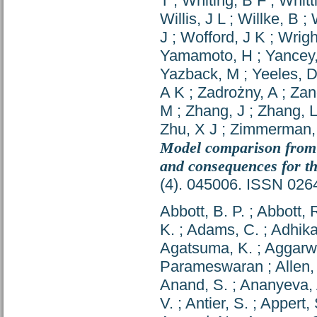
T
;
Whiting, B F
;
Whitt
Willis, J L
;
Willke, B
;
J
;
Wofford, J K
;
Wrigh
Yamamoto, H
;
Yancey
Yazback, M
;
Yeeles, 
A K
;
Zadrożny, A
;
Zan
M
;
Zhang, J
;
Zhang, L
Zhu, X J
;
Zimmerman,
Model comparison from
and consequences for t
(4). 045006. ISSN 026
Abbott, B. P.
;
Abbott, 
K.
;
Adams, C.
;
Adhika
Agatsuma, K.
;
Aggarwa
Parameswaran
;
Allen,
Anand, S.
;
Ananyeva, 
V.
;
Antier, S.
;
Appert, 