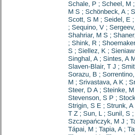
Schale, P
;
Scheel, M
M S
;
Schönbeck, A
;
S
Scott, S M
;
Seidel, E
;
Sequino, V
;
Sergeev,
Shahriar, M S
;
Shaner
;
Shink, R
;
Shoemaker
S
;
Siellez, K
;
Sieniaw
Singhal, A
;
Sintes, A 
Slaven-Blair, T J
;
Smit
Sorazu, B
;
Sorrentino,
M
;
Srivastava, A K
;
Sr
Steer, D A
;
Steinke, M
Stevenson, S P
;
Stock
Strigin, S E
;
Strunk, A
T Z
;
Sun, L
;
Sunil, S
Szczepańczyk, M J
;
T
Tápai, M
;
Tapia, A
;
Ta