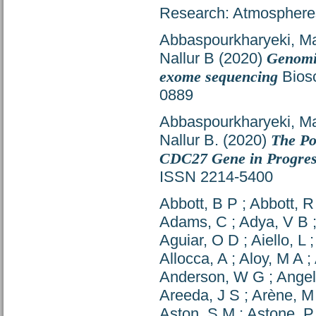
Research: Atmosphere
Abbaspourkharyeki, M
Nallur B
(2020)
Genomic
exome sequencing
Biosc
0889
Abbaspourkharyeki, M
Nallur B.
(2020)
The Po
CDC27 Gene in Progres
ISSN 2214-5400
Abbott, B P
;
Abbott, R
Adams, C
;
Adya, V B
Aguiar, O D
;
Aiello, L
Allocca, A
;
Aloy, M A
;
Anderson, W G
;
Angel
Areeda, J S
;
Arène, M
Aston, S M
;
Astone, P