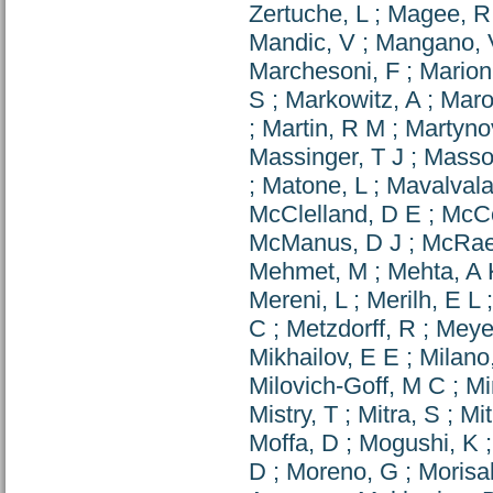
Zertuche, L
;
Magee, R
Mandic, V
;
Mangano, 
Marchesoni, F
;
Marion
S
;
Markowitz, A
;
Maro
;
Martin, R M
;
Martyno
Massinger, T J
;
Masso
;
Matone, L
;
Mavalvala
McClelland, D E
;
McCo
McManus, D J
;
McRae
Mehmet, M
;
Mehta, A 
Mereni, L
;
Merilh, E L
C
;
Metzdorff, R
;
Meye
Mikhailov, E E
;
Milano
Milovich-Goff, M C
;
Mi
Mistry, T
;
Mitra, S
;
Mit
Moffa, D
;
Mogushi, K
D
;
Moreno, G
;
Morisa