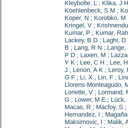
Kleybolte, L
;
Klika, J 
Koehlenbeck, S M
;
Ko
Koper, N
;
Korobko, M
Kringel, V
;
Krishnendu
Kumar, P
;
Kumar, Rah
Lackey, B D
;
Laghi, D
B
;
Lang, R N
;
Lange, 
P D
;
Laxen, M
;
Lazzar
Y K
;
Lee, C H
;
Lee, H
J
;
Lenon, A K
;
Leroy,
G F
;
Li, X
;
Lin, F
;
Lin
Llorens-Monteagudo, 
Loriette, V
;
Lormand, 
G
;
Lower, M E
;
Lück,
Macas, R
;
Macfoy, S
Hernandez, I
;
Magaña-
Maksimovic, I
;
Malik, 