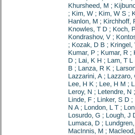
Khursheed, M
;
Kijbun
;
Kim, W
;
Kim, W S
;
K
Hanlon, M
;
Kirchhoff, 
Knowles, T D
;
Koch, 
Kondrashov, V
;
Kontos
;
Kozak, D B
;
Kringel,
Kumar, P
;
Kumar, R
;
D
;
Lai, K H
;
Lam, T L
B
;
Lanza, R K
;
Larson
Lazzarini, A
;
Lazzaro,
Lee, H K
;
Lee, H M
;
L
Leroy, N
;
Letendre, N
Linde, F
;
Linker, S D
;
N A
;
London, L T
;
Lon
Losurdo, G
;
Lough, J 
Lumaca, D
;
Lundgren,
MacInnis, M
;
Macleod