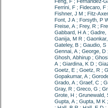
Feng, F
;
Fernandez-Ga
Ferrini, F
;
Fidecaro, F
Fishner, J M
;
Fitz-Axe
Font, J A
;
Forsyth, P 
Freise, A
;
Frey, R
;
Fre
Gabbard, H A
;
Gadre,
Ganija, M R
;
Gaonkar,
Gateley, B
;
Gaudio, S
Gennai, A
;
George, D
Ghosh, Abhirup
;
Ghos
A
;
Giardina, K D
;
Giaz
Goetz, E
;
Goetz, R
;
G
Gopakumar, A
;
Gorode
Grado, A
;
Graef, C
;
G
Gray, R
;
Greco, G
;
Gr
Grote, H
;
Grunewald, 
Gupta, A
;
Gupta, M K
;
Hall, B R
;
Hall, E D
;