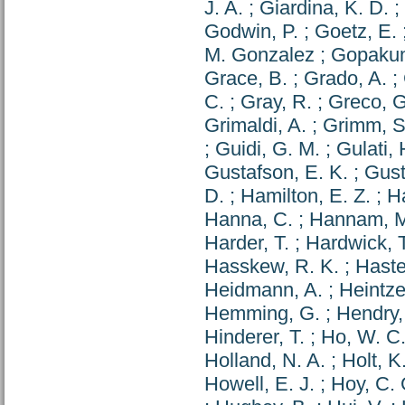
J. A.
;
Giardina, K. D.
;
Godwin, P.
;
Goetz, E.
M. Gonzalez
;
Gopakum
Grace, B.
;
Grado, A.
;
C.
;
Gray, R.
;
Greco, G
Grimaldi, A.
;
Grimm, S.
;
Guidi, G. M.
;
Gulati, 
Gustafson, E. K.
;
Gust
D.
;
Hamilton, E. Z.
;
H
Hanna, C.
;
Hannam, M
Harder, T.
;
Hardwick, T
Hasskew, R. K.
;
Haste
Heidmann, A.
;
Heintze
Hemming, G.
;
Hendry,
Hinderer, T.
;
Ho, W. C.
Holland, N. A.
;
Holt, K
Howell, E. J.
;
Hoy, C. 