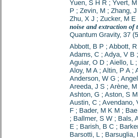
Yuen, S H R
;
Yvert, M
P
;
Zevin, M
;
Zhang, J
Zhu, X J
;
Zucker, M E
noise and extraction of 
Quantum Gravity, 37 (
Abbott, B P
;
Abbott, R
Adams, C
;
Adya, V B
Aguiar, O D
;
Aiello, L
Aloy, M A
;
Altin, P A
;
Anderson, W G
;
Angel
Areeda, J S
;
Arène, M
Ashton, G
;
Aston, S M
Austin, C
;
Avendano, 
F
;
Bader, M K M
;
Bae
;
Ballmer, S W
;
Bals, 
E
;
Barish, B C
;
Barke
Barsotti, L
;
Barsuglia,