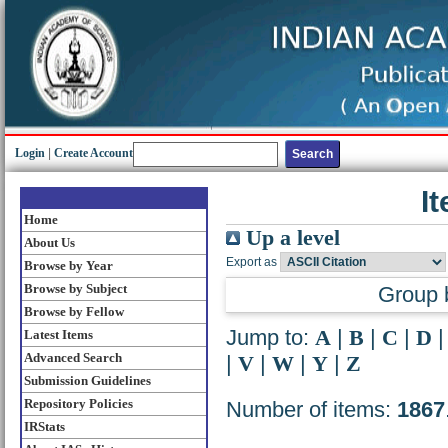
Login
|
Create Account
I
Home
Up a level
About Us
Export as
Browse by Year
Browse by Subject
Group 
Browse by Fellow
Jump to:
A
|
B
|
C
|
D
Latest Items
Advanced Search
|
V
|
W
|
Y
|
Z
Submission Guidelines
Repository Policies
Number of items:
1867
IRStats