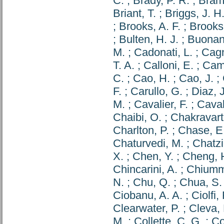
C.
;
Brady, P. R.
;
Braml
Briant, T.
;
Briggs, J. H
;
Brooks, A. F.
;
Brooks,
;
Bulten, H. J.
;
Buonan
M.
;
Cadonati, L.
;
Cagn
T. A.
;
Calloni, E.
;
Camp
C.
;
Cao, H.
;
Cao, J.
;
F.
;
Carullo, G.
;
Diaz, 
M.
;
Cavalier, F.
;
Caval
Chaibi, O.
;
Chakravarti
Charlton, P.
;
Chase, E.
Chaturvedi, M.
;
Chatzi
X.
;
Chen, Y.
;
Cheng, H
Chincarini, A.
;
Chiumm
N.
;
Chu, Q.
;
Chua, S.
Ciobanu, A. A.
;
Ciolfi,
Clearwater, P.
;
Cleva, 
M.
;
Collette, C. G.
;
Co