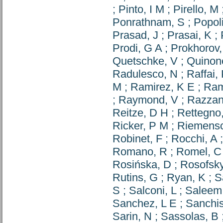
;
Pinto, I M
;
Pirello, M
Ponrathnam, S
;
Popoli
Prasad, J
;
Prasai, K
;
Prodi, G A
;
Prokhorov,
Quetschke, V
;
Quinon
Radulesco, N
;
Raffai,
M
;
Ramirez, K E
;
Ram
;
Raymond, V
;
Razzan
Reitze, D H
;
Rettegno
Ricker, P M
;
Riemensc
Robinet, F
;
Rocchi, A
Romano, R
;
Romel, C
Rosińska, D
;
Rosofsky
Rutins, G
;
Ryan, K
;
S
S
;
Salconi, L
;
Saleem
Sanchez, L E
;
Sanchis
Sarin, N
;
Sassolas, B