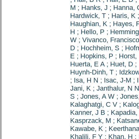
M
;
Hanks, J
;
Hanna, 
Hardwick, T
;
Haris, K
Haughian, K
;
Hayes, F
H
;
Hello, P
;
Hemming
W
;
Vivanco, Francisc
D
;
Hochheim, S
;
Hof
E
;
Hopkins, P
;
Horst,
Huerta, E A
;
Huet, D
;
Huynh-Dinh, T
;
Idzkow
;
Isa, H N
;
Isac, J-M
;
Jani, K
;
Janthalur, N 
S
;
Jones, A W
;
Jones,
Kalaghatgi, C V
;
Kalog
Kanner, J B
;
Kapadia,
Kasprzack, M
;
Katsan
Kawabe, K
;
Keerthana
Khalili, F Y
;
Khan, H
;