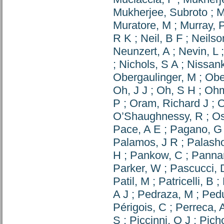
Mukherjee, Subroto
;
M
Muratore, M
;
Murray, 
R K
;
Neil, B F
;
Neilso
Neunzert, A
;
Nevin, L
;
Nichols, S A
;
Nissan
Obergaulinger, M
;
Obe
Oh, J J
;
Oh, S H
;
Ohm
P
;
Oram, Richard J
;
O
O’Shaughnessy, R
;
Os
Pace, A E
;
Pagano, G
Palamos, J R
;
Palash
H
;
Pankow, C
;
Pannar
Parker, W
;
Pascucci, 
Patil, M
;
Patricelli, B
;
A J
;
Pedraza, M
;
Ped
Périgois, C
;
Perreca, 
S
;
Piccinni, O J
;
Pich