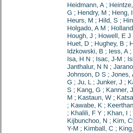
Heidmann, A
;
Heintze
G
;
Hendry, M
;
Heng, I
Heurs, M
;
Hild, S
;
Hin
Holgado, A M
;
Holland
Hough, J
;
Howell, E J
Huet, D
;
Hughey, B
;
H
Idzkowski, B
;
Iess, A
Isa, H N
;
Isac, J-M
;
Is
Janthalur, N N
;
Jarano
Johnson, D S
;
Jones,
G
;
Ju, L
;
Junker, J
;
K
S
;
Kang, G
;
Kanner, 
M
;
Kastaun, W
;
Katsa
;
Kawabe, K
;
Keerthan
;
Khalili, F Y
;
Khan, I
;
Kijbunchoo, N
;
Kim, C
Y-M
;
Kimball, C
;
King