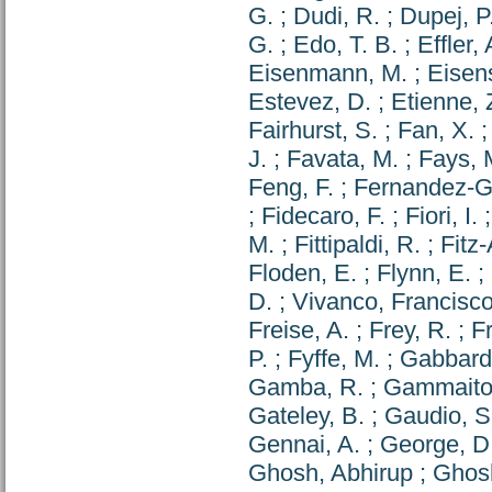
G.
;
Dudi, R.
;
Dupej, P
G.
;
Edo, T. B.
;
Effler, 
Eisenmann, M.
;
Eisens
Estevez, D.
;
Etienne, 
Fairhurst, S.
;
Fan, X.
J.
;
Favata, M.
;
Fays, 
Feng, F.
;
Fernandez-Ga
;
Fidecaro, F.
;
Fiori, I.
M.
;
Fittipaldi, R.
;
Fitz
Floden, E.
;
Flynn, E.
;
D.
;
Vivanco, Francisc
Freise, A.
;
Frey, R.
;
Fr
P.
;
Fyffe, M.
;
Gabbard,
Gamba, R.
;
Gammaiton
Gateley, B.
;
Gaudio, S
Gennai, A.
;
George, D
Ghosh, Abhirup
;
Ghos