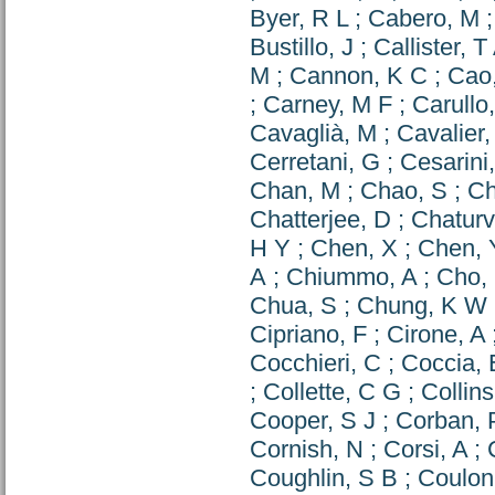
Byer, R L
;
Cabero, M
Bustillo, J
;
Callister, T
M
;
Cannon, K C
;
Cao
;
Carney, M F
;
Carullo
Cavaglià, M
;
Cavalier,
Cerretani, G
;
Cesarini
Chan, M
;
Chao, S
;
Ch
Chatterjee, D
;
Chaturv
H Y
;
Chen, X
;
Chen, 
A
;
Chiummo, A
;
Cho,
Chua, S
;
Chung, K W
Cipriano, F
;
Cirone, A
Cocchieri, C
;
Coccia, 
;
Collette, C G
;
Collins
Cooper, S J
;
Corban, 
Cornish, N
;
Corsi, A
;
Coughlin, S B
;
Coulon