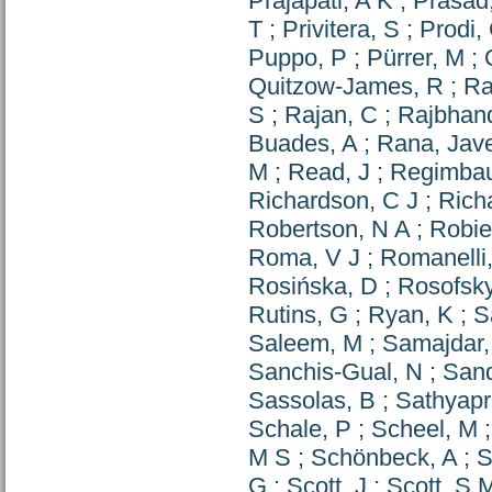
Prajapati, A K
;
Prasad,
T
;
Privitera, S
;
Prodi,
Puppo, P
;
Pürrer, M
;
Quitzow-James, R
;
Ra
S
;
Rajan, C
;
Rajbhand
Buades, A
;
Rana, Jav
M
;
Read, J
;
Regimbau
Richardson, C J
;
Rich
Robertson, N A
;
Robie
Roma, V J
;
Romanelli
Rosińska, D
;
Rosofsky
Rutins, G
;
Ryan, K
;
S
Saleem, M
;
Samajdar,
Sanchis-Gual, N
;
Sand
Sassolas, B
;
Sathyapr
Schale, P
;
Scheel, M
M S
;
Schönbeck, A
;
S
G
;
Scott, J
;
Scott, S 