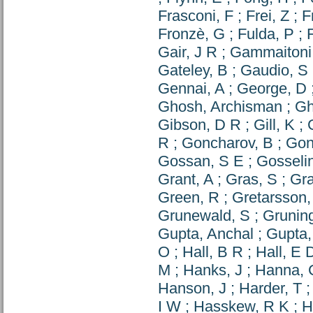
Frasconi, F
;
Frei, Z
;
F
Fronzè, G
;
Fulda, P
;
Gair, J R
;
Gammaitoni,
Gateley, B
;
Gaudio, S
Gennai, A
;
George, D
Ghosh, Archisman
;
Gh
Gibson, D R
;
Gill, K
;
R
;
Goncharov, B
;
Gon
Gossan, S E
;
Gosseli
Grant, A
;
Gras, S
;
Gra
Green, R
;
Gretarsson,
Grunewald, S
;
Grunin
Gupta, Anchal
;
Gupta,
O
;
Hall, B R
;
Hall, E 
M
;
Hanks, J
;
Hanna, 
Hanson, J
;
Harder, T
I W
;
Hasskew, R K
;
H