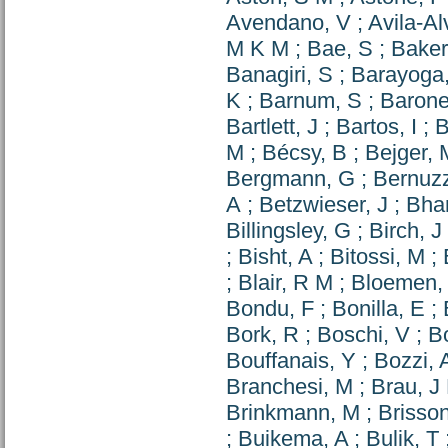
Avendano, V
;
Avila-Al
M K M
;
Bae, S
;
Baker
Banagiri, S
;
Barayoga,
K
;
Barnum, S
;
Barone
Bartlett, J
;
Bartos, I
;
B
M
;
Bécsy, B
;
Bejger, 
Bergmann, G
;
Bernuzz
A
;
Betzwieser, J
;
Bha
Billingsley, G
;
Birch, J
;
Bisht, A
;
Bitossi, M
;
;
Blair, R M
;
Bloemen,
Bondu, F
;
Bonilla, E
;
Bork, R
;
Boschi, V
;
B
Bouffanais, Y
;
Bozzi, 
Branchesi, M
;
Brau, J
Brinkmann, M
;
Brisson
;
Buikema, A
;
Bulik, T