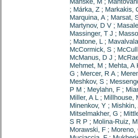
Manske, M
;
Mantovani
;
Márka, Z
;
Markakis, 
Marquina, A
;
Marsat, 
Martynov, D V
;
Masale
Massinger, T J
;
Masso
;
Matone, L
;
Mavalvala
McCormick, S
;
McCull
McManus, D J
;
McRae
Mehmet, M
;
Mehta, A 
G
;
Mercer, R A
;
Meren
Meshkov, S
;
Messenge
P M
;
Meylahn, F
;
Mian
Miller, A L
;
Millhouse,
Minenkov, Y
;
Mishkin,
Mitselmakher, G
;
Mitt
S R P
;
Molina-Ruiz, M
Morawski, F
;
Moreno,
Muciaccia, F
;
Mukherj