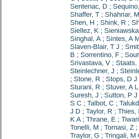
Sentenac, D
;
Sequino
Shaffer, T
;
Shahriar, 
Shen, H
;
Shink, R
;
Sh
Siellez, K
;
Sieniawska
Singhal, A
;
Sintes, A 
Slaven-Blair, T J
;
Smit
B
;
Sorrentino, F
;
Sour
Srivastava, V
;
Staats,
Steinlechner, J
;
Steinl
;
Stone, R
;
Stops, D J
Sturani, R
;
Stuver, A L
Suresh, J
;
Sutton, P J
S C
;
Talbot, C
;
Talukd
J D
;
Taylor, R
;
Thies,
K A
;
Thrane, E
;
Tiwar
Tonelli, M
;
Tornasi, Z
Traylor, G
;
Tringali, M