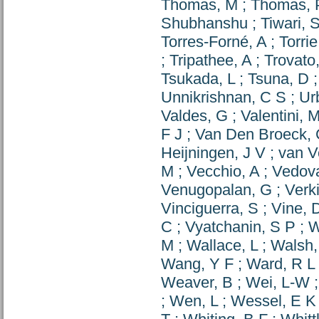
Thomas, M
;
Thomas, 
Shubhanshu
;
Tiwari, S
Torres-Forné, A
;
Torrie
;
Tripathee, A
;
Trovato
Tsukada, L
;
Tsuna, D
Unnikrishnan, C S
;
Ur
Valdes, G
;
Valentini, 
F J
;
Van Den Broeck,
Heijningen, J V
;
van V
M
;
Vecchio, A
;
Vedova
Venugopalan, G
;
Verk
Vinciguerra, S
;
Vine, 
C
;
Vyatchanin, S P
;
W
M
;
Wallace, L
;
Walsh,
Wang, Y F
;
Ward, R L
Weaver, B
;
Wei, L-W
;
Wen, L
;
Wessel, E K