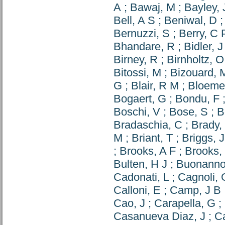
A
;
Bawaj, M
;
Bayley, 
Bell, A S
;
Beniwal, D
Bernuzzi, S
;
Berry, C 
Bhandare, R
;
Bidler, J
Birney, R
;
Birnholtz, O
Bitossi, M
;
Bizouard, 
G
;
Blair, R M
;
Bloeme
Bogaert, G
;
Bondu, F
Boschi, V
;
Bose, S
;
B
Bradaschia, C
;
Brady,
M
;
Briant, T
;
Briggs, 
;
Brooks, A F
;
Brooks,
Bulten, H J
;
Buonanno
Cadonati, L
;
Cagnoli, 
Calloni, E
;
Camp, J B
Cao, J
;
Carapella, G
;
Casanueva Diaz, J
;
Ca