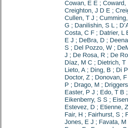
Cowan, E E
;
Coward,
Creighton, J D E
;
Crei
Cullen, T J
;
Cumming,
G
;
Danilishin, S L
;
D’
Costa, C F
;
Datrier, L
E J
;
DeBra, D
;
Deena
S
;
Del Pozzo, W
;
DeM
J
;
De Rosa, R
;
De Ro
Díaz, M C
;
Dietrich, T
Lieto, A
;
Ding, B
;
Di P
Doctor, Z
;
Donovan, F
P
;
Drago, M
;
Driggers
Easter, P J
;
Edo, T B
Eikenberry, S S
;
Eise
Estevez, D
;
Etienne, 
Fair, H
;
Fairhurst, S
;
Jones, E J
;
Favata, M