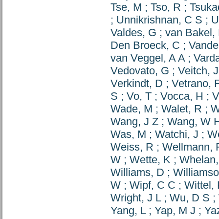
Tse, M
;
Tso, R
;
Tsuka
;
Unnikrishnan, C S
;
U
Valdes, G
;
van Bakel,
Den Broeck, C
;
Vande
van Veggel, A A
;
Vard
Vedovato, G
;
Veitch, J
Verkindt, D
;
Vetrano, 
S
;
Vo, T
;
Vocca, H
;
V
Wade, M
;
Walet, R
;
W
Wang, J Z
;
Wang, W 
Was, M
;
Watchi, J
;
We
Weiss, R
;
Wellmann, 
W
;
Wette, K
;
Whelan,
Williams, D
;
Williamso
W
;
Wipf, C C
;
Wittel,
Wright, J L
;
Wu, D S
;
Yang, L
;
Yap, M J
;
Ya