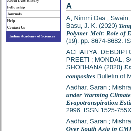
About IASc History
A
Fellowship
Journals
A, Nimmi Das
;
Swain,
Help
Basu, J. K.
(2020)
Temp
Contact Us
Polymer Melt: Role of E
Indian Academy of Sciences
(19). pp. 8674-8682. 
ACHARYA, DEBDIPT
PREETI
;
MONDAL, 
SHOBHANA
(2020)
En
composites
Bulletin of 
Aadhar, Saran
;
Mishra
under Warming Climate: 
Evapotranspiration Est
2996. ISSN 1525-755
Aadhar, Saran
;
Mishra
Over South Asia in CM