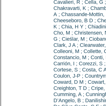
Cavalieri, R
;
Cella, G
Chakravarti, K
;
Chambe
A
;
Chassande-Mottin,
Cheeseboro, B D
;
Che
K
;
Chia, H Y
;
Chiadini
Cho, M
;
Christensen, 
G
;
Cieślar, M
;
Cioban
Clark, J A
;
Clearwater,
Colleoni, M
;
Collette,
Constancio, M
;
Conti, 
Carrión, I
;
Corezzi, S
Cortese, S
;
Costa, C 
Coulon, J-P
;
Countrym
Coward, D M
;
Cowart,
Creighton, T D
;
Cripe,
Cumming, A
;
Cunning
D’Angelo, B
;
Danilishi