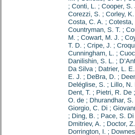
;
Conti, L.
;
Cooper, S. 
Corezzi, S.
;
Corley, K.
Costa, C. A.
;
Cotesta,
Countryman, S. T.
;
Co
M.
;
Cowart, M. J.
;
Coy
T. D.
;
Cripe, J.
;
Croqu
Cunningham, L.
;
Cuoc
Danilishin, S. L.
;
D’Ant
Da Silva
;
Datrier, L. E
E. J.
;
DeBra, D.
;
Deen
Deléglise, S.
;
Lillo, N.
Dent, T.
;
Pietri, R. De
O. de
;
Dhurandhar, S.
Giorgio, C. Di
;
Giovann
;
Ding, B.
;
Pace, S. Di
Dmitriev, A.
;
Doctor, Z.
Dorrington, I.
;
Downes,