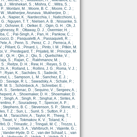
 H.
;
Michel, C.
;
Middleton, H.
;
Mikhailov, E. E.
g, J.
;
Mirshekari, S.
;
Mishra, C.
;
Mitra, S.
;
 P.
;
Montani, M.
;
Moore, B. C.
;
Moore, C. J.
;
 W.
;
Mukherjee, Arunava
;
Mukherjee, D.
;
, A.
;
Napier, K.
;
Nardecchia, I.
;
Naticchioni, L.
 G.
;
Nguyen, T. T.
;
Nielsen, A. B.
;
Nissanke, S.
J.
;
Ochsner, E.
;
Oelker, E.
;
Ogin, G. H.
;
Oh, J.
ghnessy, R.
;
Ottaway, D. J.
;
Overmier, H.
;
ba, C.
;
Pal-Singh, A.
;
Pan, H.
;
Pankow, C.
;
cucci, D.
;
Pasqualetti, A.
;
Passaquieti, R.
;
Pele, A.
;
Penn, S.
;
Perez, C. J.
;
Perreca, A.
;
V.
;
Pillant, G.
;
Pinard, L.
;
Pinto, I. M.
;
Pitkin, M.
i, V.
;
Prestegard, T.
;
Prijatelj, M.
;
Principe, M.
 M.
;
Qi, H.
;
Qin, J.
;
Qiu, S.
;
Quetschke, V.
;
aja, S.
;
Rajan, C.
;
Rakhmanov, M.
;
 S.
;
Reitze, D. H.
;
Rew, H.
;
Reyes, S. D.
;
hi, A.
;
Rolland, L.
;
Rollins, J. G.
;
Roma, V. J.
;
P.
;
Ryan, K.
;
Sachdev, S.
;
Sadecki, T.
;
mut, L.
;
Sampson, L. M.
;
Sanchez, E. J.
;
 O.
;
Savage, R. L.
;
Sawadsky, A.
;
Schale, P.
;
R. M. S.
;
Schönbeck, A.
;
Schreiber, E.
;
A. S.
;
Sentenac, D.
;
Sequino, V.
;
Sergeev, A.
;
heperd, A.
;
Shoemaker, D. H.
;
Shoemaker, D.
.
;
Singh, A.
;
Singh, R.
;
Singhal, A.
;
Sintes, A.
entino, F.
;
Souradeep, T.
;
Spencer, A. P.
;
;
Stephens, B. C.
;
Stevenson, S. P.
;
Stone, R.
;
s, T. Z.
;
Sun, L.
;
Sunil, S.
;
Sutton, P. J.
;
i, M.
;
Taracchini, A.
;
Taylor, R.
;
Theeg, T.
;
;
Tiwari, V.
;
Tokmakov, K. V.
;
Toland, K.
;
ifirò, D.
;
Trinastic, J.
;
Tringali, M. C.
;
Trozzo, L.
. L.
;
Usman, S. A.
;
Vahlbruch, H.
;
Vajente, G.
;
;
Vander-Hyde, D. C.
;
van der Schaaf, L.
;
van