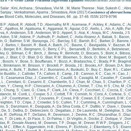
n}$$ n × n -Order Linear Fractional Differential Equations
Mediterranean Journal of Mat
 Salar
;
Kini, Archana
;
Srivastava, Vivi M.
;
M, Marie Therese
;
Nair, Sukesh C.
;
Abr
 Sanjay
;
Venkatraman, Aparna
;
Srivastava, Alok
(2017)
Coexistence of aberrant hemat
mes
Blood Cells, Molecules, and Diseases, 66 . pp. 37-46. ISSN 1079-9796
 B P
;
Abbott, R
;
Abbott, T D
;
Abernathy, M R
;
Acernese, F
;
Ackley, K
;
Adams, C
;
A
 C
;
Agathos, M
;
Agatsuma, K
;
Aggarwal, N
;
Aguiar, O D
;
Aiello, L
;
Ain, A
;
Ajith, P
va, A
;
Anderson, S B
;
Anderson, W G
;
Appert, S
;
Arai, K
;
Araya, M C
;
Areeda, J S
;
Aston, S M
;
Astone, P
;
Aufmuth, P
;
Aulbert, C
;
Avila-Alvarez, A
;
Babak, S
;
Bacon,
in, G
;
Ballmer, S W
;
Barayoga, J C
;
Barclay, S E
;
Barish, B C
;
Barker, D
;
Barone, 
, J
;
Bartos, I
;
Bassiri, R
;
Basti, A
;
Batch, J C
;
Baune, C
;
Bavigadda, V
;
Bazzan, M
S
;
Berger, B K
;
Bergmann, G
;
Berry, C P L
;
Bersanetti, D
;
Bertolini, A
;
Betzwieser, 
ley, G
;
Billman, C R
;
Birch, J
;
Birney, R
;
Birnholtz, O
;
Biscans, S
;
Bisht, A
;
Bitossi
an, J
;
Blair, C D
;
Blair, D G
;
Blair, R M
;
Bloemen, S
;
Bock, O
;
Boer, M
;
Bogaert, G
;
Boschi, V
;
Bose, S
;
Bouffanais, Y
;
Bozzi, A
;
Bradaschia, C
;
Brady, P R
;
Bragins
A
;
Brinkmann, M
;
Brisson, V
;
Brockill, P
;
Broida, J E
;
Brooks, A F
;
Brown, D A
;
Bro
kema, A
;
Bulik, T
;
Bulten, H J
;
Buonanno, A
;
Buskulic, D
;
Buy, C
;
Byer, R L
;
Caber
n Bustillo, J
;
Callister, T A
;
Calloni, E
;
Camp, J B
;
Cannon, K C
;
Cao, H
;
Cao, J
;
 S
;
Casanueva Diaz, J
;
Casentini, C
;
Caudill, S
;
Cavaglià, M
;
Cavalier, F
;
Cavali
, L
;
Cerretani, G
;
Cesarini, E
;
Chamberlin, S J
;
Chan, M
;
Chao, S
;
Charlton, P
;
C
hen, Y
;
Cheng, H-P
;
Chincarini, A
;
Chiummo, A
;
Chmiel, T
;
Cho, H S
;
Cho, M
;
Ch
S
;
Chung, S
;
Ciani, G
;
Clara, F
;
Clark, J A
;
Cleva, F
;
Cocchieri, C
;
Coccia, E
;
Coh
tancio, M
;
Conti, L
;
Cooper, S J
;
Corbitt, T R
;
Cornish, N
;
Corsi, A
;
Cortese, S
;
C
, J-P
;
Countryman, S T
;
Couvares, P
;
Covas, P B
;
Cowan, E E
;
Coward, D M
;
Co
reighton, T D
;
Cripe, J
;
Crowder, S G
;
Cullen, T J
;
Cumming, A
;
Cunningham, L
;
io, S
;
Danzmann, K
;
Dasgupta, A
;
Da Silva Costa, C F
;
Dattilo, V
;
Dave, I
;
Davier
;
De, S
;
DeBra, D
;
Debreczeni, G
;
Degallaix, J
;
De Laurentis, M
;
Deléglise, S
;
De
a, R
;
DeRosa, R T
;
DeSalvo, R
;
Devenson, J
;
Devine, R C
;
Dhurandhar, S
;
Díaz
mo, T
;
Di Lieto, A
;
Di Pace, S
;
Di Palma, I
;
Di Virgilio, A
;
Doctor, Z
;
Dolique, V
;
Don
las, R
;
Dovale Álvarez, M
;
Downes, T P
;
Drago, M
;
Drever, R W P
;
Driggers, J C
s, M C
;
Effler, A
;
Eggenstein, H-B
;
Ehrens, P
;
Eichholz, J
;
Eikenberry, S S
;
Eisens