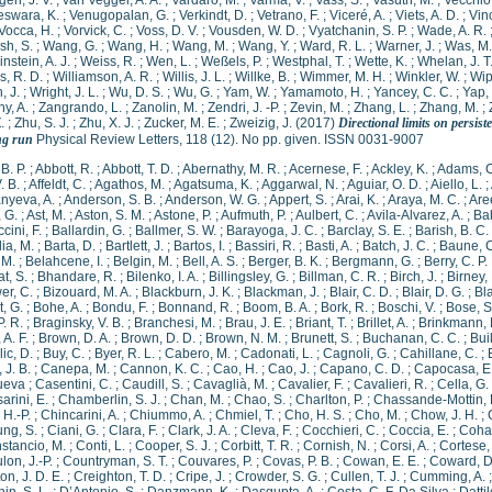
gen, J. V.
;
van Veggel, A. A.
;
Vardaro, M.
;
Varma, V.
;
Vass, S.
;
Vasúth, M.
;
Vecchio,
eswara, K.
;
Venugopalan, G.
;
Verkindt, D.
;
Vetrano, F.
;
Viceré, A.
;
Viets, A. D.
;
Vin
Vocca, H.
;
Vorvick, C.
;
Voss, D. V.
;
Vousden, W. D.
;
Vyatchanin, S. P.
;
Wade, A. R.
sh, S.
;
Wang, G.
;
Wang, H.
;
Wang, M.
;
Wang, Y.
;
Ward, R. L.
;
Warner, J.
;
Was, M.
nstein, A. J.
;
Weiss, R.
;
Wen, L.
;
Weßels, P.
;
Westphal, T.
;
Wette, K.
;
Whelan, J. T
s, R. D.
;
Williamson, A. R.
;
Willis, J. L.
;
Willke, B.
;
Wimmer, M. H.
;
Winkler, W.
;
Wip
, J.
;
Wright, J. L.
;
Wu, D. S.
;
Wu, G.
;
Yam, W.
;
Yamamoto, H.
;
Yancey, C. C.
;
Yap, 
y, A.
;
Zangrando, L.
;
Zanolin, M.
;
Zendri, J. -P.
;
Zevin, M.
;
Zhang, L.
;
Zhang, M.
;
.
;
Zhu, S. J.
;
Zhu, X. J.
;
Zucker, M. E.
;
Zweizig, J.
(2017)
Directional limits on persis
ng run
Physical Review Letters, 118 (12). No pp. given. ISSN 0031-9007
B. P.
;
Abbott, R.
;
Abbott, T. D.
;
Abernathy, M. R.
;
Acernese, F.
;
Ackley, K.
;
Adams, C
. B.
;
Affeldt, C.
;
Agathos, M.
;
Agatsuma, K.
;
Aggarwal, N.
;
Aguiar, O. D.
;
Aiello, L.
;
nyeva, A.
;
Anderson, S. B.
;
Anderson, W. G.
;
Appert, S.
;
Arai, K.
;
Araya, M. C.
;
Are
 G.
;
Ast, M.
;
Aston, S. M.
;
Astone, P.
;
Aufmuth, P.
;
Aulbert, C.
;
Avila-Alvarez, A.
;
Ba
cini, F.
;
Ballardin, G.
;
Ballmer, S. W.
;
Barayoga, J. C.
;
Barclay, S. E.
;
Barish, B. C.
ia, M.
;
Barta, D.
;
Bartlett, J.
;
Bartos, I.
;
Bassiri, R.
;
Basti, A.
;
Batch, J. C.
;
Baune, C
 M.
;
Belahcene, I.
;
Belgin, M.
;
Bell, A. S.
;
Berger, B. K.
;
Bergmann, G.
;
Berry, C. P. 
t, S.
;
Bhandare, R.
;
Bilenko, I. A.
;
Billingsley, G.
;
Billman, C. R.
;
Birch, J.
;
Birney,
er, C.
;
Bizouard, M. A.
;
Blackburn, J. K.
;
Blackman, J.
;
Blair, C. D.
;
Blair, D. G.
;
Bla
, G.
;
Bohe, A.
;
Bondu, F.
;
Bonnand, R.
;
Boom, B. A.
;
Bork, R.
;
Boschi, V.
;
Bose, S
P. R.
;
Braginsky, V. B.
;
Branchesi, M.
;
Brau, J. E.
;
Briant, T.
;
Brillet, A.
;
Brinkmann, 
 A. F.
;
Brown, D. A.
;
Brown, D. D.
;
Brown, N. M.
;
Brunett, S.
;
Buchanan, C. C.
;
Bui
ic, D.
;
Buy, C.
;
Byer, R. L.
;
Cabero, M.
;
Cadonati, L.
;
Cagnoli, G.
;
Cahillane, C.
;
J. B.
;
Canepa, M.
;
Cannon, K. C.
;
Cao, H.
;
Cao, J.
;
Capano, C. D.
;
Capocasa, E
ueva
;
Casentini, C.
;
Caudill, S.
;
Cavaglià, M.
;
Cavalier, F.
;
Cavalieri, R.
;
Cella, G.
arini, E.
;
Chamberlin, S. J.
;
Chan, M.
;
Chao, S.
;
Charlton, P.
;
Chassande-Mottin, 
H.-P.
;
Chincarini, A.
;
Chiummo, A.
;
Chmiel, T.
;
Cho, H. S.
;
Cho, M.
;
Chow, J. H.
;
ng, S.
;
Ciani, G.
;
Clara, F.
;
Clark, J. A.
;
Cleva, F.
;
Cocchieri, C.
;
Coccia, E.
;
Cohad
stancio, M.
;
Conti, L.
;
Cooper, S. J.
;
Corbitt, T. R.
;
Cornish, N.
;
Corsi, A.
;
Cortese,
lon, J.-P.
;
Countryman, S. T.
;
Couvares, P.
;
Covas, P. B.
;
Cowan, E. E.
;
Coward, D
on, J. D. E.
;
Creighton, T. D.
;
Cripe, J.
;
Crowder, S. G.
;
Cullen, T. J.
;
Cumming, A.