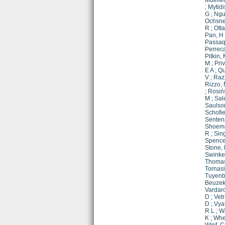
Mueller
;
Mytidi
G
;
Ngu
Ochsne
R
;
Ott
Pan, H
Passaqu
Perreca
Pitkin,
M
;
Priv
E A
;
Qu
V
;
Raz
Rizzo,
;
Rosiń
M
;
Sal
Saulso
Schofie
Senten
Shoema
R
;
Sing
Spencer
Stone,
Swinkel
Thomas
Tornasi
Tuyenb
Beuze
Vardar
D
;
Vetr
D
;
Vya
R L
;
Wa
K
;
Whe