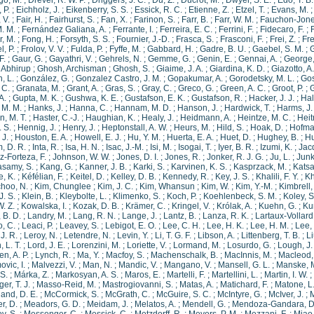
go, M.
;
Drever, R. W. P.
;
Driggers, J. C.
;
Du, Z.
;
Ducrot, M.
;
Dwyer, S. E.
;
Edo, T. B.
 P.
;
Eichholz, J.
;
Eikenberry, S. S.
;
Essick, R. C.
;
Etienne, Z.
;
Etzel, T.
;
Evans, M.
 V.
;
Fair, H.
;
Fairhurst, S.
;
Fan, X.
;
Farinon, S.
;
Farr, B.
;
Farr, W. M.
;
Fauchon-Jones
M. M.
;
Fernández Galiana, A.
;
Ferrante, I.
;
Ferreira, E. C.
;
Ferrini, F.
;
Fidecaro, F.
;
F
r, M.
;
Fong, H.
;
Forsyth, S. S.
;
Fournier, J.-D.
;
Frasca, S.
;
Frasconi, F.
;
Frei, Z.
;
Fre
l, P.
;
Frolov, V. V.
;
Fulda, P.
;
Fyffe, M.
;
Gabbard, H.
;
Gadre, B. U.
;
Gaebel, S. M.
;
G
F.
;
Gaur, G.
;
Gayathri, V.
;
Gehrels, N.
;
Gemme, G.
;
Genin, E.
;
Gennai, A.
;
George,
 Abhirup
;
Ghosh, Archisman
;
Ghosh, S.
;
Giaime, J. A.
;
Giardina, K. D.
;
Giazotto, A.
, L.
;
González, G.
;
Gonzalez Castro, J. M.
;
Gopakumar, A.
;
Gorodetsky, M. L.
;
Gos
 C.
;
Granata, M.
;
Grant, A.
;
Gras, S.
;
Gray, C.
;
Greco, G.
;
Green, A. C.
;
Groot, P.
;
G
A.
;
Gupta, M. K.
;
Gushwa, K. E.
;
Gustafson, E. K.
;
Gustafson, R.
;
Hacker, J. J.
;
Hal
 M. M.
;
Hanks, J.
;
Hanna, C.
;
Hannam, M. D.
;
Hanson, J.
;
Hardwick, T.
;
Harms, J.
, M. T.
;
Haster, C.-J.
;
Haughian, K.
;
Healy, J.
;
Heidmann, A.
;
Heintze, M. C.
;
Heit
. S.
;
Hennig, J.
;
Henry, J.
;
Heptonstall, A. W.
;
Heurs, M.
;
Hild, S.
;
Hoak, D.
;
Hofma
 J.
;
Houston, E. A.
;
Howell, E. J.
;
Hu, Y. M.
;
Huerta, E. A.
;
Huet, D.
;
Hughey, B.
;
Hu
, D. R.
;
Inta, R.
;
Isa, H. N.
;
Isac, J.-M.
;
Isi, M.
;
Isogai, T.
;
Iyer, B. R.
;
Izumi, K.
;
Jac
-Forteza, F.
;
Johnson, W. W.
;
Jones, D. I.
;
Jones, R.
;
Jonker, R. J. G.
;
Ju, L.
;
Junk
samy, S.
;
Kang, G.
;
Kanner, J. B.
;
Karki, S.
;
Karvinen, K. S.
;
Kasprzack, M.
;
Katsa
, K.
;
Kéfélian, F.
;
Keitel, D.
;
Kelley, D. B.
;
Kennedy, R.
;
Key, J. S.
;
Khalili, F. Y.
;
Kh
hoo, N.
;
Kim, Chunglee
;
Kim, J. C.
;
Kim, Whansun
;
Kim, W.
;
Kim, Y.-M.
;
Kimbrell, 
J. S.
;
Klein, B.
;
Kleybolte, L.
;
Klimenko, S.
;
Koch, P.
;
Koehlenbeck, S. M.
;
Koley, S
W. Z.
;
Kowalska, I.
;
Kozak, D. B.
;
Krämer, C.
;
Kringel, V.
;
Królak, A.
;
Kuehn, G.
;
Ku
 B. D.
;
Landry, M.
;
Lang, R. N.
;
Lange, J.
;
Lantz, B.
;
Lanza, R. K.
;
Lartaux-Vollard,
, C.
;
Leaci, P.
;
Leavey, S.
;
Lebigot, E. O.
;
Lee, C. H.
;
Lee, H. K.
;
Lee, H. M.
;
Lee,
J. R.
;
Leroy, N.
;
Letendre, N.
;
Levin, Y.
;
Li, T. G. F.
;
Libson, A.
;
Littenberg, T. B.
;
Li
 L. T.
;
Lord, J. E.
;
Lorenzini, M.
;
Loriette, V.
;
Lormand, M.
;
Losurdo, G.
;
Lough, J.
n, A. P.
;
Lynch, R.
;
Ma, Y.
;
Macfoy, S.
;
Machenschalk, B.
;
MacInnis, M.
;
Macleod,
vic, I.
;
Malvezzi, V.
;
Man, N.
;
Mandic, V.
;
Mangano, V.
;
Mansell, G. L.
;
Manske, 
S.
;
Márka, Z.
;
Markosyan, A. S.
;
Maros, E.
;
Martelli, F.
;
Martellini, L.
;
Martin, I. W.
;
er, T. J.
;
Masso-Reid, M.
;
Mastrogiovanni, S.
;
Matas, A.
;
Matichard, F.
;
Matone, L
and, D. E.
;
McCormick, S.
;
McGrath, C.
;
McGuire, S. C.
;
McIntyre, G.
;
McIver, J.
;
M
r, D.
;
Meadors, G. D.
;
Meidam, J.
;
Melatos, A.
;
Mendell, G.
;
Mendoza-Gandara, D