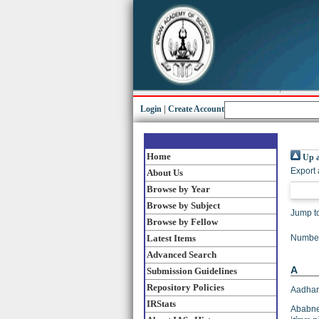
Login
|
Create Account
Home
Up a
Export 
About Us
Browse by Year
Browse by Subject
Jump t
Browse by Fellow
Latest Items
Number
Advanced Search
A
Submission Guidelines
Repository Policies
Aadhar
IRStats
Ababne