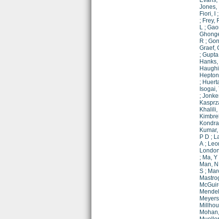
Evans,
Jones, 
Fiori, I
;
Frey, 
L
;
Gaon
Ghonge
R
;
Gon
Graef, 
;
Gupta
Hanks,
Haughi
Heptons
;
Huerta
Isogai,
;
Jonker
Kasprz
Khalili,
Kimbrel
Kondra
Kumar,
P D
;
L
A
;
Leo
London
;
Ma, Y
Man, N
S
;
Mar
Mastro
McGuir
Mendel
Meyers
Millho
Mohan