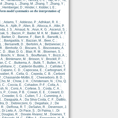
, W
;
Yamamoto, H
;
Yancey, C C
;
Yap, M J
;
Yu,
 M
;
Zhang, L
;
Zhang, M
;
Zhang, T
;
Zhang, Y
;
;
Hemberger, D
;
Hinder, I
;
Kidder, L E
;
form model systematics on the interpretation of
.
;
Adams, T.
;
Addesso, P.
;
Adhikari, R. X.
;
Ain, A.
;
Ajith, P.
;
Allen, B.
;
Allocca, A.
;
Altin, P.
eda, J. S.
;
Arnaud, N.
;
Arun, K. G.
;
Ascenzi, S.
;
bak, S.
;
Bacon, P.
;
Bader, M. K. M.
;
Baker, P. T.
;
Barker, D.
;
Barone, F.
;
Barr, B.
;
Barsotti, L.
;
.
;
Bavigadda, V.
;
Bazzan, M.
;
Beer, C.
;
L.
;
Bersanetti, D.
;
Bertolini, A.
;
Betzwieser, J.
;
 R.
;
Birnholtz, O.
;
Biscans, S.
;
Biscoveanu, A.
C. D.
;
Blair, D. G.
;
Blair, R. M.
;
Bloemen, S.
;
;
Boschi, V.
;
Bose, S.
;
Bouffanais, Y.
;
Bozzi, A.
;
, A.
;
Brinkmann, M.
;
Brisson, V.
;
Brockill, P.
;
n, C. C.
;
Buikema, A.
;
Bulik, T.
;
Bulten, H. J.
;
ahillane, C.
;
Calderón Bustillo, J.
;
Callister, T.
;
Capano, C. D.
;
Capocasa, E.
;
Carbognani, F.
valieri, R.
;
Cella, G.
;
Cepeda, C. B.
;
Cerboni
.
;
Chassande-Mottin, E.
;
Cheeseboro, B. D.
;
Cho, M.
;
Chow, J. H.
;
Christensen, N.
;
Chu, Q.
, C.
;
Coccia, E.
;
Cohadon, P.-F.
;
Colla, A.
;
sh, N.
;
Corsi, A.
;
Cortese, S.
;
Costa, C. A.
;
, P.
;
Covas, P. B.
;
Cowan, E. E.
;
Coward, D.
;
Crowder, S. G.
;
Cullen, T. J.
;
Cumming, A.
;
K.
;
Dasgupta, A.
;
Da Silva Costa, C. F.
;
Dattilo,
ra, D.
;
Debreczeni, G.
;
Degallaix, J.
;
De
 R.
;
DeRosa, R. T.
;
DeSalvo, R.
;
Devenson, J.
;
Di Lieto, A.
;
Di Pace, S.
;
Di Palma, I.
;
Di
;
Douglas, R.
;
Dovale Álvarez, M.
;
Downes, T.