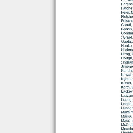
P.
;
Dra
Ehrens,
Fafone,
Fejer, 
Fletche
Fritsche
Garufi, 
Ghosh,
Gondan
;
Graef,
Gupta, 
Hanke,
Hartman
Heng, I
Hough,
;
Ingram
Jiménez
Kandha
Kawabe
Kijbunc
Kissel, 
Korth, 
Lackey,
Lazzaro
Leong, 
London,
Lundgre
Maksimo
Márka, 
Massing
McClell
Meache