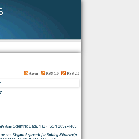
Atom
RSS 1.0
RSS 2.0
g
Z
uth Asia
Scientific Data, 4 (1). ISSN 2052-4463
ew and Elegant Approach for Solving $$\varvec{n