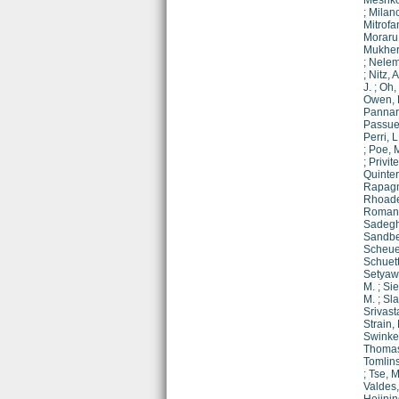
Meshko
;
Milano
Mitrofan
Moraru,
Mukher
;
Nelem
;
Nitz, A
J.
;
Oh, 
Owen, B
Pannara
Passuel
Perri, L
;
Poe, 
;
Privite
Quinter
Rapagn
Rhoade
Romano
Sadegh
Sandbe
Scheuer
Schuett
Setyawa
M.
;
Sie
M.
;
Sla
Srivast
Strain, 
Swinkel
Thomas
Tomlins
;
Tse, M
Valdes,