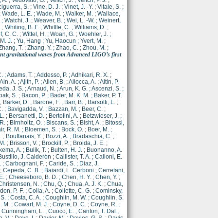
 A.
;
Vedovato, G.
;
Veitch, J.
;
Veitch, P. J.
;
ciguerra, S.
;
Vine, D. J.
;
Vinet, J. -Y.
;
Vitale, S.
;
;
Wade, L. E.
;
Wade, M.
;
Walker, M.
;
Wallace,
;
Watchi, J.
;
Weaver, B.
;
Wei, L. -W.
;
Weinert,
.
;
Whiting, B. F.
;
Whittle, C.
;
Williams, D.
;
f, C. C.
;
Wittel, H.
;
Woan, G.
;
Woehler, J.
;
M. J.
;
Yu, Hang
;
Yu, Haocun
;
Yvert, M.
;
Zhang, T.
;
Zhang, Y.
;
Zhao, C.
;
Zhou, M.
;
tent gravitational waves from Advanced LIGO’s first
.
;
Adams, T.
;
Addesso, P.
;
Adhikari, R. X.
;
Ain, A.
;
Ajith, P.
;
Allen, B.
;
Allocca, A.
;
Altin, P.
eda, J. S.
;
Arnaud, N.
;
Arun, K. G.
;
Ascenzi, S.
;
bak, S.
;
Bacon, P.
;
Bader, M. K. M.
;
Baker, P. T.
;
Barker, D.
;
Barone, F.
;
Barr, B.
;
Barsotti, L.
;
.
;
Bavigadda, V.
;
Bazzan, M.
;
Beer, C.
;
L.
;
Bersanetti, D.
;
Bertolini, A.
;
Betzwieser, J.
;
 R.
;
Birnholtz, O.
;
Biscans, S.
;
Bisht, A.
;
Bitossi,
ir, R. M.
;
Bloemen, S.
;
Bock, O.
;
Boer, M.
;
.
;
Bouffanais, Y.
;
Bozzi, A.
;
Bradaschia, C.
;
M.
;
Brisson, V.
;
Brockill, P.
;
Broida, J. E.
;
kema, A.
;
Bulik, T.
;
Bulten, H. J.
;
Buonanno, A.
Bustillo, J. Calderón
;
Callister, T. A.
;
Calloni, E.
.
;
Carbognani, F.
;
Caride, S.
;
Diaz, J.
;
Cepeda, C. B.
;
Baiardi, L. Cerboni
;
Cerretani,
E.
;
Cheeseboro, B. D.
;
Chen, H. Y.
;
Chen, Y.
;
Christensen, N.
;
Chu, Q.
;
Chua, A. J. K.
;
Chua,
on, P.-F.
;
Colla, A.
;
Collette, C. G.
;
Cominsky,
 S.
;
Costa, C. A.
;
Coughlin, M. W.
;
Coughlin, S.
. M.
;
Cowart, M. J.
;
Coyne, D. C.
;
Coyne, R.
;
;
Cunningham, L.
;
Cuoco, E.
;
Canton, T. Dal
;