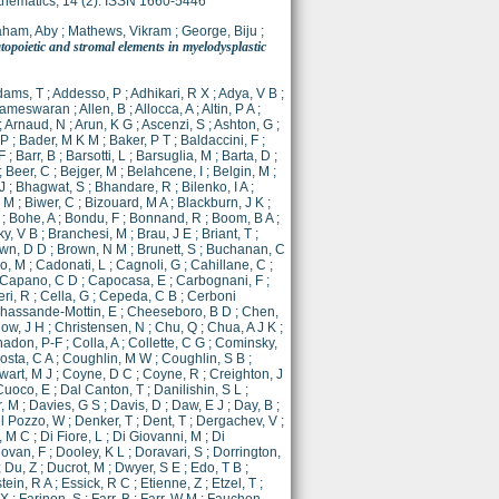
hematics, 14 (2). ISSN 1660-5446
aham, Aby
;
Mathews, Vikram
;
George, Biju
;
opoietic and stromal elements in myelodysplastic
dams, T
;
Addesso, P
;
Adhikari, R X
;
Adya, V B
;
arameswaran
;
Allen, B
;
Allocca, A
;
Altin, P A
;
;
Arnaud, N
;
Arun, K G
;
Ascenzi, S
;
Ashton, G
;
 P
;
Bader, M K M
;
Baker, P T
;
Baldaccini, F
;
F
;
Barr, B
;
Barsotti, L
;
Barsuglia, M
;
Barta, D
;
;
Beer, C
;
Bejger, M
;
Belahcene, I
;
Belgin, M
;
J
;
Bhagwat, S
;
Bhandare, R
;
Bilenko, I A
;
, M
;
Biwer, C
;
Bizouard, M A
;
Blackburn, J K
;
;
Bohe, A
;
Bondu, F
;
Bonnand, R
;
Boom, B A
;
ky, V B
;
Branchesi, M
;
Brau, J E
;
Briant, T
;
wn, D D
;
Brown, N M
;
Brunett, S
;
Buchanan, C
o, M
;
Cadonati, L
;
Cagnoli, G
;
Cahillane, C
;
Capano, C D
;
Capocasa, E
;
Carbognani, F
;
eri, R
;
Cella, G
;
Cepeda, C B
;
Cerboni
hassande-Mottin, E
;
Cheeseboro, B D
;
Chen,
ow, J H
;
Christensen, N
;
Chu, Q
;
Chua, A J K
;
adon, P-F
;
Colla, A
;
Collette, C G
;
Cominsky,
osta, C A
;
Coughlin, M W
;
Coughlin, S B
;
wart, M J
;
Coyne, D C
;
Coyne, R
;
Creighton, J
Cuoco, E
;
Dal Canton, T
;
Danilishin, S L
;
, M
;
Davies, G S
;
Davis, D
;
Daw, E J
;
Day, B
;
l Pozzo, W
;
Denker, T
;
Dent, T
;
Dergachev, V
;
, M C
;
Di Fiore, L
;
Di Giovanni, M
;
Di
ovan, F
;
Dooley, K L
;
Doravari, S
;
Dorrington,
;
Du, Z
;
Ducrot, M
;
Dwyer, S E
;
Edo, T B
;
tein, R A
;
Essick, R C
;
Etienne, Z
;
Etzel, T
;