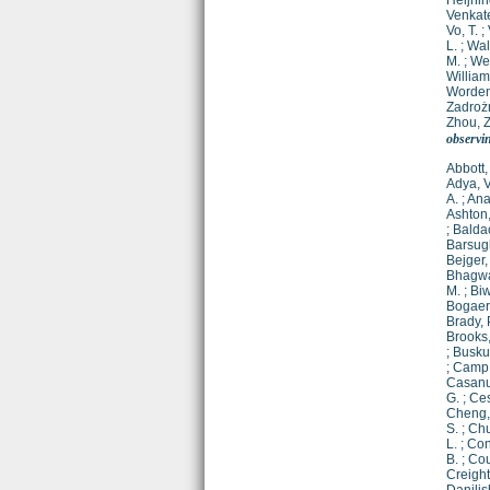
Heijnin
Venkat
Vo, T.
;
L.
;
Wal
M.
;
Wei
William
Worden
Zadrożn
Zhou, Z
observi
Abbott, 
Adya, V
A.
;
Ana
Ashton,
;
Baldac
Barsugl
Bejger,
Bhagwa
M.
;
Biw
Bogaert
Brady, 
Brooks,
;
Buskul
;
Camp, 
Casan
G.
;
Ces
Cheng, 
S.
;
Chu
L.
;
Con
B.
;
Cou
Creight