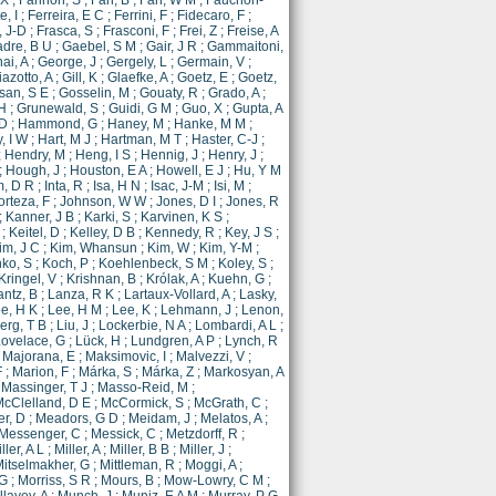
 X
;
Farinon, S
;
Farr, B
;
Farr, W M
;
Fauchon-
e, I
;
Ferreira, E C
;
Ferrini, F
;
Fidecaro, F
;
, J-D
;
Frasca, S
;
Frasconi, F
;
Frei, Z
;
Freise, A
dre, B U
;
Gaebel, S M
;
Gair, J R
;
Gammaitoni,
ai, A
;
George, J
;
Gergely, L
;
Germain, V
;
iazotto, A
;
Gill, K
;
Glaefke, A
;
Goetz, E
;
Goetz,
san, S E
;
Gosselin, M
;
Gouaty, R
;
Grado, A
;
 H
;
Grunewald, S
;
Guidi, G M
;
Guo, X
;
Gupta, A
 D
;
Hammond, G
;
Haney, M
;
Hanke, M M
;
, I W
;
Hart, M J
;
Hartman, M T
;
Haster, C-J
;
;
Hendry, M
;
Heng, I S
;
Hennig, J
;
Henry, J
;
;
Hough, J
;
Houston, E A
;
Howell, E J
;
Hu, Y M
m, D R
;
Inta, R
;
Isa, H N
;
Isac, J-M
;
Isi, M
;
rteza, F
;
Johnson, W W
;
Jones, D I
;
Jones, R
;
Kanner, J B
;
Karki, S
;
Karvinen, K S
;
;
Keitel, D
;
Kelley, D B
;
Kennedy, R
;
Key, J S
;
im, J C
;
Kim, Whansun
;
Kim, W
;
Kim, Y-M
;
ko, S
;
Koch, P
;
Koehlenbeck, S M
;
Koley, S
;
Kringel, V
;
Krishnan, B
;
Królak, A
;
Kuehn, G
;
antz, B
;
Lanza, R K
;
Lartaux-Vollard, A
;
Lasky,
e, H K
;
Lee, H M
;
Lee, K
;
Lehmann, J
;
Lenon,
erg, T B
;
Liu, J
;
Lockerbie, N A
;
Lombardi, A L
;
ovelace, G
;
Lück, H
;
Lundgren, A P
;
Lynch, R
;
Majorana, E
;
Maksimovic, I
;
Malvezzi, V
;
F
;
Marion, F
;
Márka, S
;
Márka, Z
;
Markosyan, A
;
Massinger, T J
;
Masso-Reid, M
;
cClelland, D E
;
McCormick, S
;
McGrath, C
;
r, D
;
Meadors, G D
;
Meidam, J
;
Melatos, A
;
Messenger, C
;
Messick, C
;
Metzdorff, R
;
ller, A L
;
Miller, A
;
Miller, B B
;
Miller, J
;
itselmakher, G
;
Mittleman, R
;
Moggi, A
;
 G
;
Morriss, S R
;
Mours, B
;
Mow-Lowry, C M
;