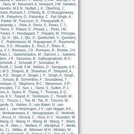
lavey, A
;
Munch, J
;
Muniz, E A M
;
Murray, P G
M
;
Nery, M
;
Neunzert, A
;
Newport, J M
;
Newton,
mandin, M E N
;
Nuttall, L K
;
Oberling, J
;
Oram, Richard J
;
O’Reilly, B
;
O’Shaughnessy,
J R
;
Palashov, O
;
Palomba, C
;
Pal-Singh, A
;
;
Parker, W
;
Pascucci, D
;
Pasqualetti, A
;
ekowsky, L
;
Pele, A
;
Penn, S
;
Perez, C J
;
Pierro, V
;
Pillant, G
;
Pinard, L
;
Pinto, I M
;
Predoi, V
;
Prestegard, T
;
Prijatelj, M
;
Principe,
;
Qi, H
;
Qin, J
;
Qiu, S
;
Quetschke, V
;
Quintero,
, C
;
Rakhmanov, M
;
Rapagnani, P
;
Raymond,
es, S D
;
Rhoades, E
;
Ricci, F
;
Riles, K
;
, V J
;
Romano, J D
;
Romano, R
;
Romie, J H
ian, L
;
Sakellariadou, M
;
Salconi, L
;
Saleem,
ers, J R
;
Sassolas, B
;
Sathyaprakash, B S
;
Schmidt, J
;
Schmidt, P
;
Schnabel, R
;
Scott, J
;
Scott, S M
;
Sellers, D
;
Sengupta, A S
;
r, M S
;
Shapiro, B
;
Shawhan, P
;
Sheperd, A
;
a, A D
;
Singer, A
;
Singer, L P
;
Singh, A
;
Singh,
;
Sorazu, B
;
Sorrentino, F
;
Souradeep, T
;
inmeyer, D
;
Stephens, B C
;
Stevenson, S P
;
scales, T Z
;
Sun, L
;
Sunil, S
;
Sutton, P J
;
ini, A
;
Taylor, R
;
Theeg, T
;
Thomas, E G
;
ov, K V
;
Toland, K
;
Tomlinson, C
;
Tonelli, M
;
M C
;
Trozzo, L
;
Tse, M
;
Tso, R
;
Turconi, M
;
jente, G
;
Valdes, G
;
van Bakel, N
;
van
aaf, L
;
van Heijningen, J V
;
van Veggel, A A
;
;
Venkateswara, K
;
Venugopalan, G
;
Verkindt,
;
Vocca, H
;
Vorvick, C
;
Voss, D V
;
Vousden, W
Wang, G
;
Wang, H
;
Wang, M
;
Wang, Y
;
Ward,
ss, R
;
Wen, L
;
Weßels, P
;
Westphal, T
;
Wette,
lis, J L
;
Willke, B
;
Wimmer, M H
;
Winkler, W
;