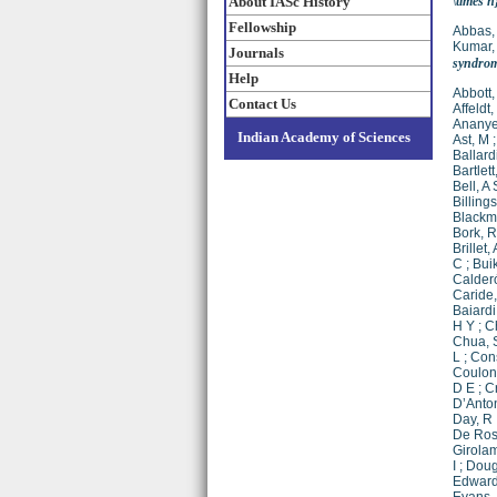
About IASc History
\times 
Fellowship
Abbas,
Kumar,
Journals
syndro
Help
Abbott,
Contact Us
Affeldt,
Ananye
Indian Academy of Sciences
Ast, M
Ballard
Bartlett
Bell, A 
Billings
Blackm
Bork, R
Brillet, 
C
;
Bui
Calderó
Caride,
Baiardi
H Y
;
C
Chua, 
L
;
Cons
Coulon
D E
;
C
D’Anton
Day, R
De Ros
Girola
I
;
Doug
Edward