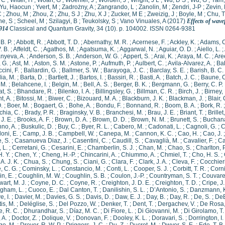
 C
;
Wittel, H
;
Woan, G
;
Woehler, J
;
Worden, J
;
Wright, J L
;
Wu, D S
;
Wu, G
;
Yam
Yu, Haocun
;
Yvert, M
;
Zadrożny, A
;
Zangrando, L
;
Zanolin, M
;
Zendri, J-P
;
Zevin,
C
;
Zhou, M
;
Zhou, Z
;
Zhu, S J
;
Zhu, X J
;
Zucker, M E
;
Zweizig, J
;
Boyle, M
;
Chu, T
ne, S
;
Scheel, M
;
Szilagyi, B
;
Teukolsky, S
;
Vano Vinuales, A
(2017)
Effects of wave
914
Classical and Quantum Gravity, 34 (10). p. 104002. ISSN 0264-9381
B. P.
;
Abbott, R.
;
Abbott, T. D.
;
Abernathy, M. R.
;
Acernese, F.
;
Ackley, K.
;
Adams, C
. B.
;
Affeldt, C.
;
Agathos, M.
;
Agatsuma, K.
;
Aggarwal, N.
;
Aguiar, O. D.
;
Aiello, L.
;
nyeva, A.
;
Anderson, S. B.
;
Anderson, W. G.
;
Appert, S.
;
Arai, K.
;
Araya, M. C.
;
Are
 G.
;
Ast, M.
;
Aston, S. M.
;
Astone, P.
;
Aufmuth, P.
;
Aulbert, C.
;
Avila-Alvarez, A.
;
Ba
cini, F.
;
Ballardin, G.
;
Ballmer, S. W.
;
Barayoga, J. C.
;
Barclay, S. E.
;
Barish, B. C.
ia, M.
;
Barta, D.
;
Bartlett, J.
;
Bartos, I.
;
Bassiri, R.
;
Basti, A.
;
Batch, J. C.
;
Baune, C
 M.
;
Belahcene, I.
;
Belgin, M.
;
Bell, A. S.
;
Berger, B. K.
;
Bergmann, G.
;
Berry, C. P. 
t, S.
;
Bhandare, R.
;
Bilenko, I. A.
;
Billingsley, G.
;
Billman, C. R.
;
Birch, J.
;
Birney,
t, A.
;
Bitossi, M.
;
Biwer, C.
;
Bizouard, M. A.
;
Blackburn, J. K.
;
Blackman, J.
;
Blair, 
.
;
Boer, M.
;
Bogaert, G.
;
Bohe, A.
;
Bondu, F.
;
Bonnand, R.
;
Boom, B. A.
;
Bork, R.
hia, C.
;
Brady, P. R.
;
Braginsky, V. B.
;
Branchesi, M.
;
Brau, J. E.
;
Briant, T.
;
Brillet
J. E.
;
Brooks, A. F.
;
Brown, D. A.
;
Brown, D. D.
;
Brown, N. M.
;
Brunett, S.
;
Buchana
no, A.
;
Buskulic, D.
;
Buy, C.
;
Byer, R. L.
;
Cabero, M.
;
Cadonati, L.
;
Cagnoli, G.
;
C
loni, E.
;
Camp, J. B.
;
Campbell, W.
;
Canepa, M.
;
Cannon, K. C.
;
Cao, H.
;
Cao, J.
, S.
;
Casanueva Diaz, J.
;
Casentini, C.
;
Caudill, S.
;
Cavaglià, M.
;
Cavalier, F.
;
Ca
 L.
;
Cerretani, G.
;
Cesarini, E.
;
Chamberlin, S. J.
;
Chan, M.
;
Chao, S.
;
Charlton, P
. Y.
;
Chen, Y.
;
Cheng, H.-P.
;
Chincarini, A.
;
Chiummo, A.
;
Chmiel, T.
;
Cho, H. S.
;
A. J. K.
;
Chua, S.
;
Chung, S.
;
Ciani, G.
;
Clara, F.
;
Clark, J. A.
;
Cleva, F.
;
Cocchieri
, C. G.
;
Cominsky, L.
;
Constancio, M.
;
Conti, L.
;
Cooper, S. J.
;
Corbitt, T. R.
;
Corni
n, E.
;
Coughlin, M. W.
;
Coughlin, S. B.
;
Coulon, J.-P.
;
Countryman, S. T.
;
Couvares
art, M. J.
;
Coyne, D. C.
;
Coyne, R.
;
Creighton, J. D. E.
;
Creighton, T. D.
;
Cripe, J.
gham, L.
;
Cuoco, E.
;
Dal Canton, T.
;
Danilishin, S. L.
;
D’Antonio, S.
;
Danzmann, 
, I.
;
Davier, M.
;
Davies, G. S.
;
Davis, D.
;
Daw, E. J.
;
Day, B.
;
Day, R.
;
De, S.
;
DeB
is, M.
;
Deléglise, S.
;
Del Pozzo, W.
;
Denker, T.
;
Dent, T.
;
Dergachev, V.
;
De Rosa,
, R. C.
;
Dhurandhar, S.
;
Díaz, M. C.
;
Di Fiore, L.
;
Di Giovanni, M.
;
Di Girolamo, T.
, A.
;
Doctor, Z.
;
Dolique, V.
;
Donovan, F.
;
Dooley, K. L.
;
Doravari, S.
;
Dorrington, I.