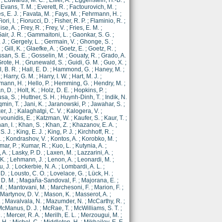
;
Edwards, M. C.
;
Effler, A.
;
Eggenstein, H.-B.
;
;
Evans, T. M.
;
Everett, R.
;
Factourovich, M.
;
, E. J.
;
Favata, M.
;
Fays, M.
;
Fehrmann, H.
;
iori, I.
;
Fiorucci, D.
;
Fisher, R. P.
;
Flaminio, R.
;
ise, A.
;
Frey, R.
;
Frey, V.
;
Fries, E. M.
;
air, J. R.
;
Gammaitoni, L.
;
Gaonkar, S. G.
;
 J.
;
Gergely, L.
;
Germain, V.
;
Ghonge, S.
;
;
Gill, K.
;
Glaefke, A.
;
Goetz, E.
;
Goetz, R.
;
san, S. E.
;
Gosselin, M.
;
Gouaty, R.
;
Grado, A.
rote, H.
;
Grunewald, S.
;
Guidi, G. M.
;
Guo, X.
;
l, B. R.
;
Hall, E. D.
;
Hammond, G.
;
Haney, M.
;
;
Harry, G. M.
;
Harry, I. W.
;
Hart, M. J.
;
mann, H.
;
Hello, P.
;
Hemming, G.
;
Hendry, M.
;
n, D.
;
Holt, K.
;
Holz, D. E.
;
Hopkins, P.
;
sa, S.
;
Huttner, S. H.
;
Huynh-Dinh, T.
;
Indik, N.
qmin, T.
;
Jani, K.
;
Jaranowski, P.
;
Jawahar, S.
;
er, J.
;
Kalaghatgi, C. V.
;
Kalogera, V.
;
vounidis, E.
;
Katzman, W.
;
Kaufer, S.
;
Kaur, T.
;
an, I.
;
Khan, S.
;
Khan, Z.
;
Khazanov, E. A.
;
S. J.
;
King, E. J.
;
King, P. J.
;
Kirchhoff, R.
;
.
;
Kondrashov, V.
;
Kontos, A.
;
Korobko, M.
;
mar, P.
;
Kumar, R.
;
Kuo, L.
;
Kutynia, A.
;
 A.
;
Lasky, P. D.
;
Laxen, M.
;
Lazzarini, A.
;
 K.
;
Lehmann, J.
;
Lenon, A.
;
Leonardi, M.
;
u, J.
;
Lockerbie, N. A.
;
Lombardi, A. L.
;
 D.
;
Lousto, C. O.
;
Lovelace, G.
;
Lück, H.
;
 D. M.
;
Magaña-Sandoval, F.
;
Majorana, E.
;
M.
;
Mantovani, M.
;
Marchesoni, F.
;
Marion, F.
;
Martynov, D. V.
;
Mason, K.
;
Masserot, A.
;
.
;
Mavalvala, N.
;
Mazumder, N.
;
McCarthy, R.
;
cManus, D. J.
;
McRae, T.
;
McWilliams, S. T.
;
.
;
Mercer, R. A.
;
Merilh, E. L.
;
Merzougui, M.
;