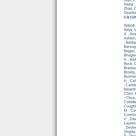
Wipf, C
Hang
;
Zhao, 
Ossoki
GW150
Abbott, 
Adya, V
A.
;
Ana
Ashton,
;
Baldac
Barsugl
Bejger,
Bhagwa
S.
;
Bish
Bock, O
Bradasc
Broida, 
Buonan
A.
;
Cal
;
Caride
Baiardi,
Chen, H
;
Chua, 
Collette
Coughli
M.
;
Cow
Cunnin
V.
;
Dave
Laurent
;
Devine
Virgilio