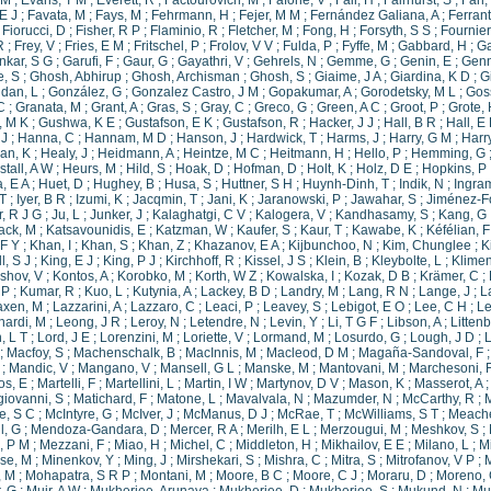
 M
;
Evans, T M
;
Everett, R
;
Factourovich, M
;
Fafone, V
;
Fair, H
;
Fairhurst, S
;
Fan,
E J
;
Favata, M
;
Fays, M
;
Fehrmann, H
;
Fejer, M M
;
Fernández Galiana, A
;
Ferrant
;
Fiorucci, D
;
Fisher, R P
;
Flaminio, R
;
Fletcher, M
;
Fong, H
;
Forsyth, S S
;
Fournier
R
;
Frey, V
;
Fries, E M
;
Fritschel, P
;
Frolov, V V
;
Fulda, P
;
Fyffe, M
;
Gabbard, H
;
Ga
kar, S G
;
Garufi, F
;
Gaur, G
;
Gayathri, V
;
Gehrels, N
;
Gemme, G
;
Genin, E
;
Genn
, S
;
Ghosh, Abhirup
;
Ghosh, Archisman
;
Ghosh, S
;
Giaime, J A
;
Giardina, K D
;
G
dan, L
;
González, G
;
Gonzalez Castro, J M
;
Gopakumar, A
;
Gorodetsky, M L
;
Gos
C
;
Granata, M
;
Grant, A
;
Gras, S
;
Gray, C
;
Greco, G
;
Green, A C
;
Groot, P
;
Grote,
, M K
;
Gushwa, K E
;
Gustafson, E K
;
Gustafson, R
;
Hacker, J J
;
Hall, B R
;
Hall, E
 J
;
Hanna, C
;
Hannam, M D
;
Hanson, J
;
Hardwick, T
;
Harms, J
;
Harry, G M
;
Harry
an, K
;
Healy, J
;
Heidmann, A
;
Heintze, M C
;
Heitmann, H
;
Hello, P
;
Hemming, G
tall, A W
;
Heurs, M
;
Hild, S
;
Hoak, D
;
Hofman, D
;
Holt, K
;
Holz, D E
;
Hopkins, P
, E A
;
Huet, D
;
Hughey, B
;
Husa, S
;
Huttner, S H
;
Huynh-Dinh, T
;
Indik, N
;
Ingra
 T
;
Iyer, B R
;
Izumi, K
;
Jacqmin, T
;
Jani, K
;
Jaranowski, P
;
Jawahar, S
;
Jiménez-Fo
, R J G
;
Ju, L
;
Junker, J
;
Kalaghatgi, C V
;
Kalogera, V
;
Kandhasamy, S
;
Kang, G
ack, M
;
Katsavounidis, E
;
Katzman, W
;
Kaufer, S
;
Kaur, T
;
Kawabe, K
;
Kéfélian, F
 F Y
;
Khan, I
;
Khan, S
;
Khan, Z
;
Khazanov, E A
;
Kijbunchoo, N
;
Kim, Chunglee
;
K
l, S J
;
King, E J
;
King, P J
;
Kirchhoff, R
;
Kissel, J S
;
Klein, B
;
Kleybolte, L
;
Klimen
shov, V
;
Kontos, A
;
Korobko, M
;
Korth, W Z
;
Kowalska, I
;
Kozak, D B
;
Krämer, C
;
 P
;
Kumar, R
;
Kuo, L
;
Kutynia, A
;
Lackey, B D
;
Landry, M
;
Lang, R N
;
Lange, J
;
L
axen, M
;
Lazzarini, A
;
Lazzaro, C
;
Leaci, P
;
Leavey, S
;
Lebigot, E O
;
Lee, C H
;
Le
nardi, M
;
Leong, J R
;
Leroy, N
;
Letendre, N
;
Levin, Y
;
Li, T G F
;
Libson, A
;
Littenb
, L T
;
Lord, J E
;
Lorenzini, M
;
Loriette, V
;
Lormand, M
;
Losurdo, G
;
Lough, J D
;
L
;
Macfoy, S
;
Machenschalk, B
;
MacInnis, M
;
Macleod, D M
;
Magaña-Sandoval, F
;
Mandic, V
;
Mangano, V
;
Mansell, G L
;
Manske, M
;
Mantovani, M
;
Marchesoni, 
os, E
;
Martelli, F
;
Martellini, L
;
Martin, I W
;
Martynov, D V
;
Mason, K
;
Masserot, A
giovanni, S
;
Matichard, F
;
Matone, L
;
Mavalvala, N
;
Mazumder, N
;
McCarthy, R
;
M
e, S C
;
McIntyre, G
;
McIver, J
;
McManus, D J
;
McRae, T
;
McWilliams, S T
;
Meache
l, G
;
Mendoza-Gandara, D
;
Mercer, R A
;
Merilh, E L
;
Merzougui, M
;
Meshkov, S
;
, P M
;
Mezzani, F
;
Miao, H
;
Michel, C
;
Middleton, H
;
Mikhailov, E E
;
Milano, L
;
Mi
use, M
;
Minenkov, Y
;
Ming, J
;
Mirshekari, S
;
Mishra, C
;
Mitra, S
;
Mitrofanov, V P
;
M
, M
;
Mohapatra, S R P
;
Montani, M
;
Moore, B C
;
Moore, C J
;
Moraru, D
;
Moreno,