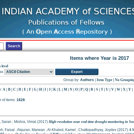
Items where Year is 2017
 level
as
Group by:
Authors
|
Item Type
|
No Groupin
o:
A
|
B
|
C
|
D
|
E
|
F
|
G
|
H
|
I
|
J
|
K
|
L
|
M
|
N
|
O
|
P
|
Q
|
R
|
S
|
T
|
U
|
V
|
W
|
X
|
Y
|
 of items:
1828
.
, Saran
;
Mishra, Vimal
(2017)
High-resolution near real-time drought monitoring in So
h, Faisal
;
Alquran, Marwan
;
Al-Khaled, Kamel
;
Chattopadhyay, Joydev
(2017)
A N