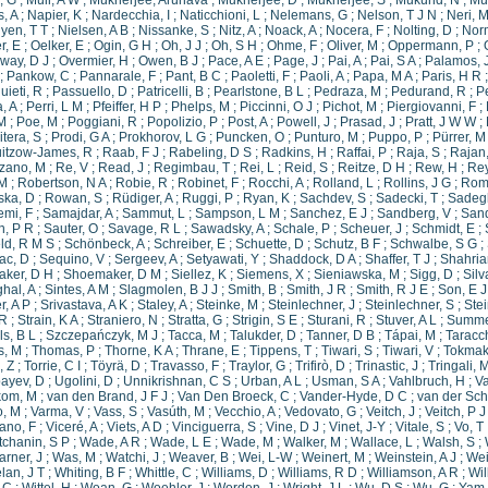
, G
;
Muir, A W
;
Mukherjee, Arunava
;
Mukherjee, D
;
Mukherjee, S
;
Mukund, N
;
Mul
s, A
;
Napier, K
;
Nardecchia, I
;
Naticchioni, L
;
Nelemans, G
;
Nelson, T J N
;
Neri, 
yen, T T
;
Nielsen, A B
;
Nissanke, S
;
Nitz, A
;
Noack, A
;
Nocera, F
;
Nolting, D
;
Nor
r, E
;
Oelker, E
;
Ogin, G H
;
Oh, J J
;
Oh, S H
;
Ohme, F
;
Oliver, M
;
Oppermann, P
;
away, D J
;
Overmier, H
;
Owen, B J
;
Pace, A E
;
Page, J
;
Pai, A
;
Pai, S A
;
Palamos, 
;
Pankow, C
;
Pannarale, F
;
Pant, B C
;
Paoletti, F
;
Paoli, A
;
Papa, M A
;
Paris, H R
ieti, R
;
Passuello, D
;
Patricelli, B
;
Pearlstone, B L
;
Pedraza, M
;
Pedurand, R
;
P
, A
;
Perri, L M
;
Pfeiffer, H P
;
Phelps, M
;
Piccinni, O J
;
Pichot, M
;
Piergiovanni, F
;
 M
;
Poe, M
;
Poggiani, R
;
Popolizio, P
;
Post, A
;
Powell, J
;
Prasad, J
;
Pratt, J W W
;
itera, S
;
Prodi, G A
;
Prokhorov, L G
;
Puncken, O
;
Punturo, M
;
Puppo, P
;
Pürrer, M
itzow-James, R
;
Raab, F J
;
Rabeling, D S
;
Radkins, H
;
Raffai, P
;
Raja, S
;
Rajan
zano, M
;
Re, V
;
Read, J
;
Regimbau, T
;
Rei, L
;
Reid, S
;
Reitze, D H
;
Rew, H
;
Rey
 M
;
Robertson, N A
;
Robie, R
;
Robinet, F
;
Rocchi, A
;
Rolland, L
;
Rollins, J G
;
Roma
ska, D
;
Rowan, S
;
Rüdiger, A
;
Ruggi, P
;
Ryan, K
;
Sachdev, S
;
Sadecki, T
;
Sadegh
emi, F
;
Samajdar, A
;
Sammut, L
;
Sampson, L M
;
Sanchez, E J
;
Sandberg, V
;
Sand
n, P R
;
Sauter, O
;
Savage, R L
;
Sawadsky, A
;
Schale, P
;
Scheuer, J
;
Schmidt, E
;
ld, R M S
;
Schönbeck, A
;
Schreiber, E
;
Schuette, D
;
Schutz, B F
;
Schwalbe, S G
;
ac, D
;
Sequino, V
;
Sergeev, A
;
Setyawati, Y
;
Shaddock, D A
;
Shaffer, T J
;
Shahria
ker, D H
;
Shoemaker, D M
;
Siellez, K
;
Siemens, X
;
Sieniawska, M
;
Sigg, D
;
Silv
hal, A
;
Sintes, A M
;
Slagmolen, B J J
;
Smith, B
;
Smith, J R
;
Smith, R J E
;
Son, E J
, A P
;
Srivastava, A K
;
Staley, A
;
Steinke, M
;
Steinlechner, J
;
Steinlechner, S
;
Ste
 R
;
Strain, K A
;
Straniero, N
;
Stratta, G
;
Strigin, S E
;
Sturani, R
;
Stuver, A L
;
Summer
s, B L
;
Szczepańczyk, M J
;
Tacca, M
;
Talukder, D
;
Tanner, D B
;
Tápai, M
;
Taracch
, M
;
Thomas, P
;
Thorne, K A
;
Thrane, E
;
Tippens, T
;
Tiwari, S
;
Tiwari, V
;
Tokmak
, Z
;
Torrie, C I
;
Töyrä, D
;
Travasso, F
;
Traylor, G
;
Trifirò, D
;
Trinastic, J
;
Tringali, 
ayev, D
;
Ugolini, D
;
Unnikrishnan, C S
;
Urban, A L
;
Usman, S A
;
Vahlbruch, H
;
Va
kom, M
;
van den Brand, J F J
;
Van Den Broeck, C
;
Vander-Hyde, D C
;
van der Sch
o, M
;
Varma, V
;
Vass, S
;
Vasúth, M
;
Vecchio, A
;
Vedovato, G
;
Veitch, J
;
Veitch, P J
ano, F
;
Viceré, A
;
Viets, A D
;
Vinciguerra, S
;
Vine, D J
;
Vinet, J-Y
;
Vitale, S
;
Vo, T
tchanin, S P
;
Wade, A R
;
Wade, L E
;
Wade, M
;
Walker, M
;
Wallace, L
;
Walsh, S
;
rner, J
;
Was, M
;
Watchi, J
;
Weaver, B
;
Wei, L-W
;
Weinert, M
;
Weinstein, A J
;
Wei
lan, J T
;
Whiting, B F
;
Whittle, C
;
Williams, D
;
Williams, R D
;
Williamson, A R
;
Wil