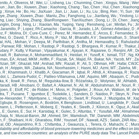
nito, A
;
Oliveros, M
;
Wei, Li
;
Lisheng, Liu
;
Chunming, Chen
;
Xingyu, Wang
;
Wen
Sun
;
Jian, Bo
;
Xiuwen, Zhao
;
Xiaohong, Chang
;
Tao, Chen
;
Hui, Chen
;
Xiaohong
g
;
Xinye, He
;
Bo, Hu
;
JiaXuan
;
Jian, Li
;
Juan, Li
;
Xu, Liu
;
Bing, Ren
;
Yi, Sun
;
W
ye, Zhang
;
Xiuwen, Zhao
;
Manlu, Zhu
;
Fanghong, Lu
;
Jianfang, Wu
;
Yindong, Li
ng, Liao
;
Shiying, Zhang
;
BianRongwen
;
TianXiuzhen
;
Dong, Li
;
Di, Chen
;
Jian
nglin, Dong
;
Ning, Li
;
Xiaolan, Ma
;
Yuqing, Yang
;
Rensheng, Lei
;
Minfan, Fu
;
Ji
Jaramillo, P
;
Lopez, PA Camacho
;
Garcia, R
;
Jurado, LJA
;
Gómez-Arbeláez, D
;
A
z, F
;
Molina, DI
;
Cure-Cure, C
;
Perez, M
;
Hernandez, E
;
Arcos, E
;
Fernandez, S
hez, G
;
David, T
;
Rico, A
;
Mony, P
;
Vaz, M
;
Bharathi, A V
;
Swaminathan, S
;
Shank
al, HAL
;
Mohan, V
;
Deepa, M
;
Parthiban, K
;
Anitha, M
;
Hemavathy, S
;
Rahulasha
;
Panwar, RB
;
Mohan, I
;
Rastogi, P
;
Rastogi, S
;
Bhargava, R
;
Kumar, R
;
Thakur, 
dary, P
;
Kutty, V Raman
;
Vijayakumar, K
;
Ajayan, K
;
Rajasree, G
;
Renjini, AR
;
D
hadi, R
;
Bahonar, A
;
Mohammadifard, N
;
Heidari, H
;
Yusoff, K
;
Ismail, TST
;
Ng, K
man, EA
;
Arsad, MKM
;
Ariffin, F
;
Razak, SA
;
Majid, FA
;
Bakar, NA
;
Yacob, MY
;
Za
lizan, SR
;
Ghazali, NM
;
Arshad, MN
;
Razali, R
;
Ali, S
;
Othman, HR
;
Hafar, CWJ
ah, H
;
Arippin, MA
;
Zakaria, NA
;
Noorhassim, I
;
Hasni, MJ
;
Azmi, MT
;
Zaleha, MI
;
, R
;
Khammash, U
;
Khatib, A
;
Giacaman, R
;
Iqbal, R
;
Afridi, A
;
Khawaja, R
;
Raza,
dol, L
;
Zamora-Pudol, C
;
Palileo-Villanueva, LAM
;
Aquino, MR
;
Abaquin, C
;
Pudo
ka, K
;
Ilow#, R
;
Ferus, M
;
Regulska-Ilow, B
;
Różańska, D
;
Wolyniec, M
;
AlHabib,
ltaradi, HB
;
Alnobani, O
;
Bafart, A
;
Alkamel, N
;
Ali, M
;
Abdulrahman, M
;
Nouri, R
;
ljoen, E
;
Eloff, FC
;
de Ridder, H
;
Moss, H
;
Potgieter, J
;
Roux, AA
;
Watson, M
;
de 
ra, T
;
Puoane, T
;
Igumbor, E
;
Tsolekile, L
;
Sanders, D
;
Naidoo, P
;
Steyn, N
;
Pee
be-Alexander, T
;
Ntyintyane, L
;
Hughes, G
;
Swart, R
;
Fourie, J
;
Muzigaba, M
;
Xap
Egbujie, B
;
Rosengren, A
;
Boström, K Bengtsson
;
Lindblad, U
;
Langkilde, P
;
Gust
mann, L
;
Pettersson, K
;
Moberg, E
;
Yeates, K
;
Sleeth, J
;
Kilonzo, K
;
Oguz, A
;
Akal
, E
;
Gunes, E
;
Sur, H
;
Karsidag, K
;
Gulec, S
;
Altuntas, Y
;
Yusufali, AM
;
Almahmee
Khaja, N
;
Muscat-Baron, JM
;
Ahmed, SH
;
Mamdouh, TM
;
Darwish, WM
;
Abdelmot
n, F
;
Shaibani, H Al
;
Gharabou, RIM
;
Youssef, DF
;
Nawati, AZS
;
Salah, ZAR Abu
;
al, OD
;
Alejandrino, R.S.
;
Chifamba, J
;
Gwaunza, L
;
Terera, G
;
Mahachi, C
;
Mura
ilability and affordability of blood pressure-lowering medicines and the effect on b
, and low-income countries: an analysis of the PURE study data
The Lancet Public