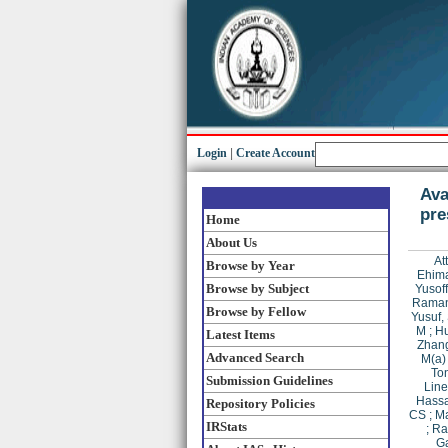
Login
|
Create Account
Ava
pre
Home
About Us
At
Browse by Year
Ehima
Browse by Subject
Yusoff
Rama
Browse by Fellow
Yusuf,
M
;
Hu
Latest Items
Zhang
Advanced Search
M(a)
To
Submission Guidelines
Line
Hassa
Repository Policies
CS
;
Ma
IRStats
;
Ra
Ga