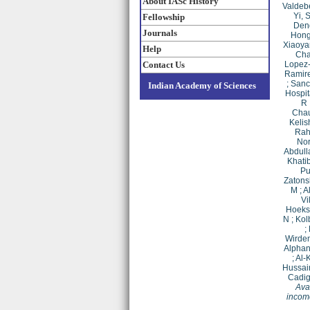
About IASc History
Valdebe
Yi, 
Fellowship
Den
Journals
Hong
Xiaoya
Help
Cha
Contact Us
Lopez-
Ramire
;
Sanc
Indian Academy of Sciences
Hospit
R
Chau
Kelis
Rah
Nor
Abdull
Khatib
Pu
Zatons
M
;
A
Vi
Hoekst
N
;
Kol
;
Wirde
Alphan
;
Al-
Hussai
Cadig
Ava
income