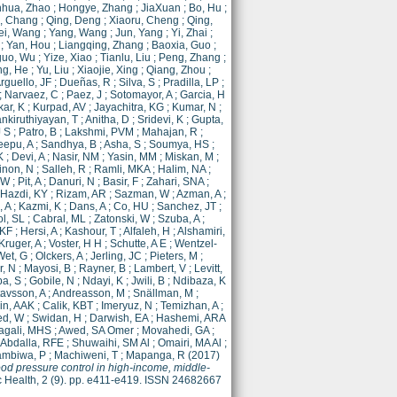
hua, Zhao
;
Hongye, Zhang
;
JiaXuan
;
Bo, Hu
;
, Chang
;
Qing, Deng
;
Xiaoru, Cheng
;
Qing,
ei, Wang
;
Yang, Wang
;
Jun, Yang
;
Yi, Zhai
;
;
Yan, Hou
;
Liangqing, Zhang
;
Baoxia, Guo
;
guo, Wu
;
Yize, Xiao
;
Tianlu, Liu
;
Peng, Zhang
;
ng, He
;
Yu, Liu
;
Xiaojie, Xing
;
Qiang, Zhou
;
rguello, JF
;
Dueñas, R
;
Silva, S
;
Pradilla, LP
;
;
Narvaez, C
;
Paez, J
;
Sotomayor, A
;
Garcia, H
ar, K
;
Kurpad, AV
;
Jayachitra, KG
;
Kumar, N
;
nkiruthiyayan, T
;
Anitha, D
;
Sridevi, K
;
Gupta,
J S
;
Patro, B
;
Lakshmi, PVM
;
Mahajan, R
;
eepu, A
;
Sandhya, B
;
Asha, S
;
Soumya, HS
;
K
;
Devi, A
;
Nasir, NM
;
Yasin, MM
;
Miskan, M
;
inon, N
;
Salleh, R
;
Ramli, MKA
;
Halim, NA
;
CW
;
Pit, A
;
Danuri, N
;
Basir, F
;
Zahari, SNA
;
Hazdi, KY
;
Rizam, AR
;
Sazman, W
;
Azman, A
;
 A
;
Kazmi, K
;
Dans, A
;
Co, HU
;
Sanchez, JT
;
l, SL
;
Cabral, ML
;
Zatonski, W
;
Szuba, A
;
 KF
;
Hersi, A
;
Kashour, T
;
Alfaleh, H
;
Alshamiri,
Kruger, A
;
Voster, H H
;
Schutte, A E
;
Wentzel-
Wet, G
;
Olckers, A
;
Jerling, JC
;
Pieters, M
;
r, N
;
Mayosi, B
;
Rayner, B
;
Lambert, V
;
Levitt,
a, S
;
Gobile, N
;
Ndayi, K
;
Jwili, B
;
Ndibaza, K
avsson, A
;
Andreasson, M
;
Snällman, M
;
in, AAK
;
Calik, KBT
;
Imeryuz, N
;
Temizhan, A
;
d, W
;
Swidan, H
;
Darwish, EA
;
Hashemi, ARA
agali, MHS
;
Awed, SA Omer
;
Movahedi, GA
;
Abdalla, RFE
;
Shuwaihi, SM Al
;
Omairi, MA Al
;
mbiwa, P
;
Machiweni, T
;
Mapanga, R
(2017)
lood pressure control in high-income, middle-
 Health, 2 (9). pp. e411-e419. ISSN 24682667