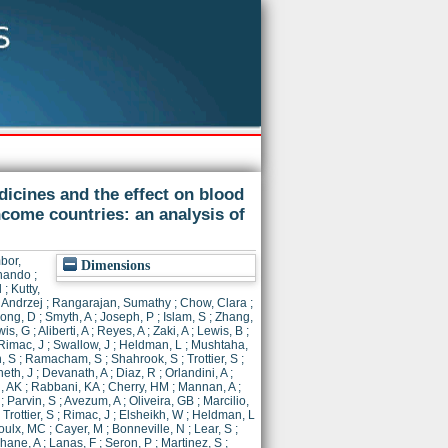
dicines and the effect on blood
come countries: an analysis of
bor,
Dimensions
nando
;
d
;
Kutty,
 Andrzej
;
Rangarajan, Sumathy
;
Chow, Clara
;
ong, D
;
Smyth, A
;
Joseph, P
;
Islam, S
;
Zhang,
wis, G
;
Aliberti, A
;
Reyes, A
;
Zaki, A
;
Lewis, B
;
Rimac, J
;
Swallow, J
;
Heldman, L
;
Mushtaha,
, S
;
Ramacham, S
;
Shahrook, S
;
Trottier, S
;
eth, J
;
Devanath, A
;
Diaz, R
;
Orlandini, A
;
, AK
;
Rabbani, KA
;
Cherry, HM
;
Mannan, A
;
;
Parvin, S
;
Avezum, A
;
Oliveira, GB
;
Marcilio,
;
Trottier, S
;
Rimac, J
;
Elsheikh, W
;
Heldman, L
oulx, MC
;
Cayer, M
;
Bonneville, N
;
Lear, S
;
hane, A
;
Lanas, F
;
Seron, P
;
Martinez, S
;