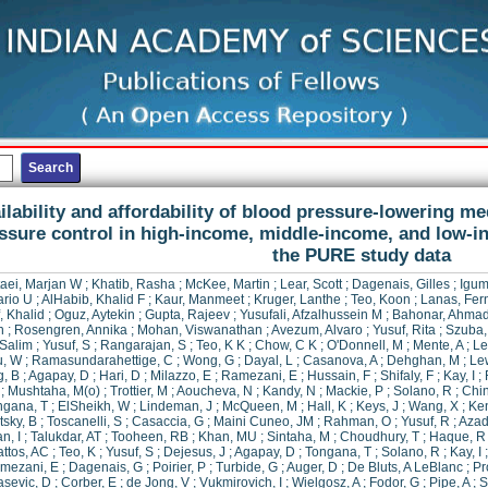
ilability and affordability of blood pressure-lowering me
ssure control in high-income, middle-income, and low-in
the PURE study data
taei, Marjan W
;
Khatib, Rasha
;
McKee, Martin
;
Lear, Scott
;
Dagenais, Gilles
;
Igum
rio U
;
AlHabib, Khalid F
;
Kaur, Manmeet
;
Kruger, Lanthe
;
Teo, Koon
;
Lanas, Fer
, Khalid
;
Oguz, Aytekin
;
Gupta, Rajeev
;
Yusufali, Afzalhussein M
;
Bahonar, Ahma
n
;
Rosengren, Annika
;
Mohan, Viswanathan
;
Avezum, Alvaro
;
Yusuf, Rita
;
Szuba,
 Salim
;
Yusuf, S
;
Rangarajan, S
;
Teo, K K
;
Chow, C K
;
O'Donnell, M
;
Mente, A
;
Le
, W
;
Ramasundarahettige, C
;
Wong, G
;
Dayal, L
;
Casanova, A
;
Dehghan, M
;
Le
, B
;
Agapay, D
;
Hari, D
;
Milazzo, E
;
Ramezani, E
;
Hussain, F
;
Shifaly, F
;
Kay, I
;
;
Mushtaha, M(o)
;
Trottier, M
;
Aoucheva, N
;
Kandy, N
;
Mackie, P
;
Solano, R
;
Chin
ngana, T
;
ElSheikh, W
;
Lindeman, J
;
McQueen, M
;
Hall, K
;
Keys, J
;
Wang, X
;
Ken
tsky, B
;
Toscanelli, S
;
Casaccia, G
;
Maini Cuneo, JM
;
Rahman, O
;
Yusuf, R
;
Azad
n, I
;
Talukdar, AT
;
Tooheen, RB
;
Khan, MU
;
Sintaha, M
;
Choudhury, T
;
Haque, R
ttos, AC
;
Teo, K
;
Yusuf, S
;
Dejesus, J
;
Agapay, D
;
Tongana, T
;
Solano, R
;
Kay, I
mezani, E
;
Dagenais, G
;
Poirier, P
;
Turbide, G
;
Auger, D
;
De Bluts, A LeBlanc
;
Pr
sevic, D
;
Corber, E
;
de Jong, V
;
Vukmirovich, I
;
Wielgosz, A
;
Fodor, G
;
Pipe, A
;
S