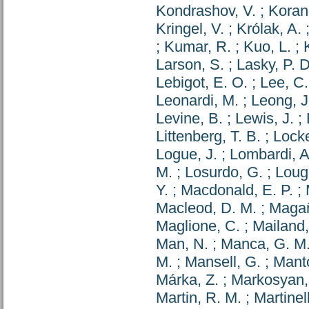
Kondrashov, V.
;
Koran
Kringel, V.
;
Królak, A.
;
Kumar, R.
;
Kuo, L.
;
Larson, S.
;
Lasky, P. D
Lebigot, E. O.
;
Lee, C.
Leonardi, M.
;
Leong, J
Levine, B.
;
Lewis, J.
;
Littenberg, T. B.
;
Locke
Logue, J.
;
Lombardi, A
M.
;
Losurdo, G.
;
Loug
Y.
;
Macdonald, E. P.
;
Macleod, D. M.
;
Magañ
Maglione, C.
;
Mailand,
Man, N.
;
Manca, G. M
M.
;
Mansell, G.
;
Mant
Márka, Z.
;
Markosyan,
Martin, R. M.
;
Martinell