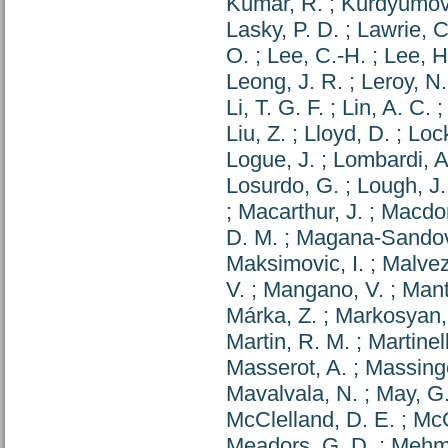
Kumar, R.
;
Kurdyumov
Lasky, P. D.
;
Lawrie, C
O.
;
Lee, C.-H.
;
Lee, H
Leong, J. R.
;
Leroy, N.
Li, T. G. F.
;
Lin, A. C.
Liu, Z.
;
Lloyd, D.
;
Lock
Logue, J.
;
Lombardi, A
Losurdo, G.
;
Lough, J.
;
Macarthur, J.
;
Macdon
D. M.
;
Magana-Sandova
Maksimovic, I.
;
Malvez
V.
;
Mangano, V.
;
Mant
Márka, Z.
;
Markosyan,
Martin, R. M.
;
Martinell
Masserot, A.
;
Massinge
Mavalvala, N.
;
May, G
McClelland, D. E.
;
McG
Meadors, G. D.
;
Mehme