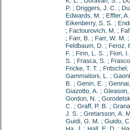
K. L.
;
Doravari, S.
;
Do
P.
;
Driggers, J. C.
;
Du
Edwards, M.
;
Effler, A.
Eikenberry, S. S.
;
Endr
;
Factourovich, M.
;
Faf
;
Farr, B.
;
Farr, W. M.
Feldbaum, D.
;
Feroz, 
F.
;
Finn, L. S.
;
Fiori, I.
S.
;
Frasca, S.
;
Frascon
Fricke, T. T.
;
Fritschel,
Gammaitoni, L.
;
Gaonk
B.
;
Genin, E.
;
Gennai,
Giazotto, A.
;
Gleason, 
Gordon, N.
;
Gorodetsk
C.
;
Graff, P. B.
;
Grana
J. S.
;
Gretarsson, A. M
Guidi, G. M.
;
Guido, C.
Ha, J.
;
Hall, E. D.
;
Ha