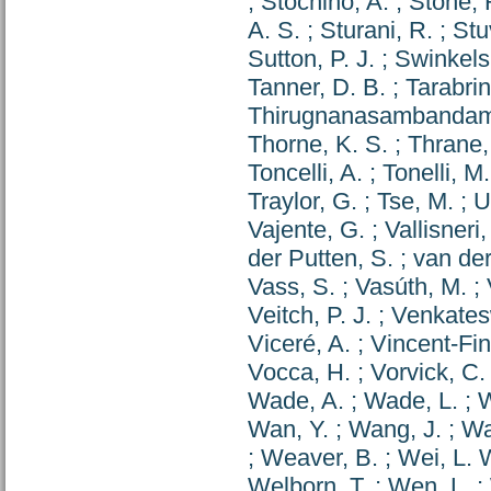
;
Stochino, A.
;
Stone, 
A. S.
;
Sturani, R.
;
Stu
Sutton, P. J.
;
Swinkels
Tanner, D. B.
;
Tarabrin
Thirugnanasambandam,
Thorne, K. S.
;
Thrane,
Toncelli, A.
;
Tonelli, M.
Traylor, G.
;
Tse, M.
;
U
Vajente, G.
;
Vallisneri,
der Putten, S.
;
van der
Vass, S.
;
Vasúth, M.
;
Veitch, P. J.
;
Venkates
Viceré, A.
;
Vincent-Fin
Vocca, H.
;
Vorvick, C.
Wade, A.
;
Wade, L.
;
W
Wan, Y.
;
Wang, J.
;
Wa
;
Weaver, B.
;
Wei, L. 
Welborn, T.
;
Wen, L.
;