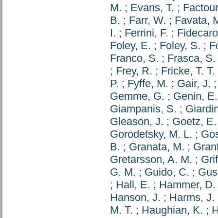
M.
;
Evans, T.
;
Factour
B.
;
Farr, W.
;
Favata, 
I.
;
Ferrini, F.
;
Fidecaro
Foley, E.
;
Foley, S.
;
Fo
Franco, S.
;
Frasca, S.
;
Frey, R.
;
Fricke, T. T.
P.
;
Fyffe, M.
;
Gair, J.
Gemme, G.
;
Genin, E.
Giampanis, S.
;
Giardin
Gleason, J.
;
Goetz, E.
Gorodetsky, M. L.
;
Gos
B.
;
Granata, M.
;
Grant
Gretarsson, A. M.
;
Grif
G. M.
;
Guido, C.
;
Gus
;
Hall, E.
;
Hammer, D.
Hanson, J.
;
Harms, J.
M. T.
;
Haughian, K.
;
H