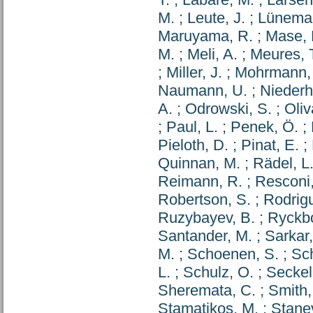
M.
;
Leute, J.
;
Lüneman
Maruyama, R.
;
Mase, 
M.
;
Meli, A.
;
Meures, 
;
Miller, J.
;
Mohrmann, 
Naumann, U.
;
Niederh
A.
;
Odrowski, S.
;
Oliv
;
Paul, L.
;
Penek, Ö.
;
Pieloth, D.
;
Pinat, E.
;
Quinnan, M.
;
Rädel, L
Reimann, R.
;
Resconi,
Robertson, S.
;
Rodrigu
Ruzybayev, B.
;
Ryckb
Santander, M.
;
Sarkar,
M.
;
Schoenen, S.
;
Sc
L.
;
Schulz, O.
;
Seckel
Sheremata, C.
;
Smith,
Stamatikos, M.
;
Stanev