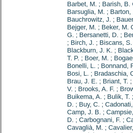
Barbet, M.
;
Barish, B.
Barsuglia, M.
;
Barton,
Bauchrowitz, J.
;
Bauer
Bejger, M.
;
Beker, M. 
G.
;
Bersanetti, D.
;
Ber
;
Birch, J.
;
Biscans, S.
Blackburn, J. K.
;
Black
T. P.
;
Boer, M.
;
Bogaer
Bonelli, L.
;
Bonnand, 
Bosi, L.
;
Bradaschia, 
Brau, J. E.
;
Briant, T.
V.
;
Brooks, A. F.
;
Brow
Buikema, A.
;
Bulik, T.
D.
;
Buy, C.
;
Cadonati,
Camp, J. B.
;
Campsie,
D.
;
Carbognani, F.
;
Ca
Cavaglià, M.
;
Cavalier,