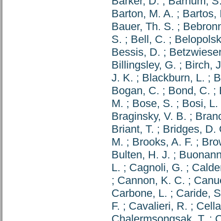
Barker, D.
;
Barnum, S.
Barton, M. A.
;
Bartos, 
Bauer, Th. S.
;
Bebronn
S.
;
Bell, C.
;
Belopolski
Bessis, D.
;
Betzwieser
Billingsley, G.
;
Birch, J
J. K.
;
Blackburn, L.
;
B
Bogan, C.
;
Bond, C.
;
M.
;
Bose, S.
;
Bosi, L.
Braginsky, V. B.
;
Branc
Briant, T.
;
Bridges, D. 
M.
;
Brooks, A. F.
;
Bro
Bulten, H. J.
;
Buonann
L.
;
Cagnoli, G.
;
Calder
;
Cannon, K. C.
;
Canue
Carbone, L.
;
Caride, S
F.
;
Cavalieri, R.
;
Cella
Chalermsongsak, T.
;
C