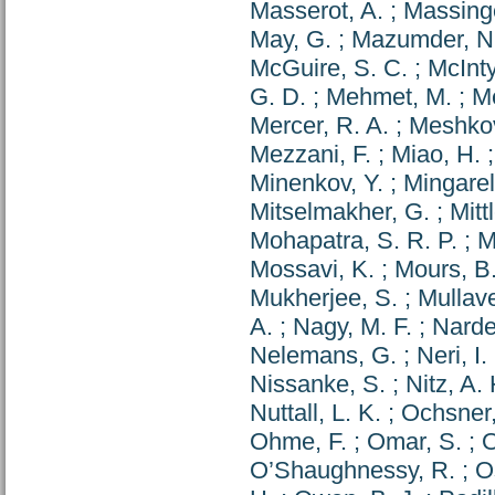
Masserot, A.
;
Massinge
May, G.
;
Mazumder, N
McGuire, S. C.
;
McInty
G. D.
;
Mehmet, M.
;
M
Mercer, R. A.
;
Meshkov
Mezzani, F.
;
Miao, H.
Minenkov, Y.
;
Mingarell
Mitselmakher, G.
;
Mitt
Mohapatra, S. R. P.
;
M
Mossavi, K.
;
Mours, B
Mukherjee, S.
;
Mullave
A.
;
Nagy, M. F.
;
Narde
Nelemans, G.
;
Neri, I.
Nissanke, S.
;
Nitz, A. 
Nuttall, L. K.
;
Ochsner,
Ohme, F.
;
Omar, S.
;
O
O’Shaughnessy, R.
;
O