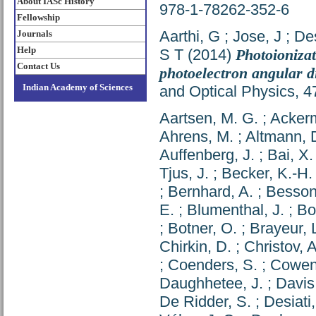
About IASc History
978-1-78262-352-6
Fellowship
Aarthi, G
;
Jose, J
;
De
Journals
Help
S T
(2014)
Photoionizat
Contact Us
photoelectron angular di
Indian Academy of Sciences
and Optical Physics, 
Aartsen, M. G.
;
Acker
Ahrens, M.
;
Altmann, 
Auffenberg, J.
;
Bai, X.
Tjus, J.
;
Becker, K.-H.
;
Bernhard, A.
;
Besson
E.
;
Blumenthal, J.
;
Bo
;
Botner, O.
;
Brayeur, 
Chirkin, D.
;
Christov, A
;
Coenders, S.
;
Cowen,
Daughhetee, J.
;
Davis,
De Ridder, S.
;
Desiati,