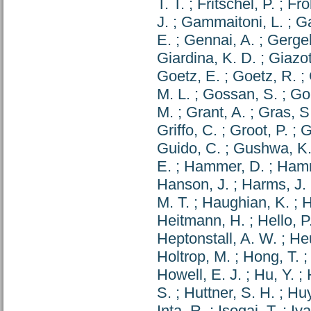
T. T.
;
Fritschel, P.
;
Fro
J.
;
Gammaitoni, L.
;
Ga
E.
;
Gennai, A.
;
Gergel
Giardina, K. D.
;
Giazot
Goetz, E.
;
Goetz, R.
;
M. L.
;
Gossan, S.
;
Goß
M.
;
Grant, A.
;
Gras, S
Griffo, C.
;
Groot, P.
;
G
Guido, C.
;
Gushwa, K.
E.
;
Hammer, D.
;
Ham
Hanson, J.
;
Harms, J.
M. T.
;
Haughian, K.
;
H
Heitmann, H.
;
Hello, P
Heptonstall, A. W.
;
He
Holtrop, M.
;
Hong, T.
Howell, E. J.
;
Hu, Y.
;
S.
;
Huttner, S. H.
;
Huy
Inta, R.
;
Isogai, T.
;
Iva