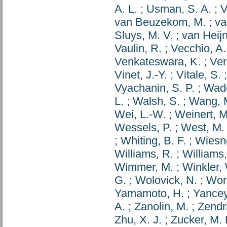
A. L.
;
Usman, S. A.
;
V
van Beuzekom, M.
;
va
Sluys, M. V.
;
van Heijn
Vaulin, R.
;
Vecchio, A.
Venkateswara, K.
;
Ver
Vinet, J.-Y.
;
Vitale, S.
Vyachanin, S. P.
;
Wade
L.
;
Walsh, S.
;
Wang, 
Wei, L.-W.
;
Weinert, M
Wessels, P.
;
West, M.
;
Whiting, B. F.
;
Wiesne
Williams, R.
;
Williams,
Wimmer, M.
;
Winkler,
G.
;
Wolovick, N.
;
Wor
Yamamoto, H.
;
Yancey
A.
;
Zanolin, M.
;
Zendri
Zhu, X. J.
;
Zucker, M. 