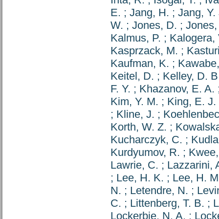
E.
;
Jang, H.
;
Jang, Y. 
W.
;
Jones, D.
;
Jones, 
Kalmus, P.
;
Kalogera, 
Kasprzack, M.
;
Kasturi
Kaufman, K.
;
Kawabe,
Keitel, D.
;
Kelley, D. B
F. Y.
;
Khazanov, E. A.
Kim, Y. M.
;
King, E. J.
;
Kline, J.
;
Koehlenbec
Korth, W. Z.
;
Kowalska,
Kucharczyk, C.
;
Kudla
Kurdyumov, R.
;
Kwee,
Lawrie, C.
;
Lazzarini, 
;
Lee, H. K.
;
Lee, H. M
N.
;
Letendre, N.
;
Levi
C.
;
Littenberg, T. B.
;
L
Lockerbie, N. A.
;
Locke