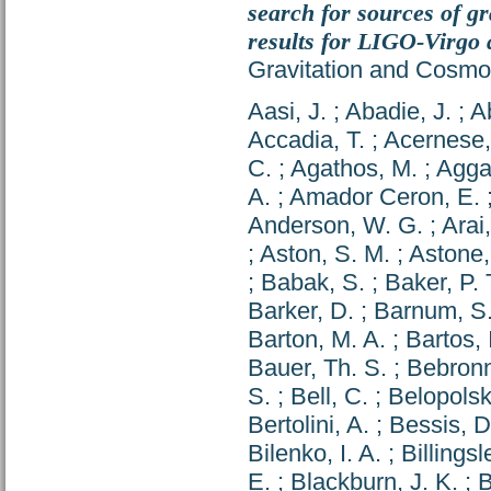
search for sources of gr
results for LIGO-Virgo
Gravitation and Cosmo
Aasi, J.
;
Abadie, J.
;
Ab
Accadia, T.
;
Acernese,
C.
;
Agathos, M.
;
Agga
A.
;
Amador Ceron, E.
Anderson, W. G.
;
Arai,
;
Aston, S. M.
;
Astone,
;
Babak, S.
;
Baker, P. 
Barker, D.
;
Barnum, S.
Barton, M. A.
;
Bartos, 
Bauer, Th. S.
;
Bebronn
S.
;
Bell, C.
;
Belopolski
Bertolini, A.
;
Bessis, D
Bilenko, I. A.
;
Billingsl
E.
;
Blackburn, J. K.
;
B