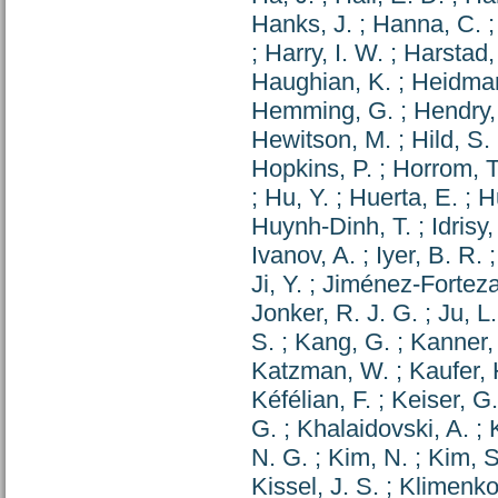
Hanks, J.
;
Hanna, C.
;
Harry, I. W.
;
Harstad,
Haughian, K.
;
Heidman
Hemming, G.
;
Hendry,
Hewitson, M.
;
Hild, S.
Hopkins, P.
;
Horrom, T
;
Hu, Y.
;
Huerta, E.
;
H
Huynh-Dinh, T.
;
Idrisy,
Ivanov, A.
;
Iyer, B. R.
Ji, Y.
;
Jiménez-Forteza
Jonker, R. J. G.
;
Ju, L.
S.
;
Kang, G.
;
Kanner, 
Katzman, W.
;
Kaufer, 
Kéfélian, F.
;
Keiser, G
G.
;
Khalaidovski, A.
;
K
N. G.
;
Kim, N.
;
Kim, S
Kissel, J. S.
;
Klimenko