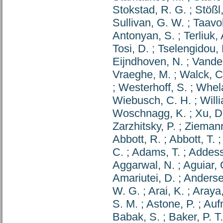
Stokstad, R. G.
;
Stößl,
Sullivan, G. W.
;
Taavol
Antonyan, S.
;
Terliuk, 
Tosi, D.
;
Tselengidou,
Eijndhoven, N.
;
Vande
Vraeghe, M.
;
Walck, C
;
Westerhoff, S.
;
Whela
Wiebusch, C. H.
;
Will
Woschnagg, K.
;
Xu, D
Zarzhitsky, P.
;
Ziemann
Abbott, R.
;
Abbott, T.
C.
;
Adams, T.
;
Addess
Aggarwal, N.
;
Aguiar, 
Amariutei, D.
;
Anderse
W. G.
;
Arai, K.
;
Araya,
S. M.
;
Astone, P.
;
Auf
Babak, S.
;
Baker, P. T.