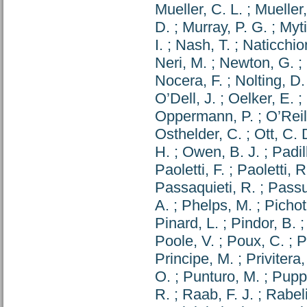
Mueller, C. L.
;
Mueller
D.
;
Murray, P. G.
;
Myti
I.
;
Nash, T.
;
Naticchion
Neri, M.
;
Newton, G.
;
Nocera, F.
;
Nolting, D.
O’Dell, J.
;
Oelker, E.
;
Oppermann, P.
;
O’Reil
Osthelder, C.
;
Ott, C. 
H.
;
Owen, B. J.
;
Padil
Paoletti, F.
;
Paoletti, R
Passaquieti, R.
;
Passu
A.
;
Phelps, M.
;
Pichot
Pinard, L.
;
Pindor, B.
Poole, V.
;
Poux, C.
;
P
Principe, M.
;
Privitera,
O.
;
Punturo, M.
;
Pupp
R.
;
Raab, F. J.
;
Rabeli