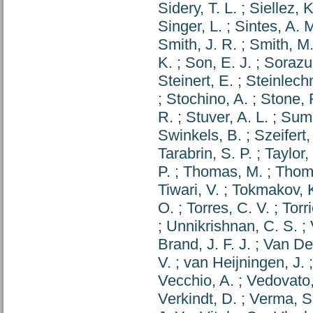
Sidery, T. L.
;
Siellez, K
Singer, L.
;
Sintes, A. 
Smith, J. R.
;
Smith, M.
K.
;
Son, E. J.
;
Sorazu
Steinert, E.
;
Steinlechn
;
Stochino, A.
;
Stone, 
R.
;
Stuver, A. L.
;
Summ
Swinkels, B.
;
Szeifert,
Tarabrin, S. P.
;
Taylor,
P.
;
Thomas, M.
;
Thoma
Tiwari, V.
;
Tokmakov, K
O.
;
Torres, C. V.
;
Torri
;
Unnikrishnan, C. S.
;
Brand, J. F. J.
;
Van De
V.
;
van Heijningen, J.
Vecchio, A.
;
Vedovato,
Verkindt, D.
;
Verma, S