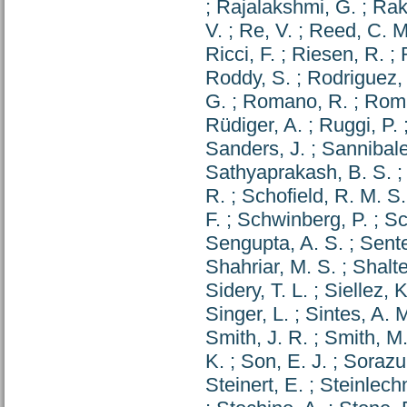
;
Rajalakshmi, G.
;
Rak
V.
;
Re, V.
;
Reed, C. M
Ricci, F.
;
Riesen, R.
;
Roddy, S.
;
Rodriguez,
G.
;
Romano, R.
;
Roma
Rüdiger, A.
;
Ruggi, P.
Sanders, J.
;
Sannibale
Sathyaprakash, B. S.
R.
;
Schofield, R. M. S.
F.
;
Schwinberg, P.
;
Sc
Sengupta, A. S.
;
Sent
Shahriar, M. S.
;
Shalte
Sidery, T. L.
;
Siellez, K
Singer, L.
;
Sintes, A. 
Smith, J. R.
;
Smith, M.
K.
;
Son, E. J.
;
Sorazu
Steinert, E.
;
Steinlechn