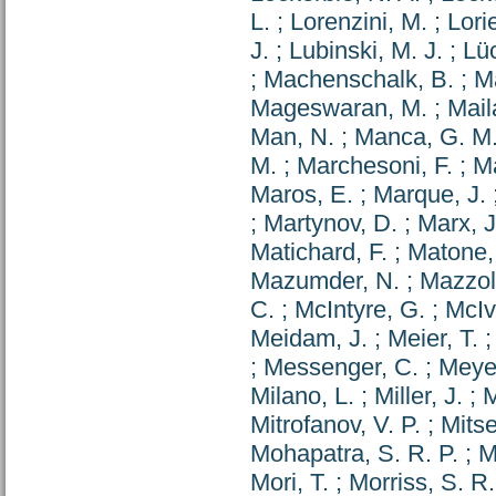
L.
;
Lorenzini, M.
;
Lorie
J.
;
Lubinski, M. J.
;
Lüc
;
Machenschalk, B.
;
M
Mageswaran, M.
;
Mail
Man, N.
;
Manca, G. M
M.
;
Marchesoni, F.
;
Ma
Maros, E.
;
Marque, J.
;
Martynov, D.
;
Marx, J
Matichard, F.
;
Matone,
Mazumder, N.
;
Mazzol
C.
;
McIntyre, G.
;
McIv
Meidam, J.
;
Meier, T.
;
Messenger, C.
;
Meyer
Milano, L.
;
Miller, J.
;
M
Mitrofanov, V. P.
;
Mits
Mohapatra, S. R. P.
;
M
Mori, T.
;
Morriss, S. R.