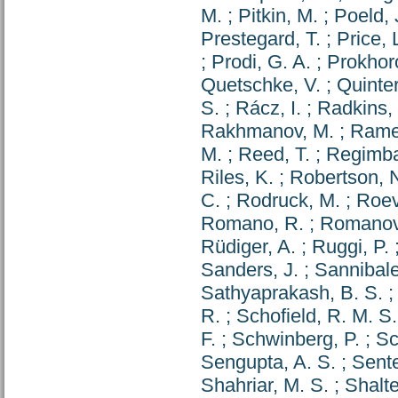
M.
;
Pitkin, M.
;
Poeld, 
Prestegard, T.
;
Price, 
;
Prodi, G. A.
;
Prokhoro
Quetschke, V.
;
Quinter
S.
;
Rácz, I.
;
Radkins,
Rakhmanov, M.
;
Rame
M.
;
Reed, T.
;
Regimba
Riles, K.
;
Robertson, N
C.
;
Rodruck, M.
;
Roev
Romano, R.
;
Romanov
Rüdiger, A.
;
Ruggi, P.
Sanders, J.
;
Sannibale
Sathyaprakash, B. S.
R.
;
Schofield, R. M. S.
F.
;
Schwinberg, P.
;
Sc
Sengupta, A. S.
;
Sent
Shahriar, M. S.
;
Shalte