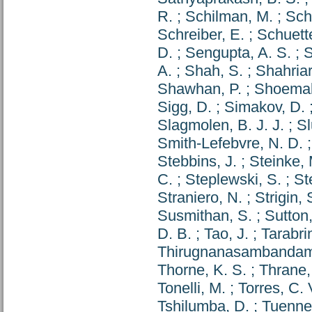
R.
;
Schilman, M.
;
Sch
Schreiber, E.
;
Schuett
D.
;
Sengupta, A. S.
;
S
A.
;
Shah, S.
;
Shahriar
Shawhan, P.
;
Shoemak
Sigg, D.
;
Simakov, D.
Slagmolen, B. J. J.
;
Sl
Smith-Lefebvre, N. D.
Stebbins, J.
;
Steinke, 
C.
;
Steplewski, S.
;
St
Straniero, N.
;
Strigin, 
Susmithan, S.
;
Sutton,
D. B.
;
Tao, J.
;
Tarabrin
Thirugnanasambandam,
Thorne, K. S.
;
Thrane,
Tonelli, M.
;
Torres, C. 
Tshilumba, D.
;
Tuenne