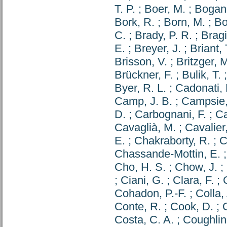
T. P.
;
Boer, M.
;
Bogan
Bork, R.
;
Born, M.
;
Bo
C.
;
Brady, P. R.
;
Bragi
E.
;
Breyer, J.
;
Briant, 
Brisson, V.
;
Britzger, 
Brückner, F.
;
Bulik, T.
Byer, R. L.
;
Cadonati, 
Camp, J. B.
;
Campsie,
D.
;
Carbognani, F.
;
Ca
Cavaglià, M.
;
Cavalier,
E.
;
Chakraborty, R.
;
C
Chassande-Mottin, E.
Cho, H. S.
;
Chow, J.
;
;
Ciani, G.
;
Clara, F.
;
Cohadon, P.-F.
;
Colla,
Conte, R.
;
Cook, D.
;
C
Costa, C. A.
;
Coughlin