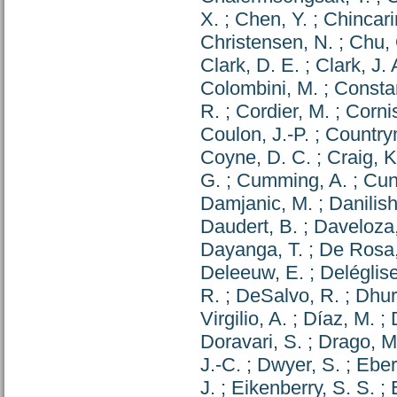
X.
;
Chen, Y.
;
Chincarin
Christensen, N.
;
Chu, 
Clark, D. E.
;
Clark, J. 
Colombini, M.
;
Consta
R.
;
Cordier, M.
;
Corni
Coulon, J.-P.
;
Country
Coyne, D. C.
;
Craig, K
G.
;
Cumming, A.
;
Cun
Damjanic, M.
;
Danilish
Daudert, B.
;
Daveloza,
Dayanga, T.
;
De Rosa,
Deleeuw, E.
;
Deléglise
R.
;
DeSalvo, R.
;
Dhur
Virgilio, A.
;
Díaz, M.
;
Doravari, S.
;
Drago, M
J.-C.
;
Dwyer, S.
;
Eberl
J.
;
Eikenberry, S. S.
;