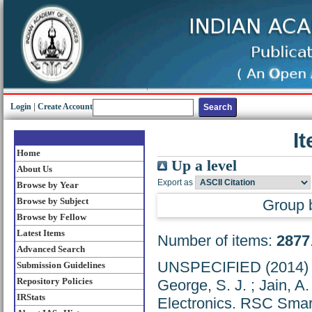
Login
|
Create Account
I
Home
Up a level
About Us
Export as
Browse by Year
Browse by Subject
Group 
Browse by Fellow
Latest Items
Number of items:
2877
Advanced Search
UNSPECIFIED (2014
Submission Guidelines
Repository Policies
George, S. J.
;
Jain, A.
IRStats
Electronics. RSC Smart