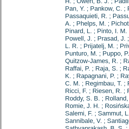
H.
;
Owen, B. J.
;
Padil
Pan, Y.
;
Pankow, C.
;
Passaquieti, R.
;
Passu
A.
;
Phelps, M.
;
Pichot
Pinard, L.
;
Pinto, I. M.
Powell, J.
;
Prasad, J.
L. R.
;
Prijatelj, M.
;
Pri
Punturo, M.
;
Puppo, P
Quitzow-James, R.
;
Ra
Raffai, P.
;
Raja, S.
;
Ra
K.
;
Rapagnani, P.
;
Ra
C. M.
;
Regimbau, T.
;
Ricci, F.
;
Riesen, R.
;
Roddy, S. B.
;
Rolland,
Romie, J. H.
;
Rosińska
Salemi, F.
;
Sammut, L
Sannibale, V.
;
Santiago
Sathyaprakash, B. S.