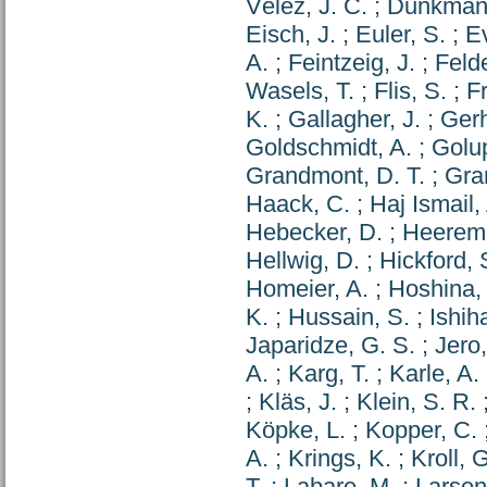
Vélez, J. C.
;
Dunkman
Eisch, J.
;
Euler, S.
;
E
A.
;
Feintzeig, J.
;
Felde
Wasels, T.
;
Flis, S.
;
F
K.
;
Gallagher, J.
;
Gerh
Goldschmidt, A.
;
Golu
Grandmont, D. T.
;
Gra
Haack, C.
;
Haj Ismail,
Hebecker, D.
;
Heerem
Hellwig, D.
;
Hickford, 
Homeier, A.
;
Hoshina,
K.
;
Hussain, S.
;
Ishih
Japaridze, G. S.
;
Jero,
A.
;
Karg, T.
;
Karle, A.
;
Kläs, J.
;
Klein, S. R.
Köpke, L.
;
Kopper, C.
A.
;
Krings, K.
;
Kroll, 
T.
;
Labare, M.
;
Larsen