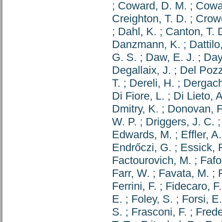
;
Coward, D. M.
;
Cowar
Creighton, T. D.
;
Crowd
;
Dahl, K.
;
Canton, T. 
Danzmann, K.
;
Dattilo
G. S.
;
Daw, E. J.
;
Day
Degallaix, J.
;
Del Pozz
T.
;
Dereli, H.
;
Dergach
Di Fiore, L.
;
Di Lieto, A
Dmitry, K.
;
Donovan, F
W. P.
;
Driggers, J. C.
Edwards, M.
;
Effler, A.
Endrőczi, G.
;
Essick, 
Factourovich, M.
;
Fafo
Farr, W.
;
Favata, M.
;
Ferrini, F.
;
Fidecaro, F.
E.
;
Foley, S.
;
Forsi, E.
S.
;
Frasconi, F.
;
Frede