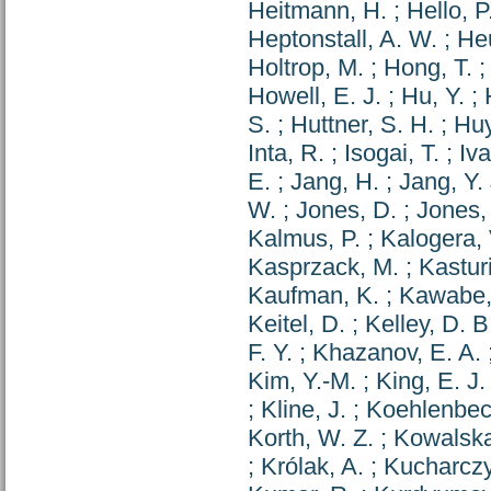
Heitmann, H.
;
Hello, P
Heptonstall, A. W.
;
He
Holtrop, M.
;
Hong, T.
Howell, E. J.
;
Hu, Y.
;
S.
;
Huttner, S. H.
;
Huy
Inta, R.
;
Isogai, T.
;
Iva
E.
;
Jang, H.
;
Jang, Y. 
W.
;
Jones, D.
;
Jones, 
Kalmus, P.
;
Kalogera, 
Kasprzack, M.
;
Kasturi
Kaufman, K.
;
Kawabe,
Keitel, D.
;
Kelley, D. B
F. Y.
;
Khazanov, E. A.
Kim, Y.-M.
;
King, E. J.
;
Kline, J.
;
Koehlenbec
Korth, W. Z.
;
Kowalska,
;
Królak, A.
;
Kucharczy