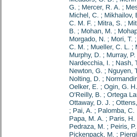
G.
;
Mercer, R. A.
;
Mes
Michel, C.
;
Mikhailov, 
C. M. F.
;
Mitra, S.
;
Mit
B.
;
Mohan, M.
;
Mohapa
Morgado, N.
;
Mori, T.
C. M.
;
Mueller, C. L.
;
Murphy, D.
;
Murray, P.
Nardecchia, I.
;
Nash, T
Newton, G.
;
Nguyen, T
Nolting, D.
;
Normandin
Oelker, E.
;
Ogin, G. H
O'Reilly, B.
;
Ortega La
Ottaway, D. J.
;
Ottens,
;
Pai, A.
;
Palomba, C.
Papa, M. A.
;
Paris, H.
Pedraza, M.
;
Peiris, P.
Pickenpack, M.
;
Piergi