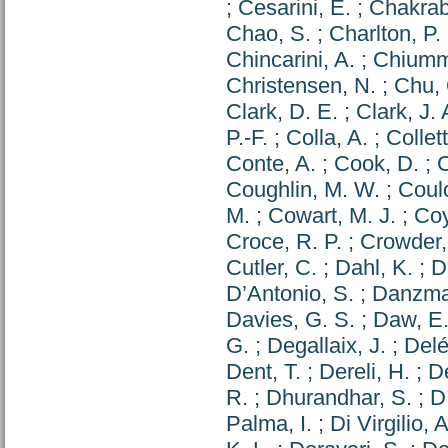
;
Cesarini, E.
;
Chakrab
Chao, S.
;
Charlton, P.
Chincarini, A.
;
Chiumm
Christensen, N.
;
Chu, 
Clark, D. E.
;
Clark, J. 
P.-F.
;
Colla, A.
;
Collet
Conte, A.
;
Cook, D.
;
C
Coughlin, M. W.
;
Coulo
M.
;
Cowart, M. J.
;
Coy
Croce, R. P.
;
Crowder,
Cutler, C.
;
Dahl, K.
;
D
D’Antonio, S.
;
Danzma
Davies, G. S.
;
Daw, E.
G.
;
Degallaix, J.
;
Delé
Dent, T.
;
Dereli, H.
;
D
R.
;
Dhurandhar, S.
;
D
Palma, I.
;
Di Virgilio, A