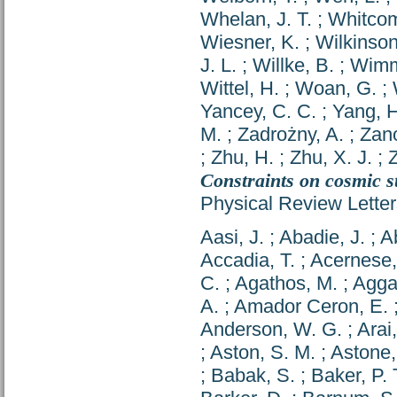
Whelan, J. T.
;
Whitcom
Wiesner, K.
;
Wilkinson
J. L.
;
Willke, B.
;
Wimm
Wittel, H.
;
Woan, G.
;
Yancey, C. C.
;
Yang, H
M.
;
Zadrożny, A.
;
Zano
;
Zhu, H.
;
Zhu, X. J.
;
Z
Constraints on cosmic s
Physical Review Letter
Aasi, J.
;
Abadie, J.
;
Ab
Accadia, T.
;
Acernese,
C.
;
Agathos, M.
;
Agga
A.
;
Amador Ceron, E.
Anderson, W. G.
;
Arai,
;
Aston, S. M.
;
Astone,
;
Babak, S.
;
Baker, P. 