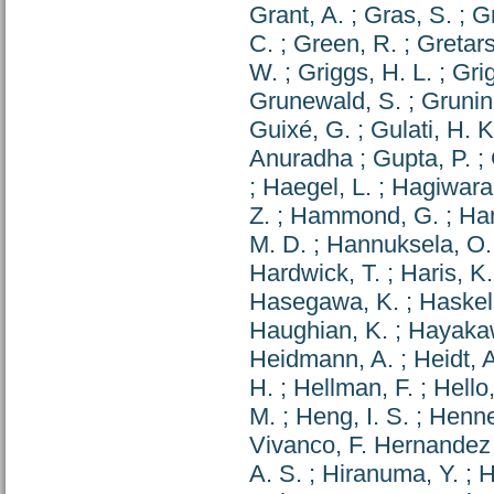
Grant, A.
;
Gras, S.
;
Gr
C.
;
Green, R.
;
Gretars
W.
;
Griggs, H. L.
;
Gri
Grunewald, S.
;
Grunin
Guixé, G.
;
Gulati, H. K
Anuradha
;
Gupta, P.
;
;
Haegel, L.
;
Hagiwara,
Z.
;
Hammond, G.
;
Han
M. D.
;
Hannuksela, O.
Hardwick, T.
;
Haris, K.
Hasegawa, K.
;
Haskell
Haughian, K.
;
Hayaka
Heidmann, A.
;
Heidt, 
H.
;
Hellman, F.
;
Hello,
M.
;
Heng, I. S.
;
Henne
Vivanco, F. Hernandez
A. S.
;
Hiranuma, Y.
;
H