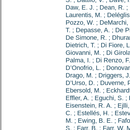
Daw, E. J.
;
Dean, R.
;
Laurentis, M.
;
Deléglis
Pozzo, W.
;
DeMarchi, 
T.
;
Depasse, A.
;
De Pi
De Simone, R.
;
Dhura
Dietrich, T.
;
Di Fiore, L
Giovanni, M.
;
Di Girol
Palma, I.
;
Di Renzo, F
D’Onofrio, L.
;
Donovan
Drago, M.
;
Driggers, J
D’Urso, D.
;
Duverne, P
Ebersold, M.
;
Eckhardt
Effler, A.
;
Eguchi, S.
;
Eisenstein, R. A.
;
Ejlli
C.
;
Estellés, H.
;
Estev
M.
;
Ewing, B. E.
;
Fafo
S.
;
Farr, B.
;
Farr, W. 