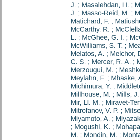
J.
;
Masalehdan, H.
;
M
J.
;
Masso-Reid, M.
;
M
Matichard, F.
;
Matiush
McCarthy, R.
;
McClell
L.
;
McGhee, G. I.
;
McG
McWilliams, S. T.
;
Mea
Melatos, A.
;
Melchor, 
C. S.
;
Mercer, R. A.
;
M
Merzougui, M.
;
Meshko
Meylahn, F.
;
Mhaske, 
Michimura, Y.
;
Middlet
Millhouse, M.
;
Mills, J.
Mir, Ll. M.
;
Miravet-Te
Mitrofanov, V. P.
;
Mits
Miyamoto, A.
;
Miyazaki
;
Mogushi, K.
;
Mohapat
M.
;
Mondin, M.
;
Monta