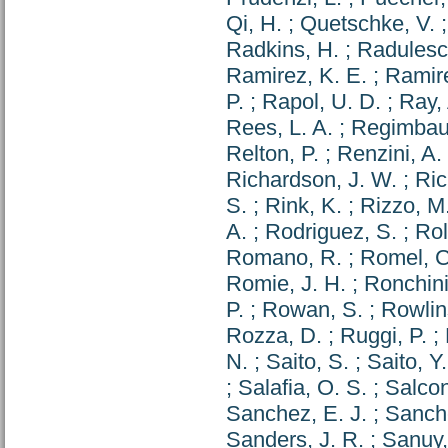
Qi, H.
;
Quetschke, V.
Radkins, H.
;
Radulesc
Ramirez, K. E.
;
Ramire
P.
;
Rapol, U. D.
;
Ray,
Rees, L. A.
;
Regimbau,
Relton, P.
;
Renzini, A.
Richardson, J. W.
;
Ric
S.
;
Rink, K.
;
Rizzo, M
A.
;
Rodriguez, S.
;
Rol
Romano, R.
;
Romel, C
Romie, J. H.
;
Ronchini
P.
;
Rowan, S.
;
Rowlin
Rozza, D.
;
Ruggi, P.
;
N.
;
Saito, S.
;
Saito, Y.
;
Salafia, O. S.
;
Salcon
Sanchez, E. J.
;
Sanche
Sanders, J. R.
;
Sanuy,