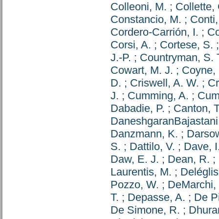
Colleoni, M.
;
Collette,
Constancio, M.
;
Conti,
Cordero-Carrión, I.
;
Co
Corsi, A.
;
Cortese, S.
J.-P.
;
Countryman, S. 
Cowart, M. J.
;
Coyne, 
D.
;
Criswell, A. W.
;
Cr
J.
;
Cumming, A.
;
Cum
Dabadie, P.
;
Canton, T
DaneshgaranBajastani,
Danzmann, K.
;
Darso
S.
;
Dattilo, V.
;
Dave, I
Daw, E. J.
;
Dean, R.
;
Laurentis, M.
;
Deléglis
Pozzo, W.
;
DeMarchi, 
T.
;
Depasse, A.
;
De Pi
De Simone, R.
;
Dhura