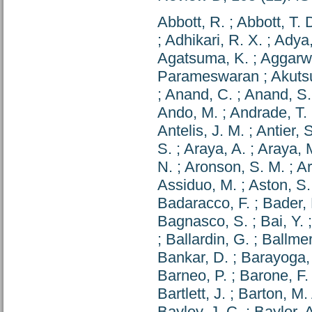
Abbott, R.
;
Abbott, T. 
;
Adhikari, R. X.
;
Adya,
Agatsuma, K.
;
Aggarwa
Parameswaran
;
Akutsu
;
Anand, C.
;
Anand, S.
Ando, M.
;
Andrade, T.
Antelis, J. M.
;
Antier, 
S.
;
Araya, A.
;
Araya, 
N.
;
Aronson, S. M.
;
Ar
Assiduo, M.
;
Aston, S.
Badaracco, F.
;
Bader, 
Bagnasco, S.
;
Bai, Y.
;
Ballardin, G.
;
Ballmer
Bankar, D.
;
Barayoga, 
Barneo, P.
;
Barone, F.
Bartlett, J.
;
Barton, M.
Bayley, J. C.
;
Baylor, 