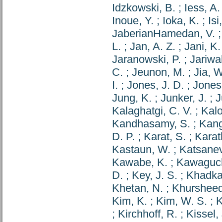
Idzkowski, B.
;
Iess, A.
Inoue, Y.
;
Ioka, K.
;
Isi
JaberianHamedan, V.
L.
;
Jan, A. Z.
;
Jani, K.
Jaranowski, P.
;
Jariwa
C.
;
Jeunon, M.
;
Jia, W
I.
;
Jones, J. D.
;
Jones,
Jung, K.
;
Junker, J.
;
J
Kalaghatgi, C. V.
;
Kalo
Kandhasamy, S.
;
Kang
D. P.
;
Karat, S.
;
Karat
Kastaun, W.
;
Katsanev
Kawabe, K.
;
Kawaguch
D.
;
Key, J. S.
;
Khadka
Khetan, N.
;
Khursheed
Kim, K.
;
Kim, W. S.
;
K
;
Kirchhoff, R.
;
Kissel, 