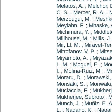
Melatos, A.
;
Melchor, 
C. S.
;
Mercer, R. A.
;
M
Merzougui, M.
;
Meshko
Meylahn, F.
;
Mhaske, 
Michimura, Y.
;
Middlet
Millhouse, M.
;
Mills, J.
Mir, Ll. M.
;
Miravet-Te
Mitrofanov, V. P.
;
Mits
Miyamoto, A.
;
Miyazaki
L. M.
;
Moguel, E.
;
Mog
I.
;
Molina-Ruiz, M.
;
Mo
Moraru, D.
;
Morawski, 
Morisaki, S.
;
Moriwaki,
Muciaccia, F.
;
Mukherj
Mukherjee, Subroto
;
M
Munch, J.
;
Muñiz, E. A
L.
;
Nagano, K.
;
Nagan