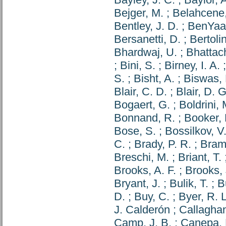
Bejger, M.
;
Belahcene,
Bentley, J. D.
;
BenYaal
Bersanetti, D.
;
Bertolin
Bhardwaj, U.
;
Bhattac
;
Bini, S.
;
Birney, I. A.
S.
;
Bisht, A.
;
Biswas, 
Blair, C. D.
;
Blair, D. G
Bogaert, G.
;
Boldrini, 
Bonnand, R.
;
Booker, 
Bose, S.
;
Bossilkov, V
C.
;
Brady, P. R.
;
Braml
Breschi, M.
;
Briant, T.
Brooks, A. F.
;
Brooks, 
Bryant, J.
;
Bulik, T.
;
B
D.
;
Buy, C.
;
Byer, R. L
J. Calderón
;
Callaghan
Camp, J. B.
;
Canepa, 