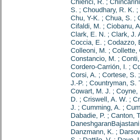
Chierici, R.
;
Chincarini
S.
;
Choudhary, R. K.
;
Chu, Y-K.
;
Chua, S.
;
Cifaldi, M.
;
Ciobanu, A
Clark, E. N.
;
Clark, J. 
Coccia, E.
;
Codazzo, 
Colleoni, M.
;
Collette,
Constancio, M.
;
Conti,
Cordero-Carrión, I.
;
Co
Corsi, A.
;
Cortese, S.
J.-P.
;
Countryman, S. 
Cowart, M. J.
;
Coyne, 
D.
;
Criswell, A. W.
;
Cr
J.
;
Cumming, A.
;
Cum
Dabadie, P.
;
Canton, T
DaneshgaranBajastani,
Danzmann, K.
;
Darso
S.
;
Dattilo, V.
;
Dave, I