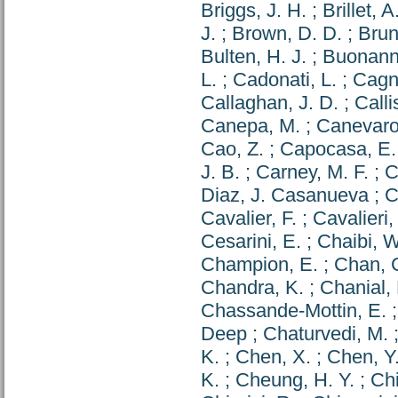
Briggs, J. H.
;
Brillet, A
J.
;
Brown, D. D.
;
Brun
Bulten, H. J.
;
Buonann
L.
;
Cadonati, L.
;
Cagno
Callaghan, J. D.
;
Calli
Canepa, M.
;
Canevaro
Cao, Z.
;
Capocasa, E.
J. B.
;
Carney, M. F.
;
C
Diaz, J. Casanueva
;
C
Cavalier, F.
;
Cavalieri,
Cesarini, E.
;
Chaibi, W
Champion, E.
;
Chan, 
Chandra, K.
;
Chanial, 
Chassande-Mottin, E.
Deep
;
Chaturvedi, M.
K.
;
Chen, X.
;
Chen, Y.
K.
;
Cheung, H. Y.
;
Chi