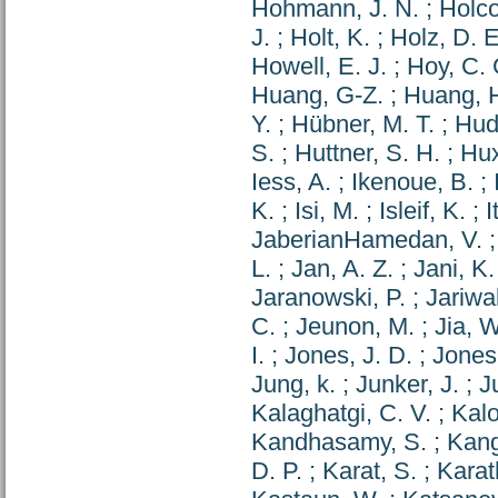
Hohmann, J. N.
;
Holc
J.
;
Holt, K.
;
Holz, D. E
Howell, E. J.
;
Hoy, C. 
Huang, G-Z.
;
Huang, 
Y.
;
Hübner, M. T.
;
Hud
S.
;
Huttner, S. H.
;
Hux
Iess, A.
;
Ikenoue, B.
;
K.
;
Isi, M.
;
Isleif, K.
;
I
JaberianHamedan, V.
L.
;
Jan, A. Z.
;
Jani, K.
Jaranowski, P.
;
Jariwa
C.
;
Jeunon, M.
;
Jia, W
I.
;
Jones, J. D.
;
Jones,
Jung, k.
;
Junker, J.
;
J
Kalaghatgi, C. V.
;
Kalo
Kandhasamy, S.
;
Kang
D. P.
;
Karat, S.
;
Karat