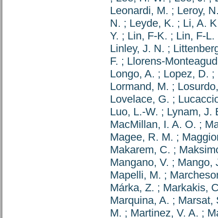
Leonardi, M.
;
Leroy, N
N.
;
Leyde, K.
;
Li, A. K
Y.
;
Lin, F-K.
;
Lin, F-L.
Linley, J. N.
;
Littenberg
F.
;
Llorens-Monteagud
Longo, A.
;
Lopez, D.
;
Lormand, M.
;
Losurdo,
Lovelace, G.
;
Lucaccio
Luo, L.-W.
;
Lynam, J. 
MacMillan, I. A. O.
;
Ma
Magee, R. M.
;
Maggior
Makarem, C.
;
Maksimov
Mangano, V.
;
Mango, J
Mapelli, M.
;
Marcheson
Márka, Z.
;
Markakis, C
Marquina, A.
;
Marsat, 
M.
;
Martinez, V. A.
;
Ma