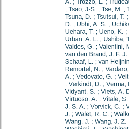
A.
;
Trozzo, L.
;
Trudeau
;
Tsao, J-S.
;
Tse, M.
;
Tsuna, D.
;
Tsutsui, T.
D.
;
Ubhi, A. S.
;
Uchika
Uehara, T.
;
Ueno, K.
;
Urban, A. L.
;
Ushiba, T
Valdes, G.
;
Valentini, 
van den Brand, J. F. J.
Schaaf, L.
;
van Heijnin
Remortel, N.
;
Vardaro,
A.
;
Vedovato, G.
;
Veit
;
Verkindt, D.
;
Verma, 
Vidyant, S.
;
Viets, A. 
Virtuoso, A.
;
Vitale, S.
J. S. A.
;
Vorvick, C.
;
V
J.
;
Walet, R. C.
;
Walke
Wang, J.
;
Wang, J. Z.
Washimi, T.
;
Washingto