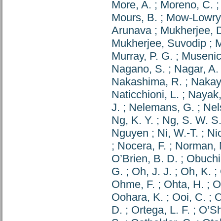
More, A.
;
Moreno, C.
Mours, B.
;
Mow-Lowry,
Arunava
;
Mukherjee, 
Mukherjee, Suvodip
;
M
Murray, P. G.
;
Musenic
Nagano, S.
;
Nagar, A.
Nakashima, R.
;
Nakay
Naticchioni, L.
;
Nayak,
J.
;
Nelemans, G.
;
Nel
Ng, K. Y.
;
Ng, S. W. S
Nguyen
;
Ni, W.-T.
;
Ni
;
Nocera, F.
;
Norman, 
O’Brien, B. D.
;
Obuchi,
G.
;
Oh, J. J.
;
Oh, K.
;
Ohme, F.
;
Ohta, H.
;
O
Oohara, K.
;
Ooi, C.
;
O
D.
;
Ortega, L. F.
;
O’Sh