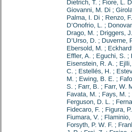
Dietrich, T.
;
Fiore, L. D
Giovanni, M. Di
;
Girol
Palma, I. Di
;
Renzo, F.
D’Onofrio, L.
;
Donovan
Drago, M.
;
Driggers, J
D’Urso, D.
;
Duverne, P
Ebersold, M.
;
Eckhardt
Effler, A.
;
Eguchi, S.
;
Eisenstein, R. A.
;
Ejlli
C.
;
Estellés, H.
;
Estev
M.
;
Ewing, B. E.
;
Fafo
S.
;
Farr, B.
;
Farr, W. 
Favata, M.
;
Fays, M.
;
Ferguson, D. L.
;
Ferna
Fidecaro, F.
;
Figura, P.
Fiumara, V.
;
Flaminio,
Forsyth, P. W. F.
;
Fran