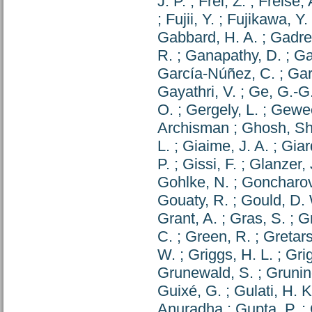
J. P.
;
Frei, Z.
;
Freise, 
;
Fujii, Y.
;
Fujikawa, Y.
Gabbard, H. A.
;
Gadre
R.
;
Ganapathy, D.
;
Ga
García-Núñez, C.
;
Gar
Gayathri, V.
;
Ge, G.-G
O.
;
Gergely, L.
;
Gewec
Archisman
;
Ghosh, S
L.
;
Giaime, J. A.
;
Giar
P.
;
Gissi, F.
;
Glanzer, 
Gohlke, N.
;
Goncharov
Gouaty, R.
;
Gould, D.
Grant, A.
;
Gras, S.
;
Gr
C.
;
Green, R.
;
Gretars
W.
;
Griggs, H. L.
;
Gri
Grunewald, S.
;
Grunin
Guixé, G.
;
Gulati, H. K
Anuradha
;
Gupta, P.
;