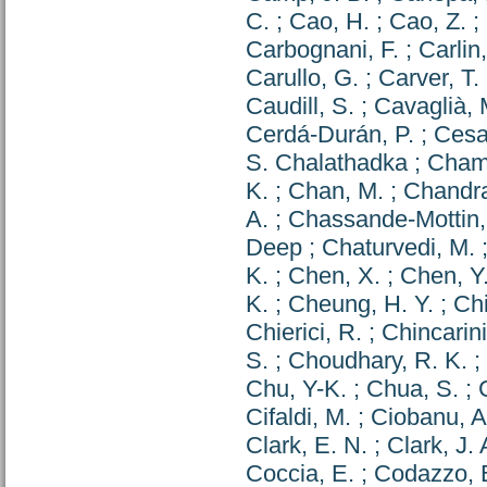
C.
;
Cao, H.
;
Cao, Z.
;
Carbognani, F.
;
Carlin,
Carullo, G.
;
Carver, T. 
Caudill, S.
;
Cavaglià, 
Cerdá-Durán, P.
;
Cesar
S. Chalathadka
;
Champ
K.
;
Chan, M.
;
Chandra
A.
;
Chassande-Mottin,
Deep
;
Chaturvedi, M.
K.
;
Chen, X.
;
Chen, Y.
K.
;
Cheung, H. Y.
;
Chi
Chierici, R.
;
Chincarini
S.
;
Choudhary, R. K.
;
Chu, Y-K.
;
Chua, S.
;
Cifaldi, M.
;
Ciobanu, A
Clark, E. N.
;
Clark, J. 
Coccia, E.
;
Codazzo, 