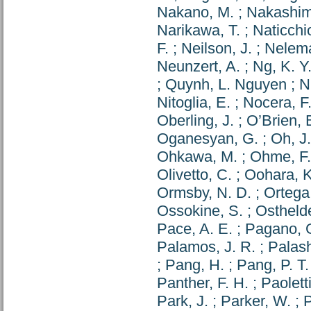
Nakano, M.
;
Nakashim
Narikawa, T.
;
Naticchio
F.
;
Neilson, J.
;
Nelema
Neunzert, A.
;
Ng, K. Y
;
Quynh, L. Nguyen
;
N
Nitoglia, E.
;
Nocera, F
Oberling, J.
;
O’Brien, 
Oganesyan, G.
;
Oh, J.
Ohkawa, M.
;
Ohme, F.
Olivetto, C.
;
Oohara, K
Ormsby, N. D.
;
Ortega,
Ossokine, S.
;
Osthelde
Pace, A. E.
;
Pagano, 
Palamos, J. R.
;
Palash
;
Pang, H.
;
Pang, P. T.
Panther, F. H.
;
Paoletti
Park, J.
;
Parker, W.
;
P