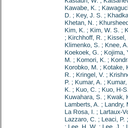
Kastaun, W.
;
Katsanev
Kawabe, K.
;
Kawaguch
D.
;
Key, J. S.
;
Khadka
Khetan, N.
;
Khursheed
Kim, K.
;
Kim, W. S.
;
K
;
Kirchhoff, R.
;
Kissel, 
Klimenko, S.
;
Knee, A
Koekoek, G.
;
Kojima, 
M.
;
Komori, K.
;
Kondr
Korobko, M.
;
Kotake, 
R.
;
Kringel, V.
;
Krishn
P.
;
Kumar, A.
;
Kumar, 
K.
;
Kuo, C.
;
Kuo, H-S
Kuwahara, S.
;
Kwak, 
Lamberts, A.
;
Landry, 
La Rosa, I.
;
Lartaux-Vo
Lazzaro, C.
;
Leaci, P.
;
Lee, H. W.
;
Lee, J.
;