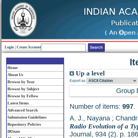
Login
|
Create Account
I
Home
Up a level
About Us
Export as
Browse by Year
Browse by Subject
Group 
Browse by Fellow
Latest Items
Number of items:
997
.
Advanced Search
A. J., Nayana
;
Chandr
Submission Guidelines
Repository Policies
Radio Evolution of a T
IRStats
Journal, 934 (2). p. 1