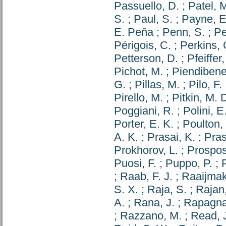
Passuello, D.
;
Patel, 
S.
;
Paul, S.
;
Payne, E
E. Peña
;
Penn, S.
;
Pe
Périgois, C.
;
Perkins, 
Petterson, D.
;
Pfeiffer,
Pichot, M.
;
Piendibene
G.
;
Pillas, M.
;
Pilo, F.
Pirello, M.
;
Pitkin, M. 
Poggiani, R.
;
Polini, E
Porter, E. K.
;
Poulton,
A. K.
;
Prasai, K.
;
Pras
Prokhorov, L.
;
Prosposi
Puosi, F.
;
Puppo, P.
;
;
Raab, F. J.
;
Raaijmak
S. X.
;
Raja, S.
;
Rajan
A.
;
Rana, J.
;
Rapagnan
;
Razzano, M.
;
Read, 