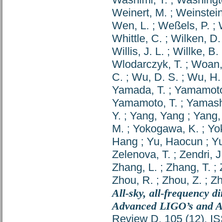
Weinert, M.
;
Weinstein
Wen, L.
;
Weßels, P.
;
Whittle, C.
;
Wilken, D.
Willis, J. L.
;
Willke, B.
Wlodarczyk, T.
;
Woan,
C.
;
Wu, D. S.
;
Wu, H.
Yamada, T.
;
Yamamoto
Yamamoto, T.
;
Yamash
Y.
;
Yang, Yang
;
Yang,
M.
;
Yokogawa, K.
;
Yo
Hang
;
Yu, Haocun
;
Yu
Zelenova, T.
;
Zendri, J
Zhang, L.
;
Zhang, T.
;
Zhou, R.
;
Zhou, Z.
;
Zh
All-sky, all-frequency d
Advanced LIGO’s and Ad
Review D, 105 (12). I