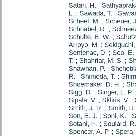
Satari, H.
;
Sathyapraka
L.
;
Sawada, T.
;
Sawan
Scheel, M.
;
Scheuer, J
Schnabel, R.
;
Schneew
Schulte, B. W.
;
Schutz
Arroyo, M.
;
Sekiguchi,
Sentenac, D.
;
Seo, E.
T.
;
Shahriar, M. S.
;
Sh
Shawhan, P.
;
Shchebla
R.
;
Shimoda, T.
;
Shim
Shoemaker, D. H.
;
Sh
Sigg, D.
;
Singer, L. P.
Sipala, V.
;
Skliris, V.
;
Smith, J. R.
;
Smith, R.
Son, E. J.
;
Soni, K.
;
S
Sotani, H.
;
Soulard, R
Spencer, A. P.
;
Spera,