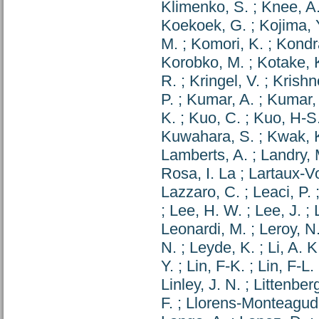
Klimenko, S.
;
Knee, A
Koekoek, G.
;
Kojima, 
M.
;
Komori, K.
;
Kondr
Korobko, M.
;
Kotake, 
R.
;
Kringel, V.
;
Krishn
P.
;
Kumar, A.
;
Kumar, 
K.
;
Kuo, C.
;
Kuo, H-S
Kuwahara, S.
;
Kwak, 
Lamberts, A.
;
Landry, 
Rosa, I. La
;
Lartaux-Vo
Lazzaro, C.
;
Leaci, P.
;
Lee, H. W.
;
Lee, J.
;
Leonardi, M.
;
Leroy, N
N.
;
Leyde, K.
;
Li, A. K
Y.
;
Lin, F-K.
;
Lin, F-L.
Linley, J. N.
;
Littenberg
F.
;
Llorens-Monteagud