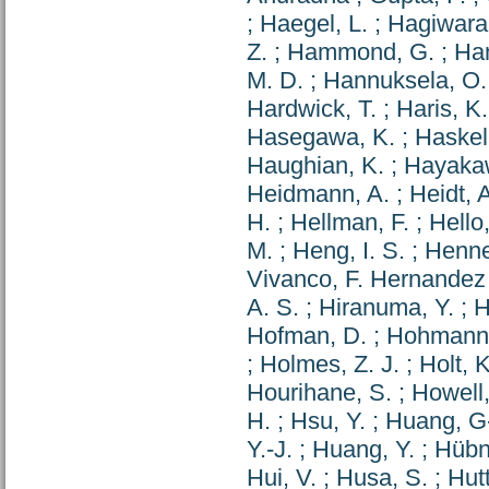
;
Haegel, L.
;
Hagiwara,
Z.
;
Hammond, G.
;
Han
M. D.
;
Hannuksela, O.
Hardwick, T.
;
Haris, K.
Hasegawa, K.
;
Haskell
Haughian, K.
;
Hayaka
Heidmann, A.
;
Heidt, 
H.
;
Hellman, F.
;
Hello,
M.
;
Heng, I. S.
;
Henne
Vivanco, F. Hernandez
A. S.
;
Hiranuma, Y.
;
H
Hofman, D.
;
Hohmann,
;
Holmes, Z. J.
;
Holt, K
Hourihane, S.
;
Howell,
H.
;
Hsu, Y.
;
Huang, G
Y.-J.
;
Huang, Y.
;
Hübne
Hui, V.
;
Husa, S.
;
Hutt