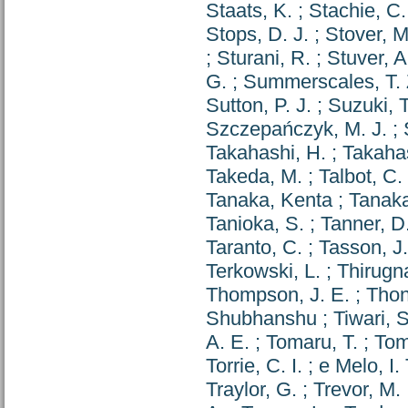
Staats, K.
;
Stachie, C.
Stops, D. J.
;
Stover, M
;
Sturani, R.
;
Stuver, A
G.
;
Summerscales, T. 
Sutton, P. J.
;
Suzuki,
Szczepańczyk, M. J.
;
Takahashi, H.
;
Takahas
Takeda, M.
;
Talbot, C. 
Tanaka, Kenta
;
Tanaka
Tanioka, S.
;
Tanner, D
Taranto, C.
;
Tasson, J.
Terkowski, L.
;
Thirugn
Thompson, J. E.
;
Thon
Shubhanshu
;
Tiwari, S
A. E.
;
Tomaru, T.
;
Tom
Torrie, C. I.
;
e Melo, I.
Traylor, G.
;
Trevor, M.