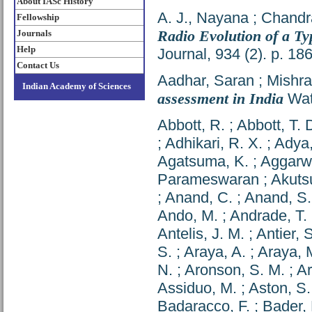
About IASc History
A. J., Nayana
;
Chandr
Fellowship
Radio Evolution of a T
Journals
Help
Journal, 934 (2). p. 1
Contact Us
Aadhar, Saran
;
Mishra
Indian Academy of Sciences
assessment in India
Wate
Abbott, R.
;
Abbott, T. 
;
Adhikari, R. X.
;
Adya,
Agatsuma, K.
;
Aggarwa
Parameswaran
;
Akutsu
;
Anand, C.
;
Anand, S.
Ando, M.
;
Andrade, T.
Antelis, J. M.
;
Antier, 
S.
;
Araya, A.
;
Araya, 
N.
;
Aronson, S. M.
;
Ar
Assiduo, M.
;
Aston, S.
Badaracco, F.
;
Bader, 