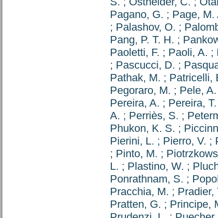
S.
;
Osthelder, C.
;
Ota
Pagano, G.
;
Page, M. 
;
Palashov, O.
;
Palomb
Pang, P. T. H.
;
Pankow
Paoletti, F.
;
Paoli, A.
;
;
Pascucci, D.
;
Pasqual
Pathak, M.
;
Patricelli, 
Pegoraro, M.
;
Pele, A.
Pereira, A.
;
Pereira, T.
A.
;
Perriès, S.
;
Peterm
Phukon, K. S.
;
Piccinn
Pierini, L.
;
Pierro, V.
;
;
Pinto, M.
;
Piotrzkows
L.
;
Plastino, W.
;
Pluch
Ponrathnam, S.
;
Popol
Pracchia, M.
;
Pradier, 
Pratten, G.
;
Principe, 
Prudenzi, L.
;
Puecher,