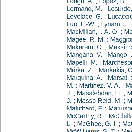
Longo, A.
;
Lopez, D.
;
Lormand, M.
;
Losurdo,
Lovelace, G.
;
Lucaccio
Luo, L.-W.
;
Lynam, J. 
MacMillan, I. A. O.
;
Ma
Magee, R. M.
;
Maggior
Makarem, C.
;
Maksimov
Mangano, V.
;
Mango, J
Mapelli, M.
;
Marcheson
Márka, Z.
;
Markakis, C
Marquina, A.
;
Marsat, 
M.
;
Martinez, V. A.
;
Ma
J.
;
Masalehdan, H.
;
M
J.
;
Masso-Reid, M.
;
M
Matichard, F.
;
Matiush
McCarthy, R.
;
McClell
L.
;
McGhee, G. I.
;
McG
McWilliams, S. T.
;
Mea