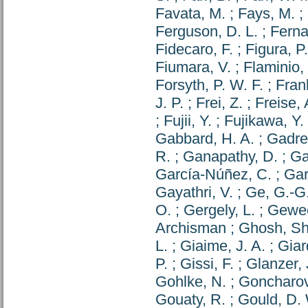
Favata, M.
;
Fays, M.
;
Ferguson, D. L.
;
Ferna
Fidecaro, F.
;
Figura, P.
Fiumara, V.
;
Flaminio,
Forsyth, P. W. F.
;
Fran
J. P.
;
Frei, Z.
;
Freise, 
;
Fujii, Y.
;
Fujikawa, Y.
Gabbard, H. A.
;
Gadre
R.
;
Ganapathy, D.
;
Ga
García-Núñez, C.
;
Gar
Gayathri, V.
;
Ge, G.-G
O.
;
Gergely, L.
;
Gewec
Archisman
;
Ghosh, S
L.
;
Giaime, J. A.
;
Giar
P.
;
Gissi, F.
;
Glanzer, 
Gohlke, N.
;
Goncharov
Gouaty, R.
;
Gould, D.