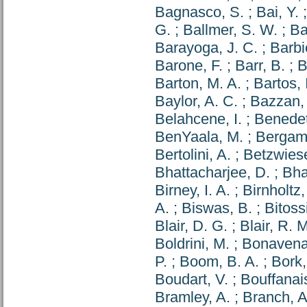
Bagnasco, S.
;
Bai, Y.
G.
;
Ballmer, S. W.
;
Ba
Barayoga, J. C.
;
Barbi
Barone, F.
;
Barr, B.
;
B
Barton, M. A.
;
Bartos, 
Baylor, A. C.
;
Bazzan,
Belahcene, I.
;
Benedet
BenYaala, M.
;
Bergami
Bertolini, A.
;
Betzwiese
Bhattacharjee, D.
;
Bha
Birney, I. A.
;
Birnholtz,
A.
;
Biswas, B.
;
Bitoss
Blair, D. G.
;
Blair, R. 
Boldrini, M.
;
Bonavena,
P.
;
Boom, B. A.
;
Bork,
Boudart, V.
;
Bouffanais
Bramley, A.
;
Branch, A