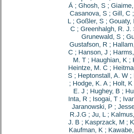
Á
;
Ghosh, S
;
Giaime,
Casanova, S
;
Gill, C
L
;
Goßler, S
;
Gouaty,
C
;
Greenhalgh, R. J.
Grunewald, S
;
Gu
Gustafson, R
;
Hallam,
C
;
Hanson, J
;
Harms,
M. T
;
Haughian, K
;
Heintze, M. C
;
Heitma
S
;
Heptonstall, A. W
;
;
Hodge, K. A
;
Holt, K
E. J
;
Hughey, B
;
Hu
Inta, R
;
Isogai, T
;
Iva
Jaranowski, P
;
Jesse
R.J.G
;
Ju, L
;
Kalmus
J. B
;
Kasprzack, M
;
K
Kaufman, K
;
Kawabe,