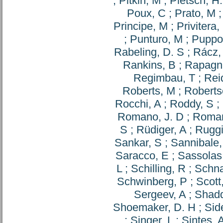
;
Pitkin, M
;
Pletsch, H.
Poux, C
;
Prato, M
Principe, M
;
Privitera,
;
Punturo, M
;
Puppo
Rabeling, D. S
;
Rácz, 
Rankins, B
;
Rapagna
Regimbau, T
;
Rei
Roberts, M
;
Roberts
Rocchi, A
;
Roddy, S
;
Romano, J. D
;
Roma
S
;
Rüdiger, A
;
Ruggi
Sankar, S
;
Sannibale,
Saracco, E
;
Sassolas
L
;
Schilling, R
;
Schna
Schwinberg, P
;
Scott
Sergeev, A
;
Shadd
Shoemaker, D. H
;
Side
;
Singer, L
;
Sintes, 