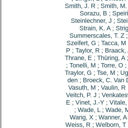
Smith, J. R
;
Smith, M.
Sorazu, B
;
Speiri
Steinlechner, J
;
Stei
Strain, K. A
;
Stri
Summerscales, T. Z
Szeifert, G
;
Tacca, M
P
;
Taylor, R
;
Braack, 
Thrane, E
;
Thüring, A
;
Tonelli, M
;
Torre, O
Traylor, G
;
Tse, M
;
Ug
den
;
Broeck, C. Van
Vasuth, M
;
Vaulin, R
Veitch, P. J
;
Venkates
E
;
Vinet, J.-Y
;
Vitale,
;
Wade, L
;
Wade, 
Wang, X
;
Wanner, A
Weiss, R
;
Welborn, T