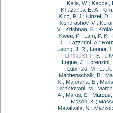
Kells, W
;
Keppel, 
Khazanov, E. A
;
Kim,
King, P. J
;
Kinzel, D. 
Kondrashov, V
;
Kora
V
;
Krishnan, B
;
Królak
Kwee, P
;
Lam, P. K
;
C
;
Lazzarini, A
;
Roux
Leong, J. R
;
Leonor, I
Lindquist, P. E
;
Lit
Logue, J
;
Lorenzini,
Lubinski, M
;
Lück,
Machenschalk, B
;
Ma
K
;
Majorana, E
;
Maksi
;
Mantovani, M
;
March
A
;
Maros, E
;
Marque,
Mason, K
;
Masse
Mavalvala, N
;
Mazzol