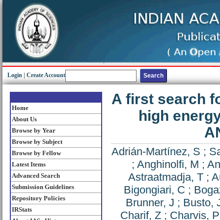
Login
|
Create Account
A first search 
Home
high energy
About Us
A
Browse by Year
Browse by Subject
Adrián-Martínez, S
;
Sa
Browse by Fellow
;
Anghinolfi, M
;
An
Latest Items
Astraatmadja, T
;
A
Advanced Search
Submission Guidelines
Bigongiari, C
;
Bogaz
Repository Policies
Brunner, J
;
Busto, 
IRStats
Charif, Z
;
Charvis, 