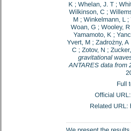
K
;
Whelan, J. T
;
Whi
Wilkinson, C
;
Willems
M
;
Winkelmann, L
;
Woan, G
;
Wooley, R
Yamamoto, K
;
Yanc
Yvert, M
;
Zadrożny, A
C
;
Zotov, N
;
Zucker
gravitational wave
ANTARES data from 
2
Full 
Official URL
Related URL: h
We present the results o