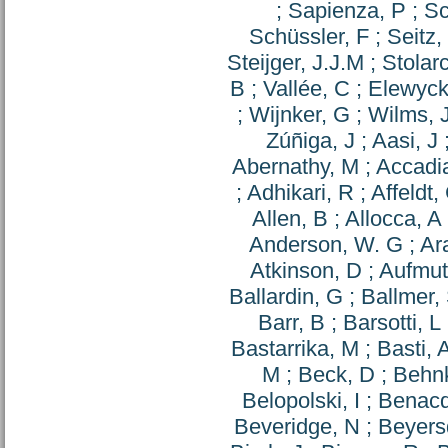
;
Sapienza, P
;
Sc
Schüssler, F
;
Seitz,
Steijger, J.J.M
;
Stolar
B
;
Vallée, C
;
Elewyck
;
Wijnker, G
;
Wilms, 
Zúñiga, J
;
Aasi, J
Abernathy, M
;
Accadia
;
Adhikari, R
;
Affeldt,
Allen, B
;
Allocca, A
Anderson, W. G
;
Ara
Atkinson, D
;
Aufmut
Ballardin, G
;
Ballmer,
Barr, B
;
Barsotti, L
Bastarrika, M
;
Basti, 
M
;
Beck, D
;
Behn
Belopolski, I
;
Benacq
Beveridge, N
;
Beyersd