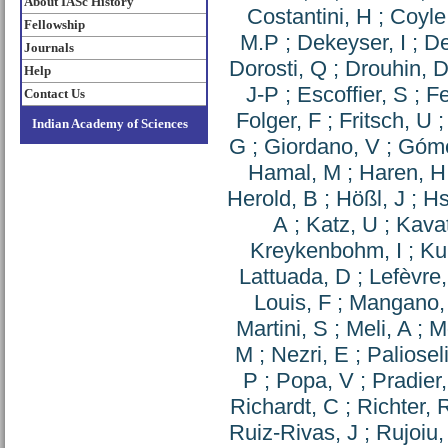
About IASc History
Costantini, H
;
Coyle
Fellowship
M.P
;
Dekeyser, I
;
De
Journals
Dorosti, Q
;
Drouhin, 
Help
J-P
;
Escoffier, S
;
Fe
Contact Us
Folger, F
;
Fritsch, U
Indian Academy of Sciences
G
;
Giordano, V
;
Góme
Hamal, M
;
Haren, H
Herold, B
;
Hößl, J
;
Hs
A
;
Katz, U
;
Kava
Kreykenbohm, I
;
Ku
Lattuada, D
;
Lefèvre
Louis, F
;
Mangano,
Martini, S
;
Meli, A
;
Mo
M
;
Nezri, E
;
Palioseli
P
;
Popa, V
;
Pradier,
Richardt, C
;
Richter, 
Ruiz-Rivas, J
;
Rujoiu,