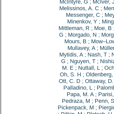
McIntyre, G
;
McIver, 
Melissinos, A. C
;
Men
Messenger, C
;
Mey
Minenkov, Y
;
Minga
Mittleman, R
;
Moe, B
G
;
Morgado, N
;
Morg
Mours, B
;
Mow–Low
Mullavey, A
;
Mülle
Mytidis, A
;
Nash, T
;
N
G
;
Nguyen, T
;
Nishi
M. E
;
Nuttall, L
;
Och
Oh, S. H
;
Oldenberg,
Ott, C. D
;
Ottaway, D.
Palladino, L
;
Palomb
Papa, M. A
;
Parisi
Pedraza, M
;
Penn, 
Pickenpack, M
;
Piergi