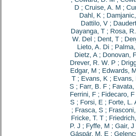
D
;
Cruise, A. M
;
Cu
Dahl, K
;
Damjanic
Dattilo, V
;
Daudert
Dayanga, T
;
Rosa, R
W. Del
;
Dent, T
;
Der
Lieto, A. Di
;
Palma, 
Dietz, A
;
Donovan, 
Drever, R. W. P
;
Drigg
Edgar, M
;
Edwards, 
T
;
Evans, K
;
Evans,
S
;
Farr, B. F
;
Favata,
Ferrini, F
;
Fidecaro, F
S
;
Forsi, E
;
Forte, L. 
;
Frasca, S
;
Frasconi,
Fricke, T. T
;
Friedrich
P. J
;
Fyffe, M
;
Gair, J
Gáspár, M. E
;
Gelenc