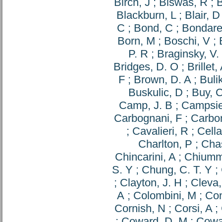
Birch, J
;
Biswas, R
;
B
Blackburn, L
;
Blair, D
C
;
Bond, C
;
Bondare
Born, M
;
Boschi, V
;
P. R
;
Braginsky, V.
Bridges, D. O
;
Brillet,
F
;
Brown, D. A
;
Buli
Buskulic, D
;
Buy, 
Camp, J. B
;
Campsie
Carbognani, F
;
Carbo
;
Cavalieri, R
;
Cella
Charlton, P
;
Cha
Chincarini, A
;
Chiumm
S. Y
;
Chung, C. T. Y
;
;
Clayton, J. H
;
Cleva,
A
;
Colombini, M
;
Con
Cornish, N
;
Corsi, A
;
;
Coward, D. M
;
Cowa